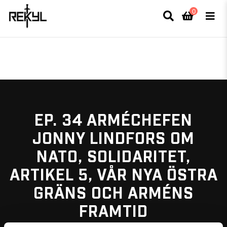
0
×
FULLT TRYCK I LEDNINGAR- MEDFÖR LÄNGRE LEVERANSTID - FRI FRAKT
ÖVER 800kr.
EP. 34 ARMÉCHEFEN
JONNY LINDFORS OM
NATO, SOLIDARITET,
ARTIKEL 5, VÅR NYA ÖSTRA
GRÄNS OCH ARMÉNS
FRAMTID