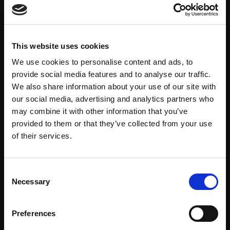
Ett efterfrågat och efterlängtat avsnitt på temat NATO. I
studion med Jon Svärdhagen har RekylPodden med
Arméchefen, generalmajor Jonny Lindfors där vi avhandlar
This website uses cookies
Sveriges styrkor i alliansen, Artikel 5, vår nya gräns som
flyttat österut, hur Sverige assisterar
NATOs långskjutande
We use cookies to personalise content and ads, to
system, stationering i Lettland och varför Nordkalotten är
provide social media features and to analyse our traffic.
strategiskt viktigt nu och än mer i framtiden.
We also share information about your use of our site with
our social media, advertising and analytics partners who
may combine it with other information that you’ve
provided to them or that they’ve collected from your use
of their services.
Consent
Necessary
Selection
Preferences