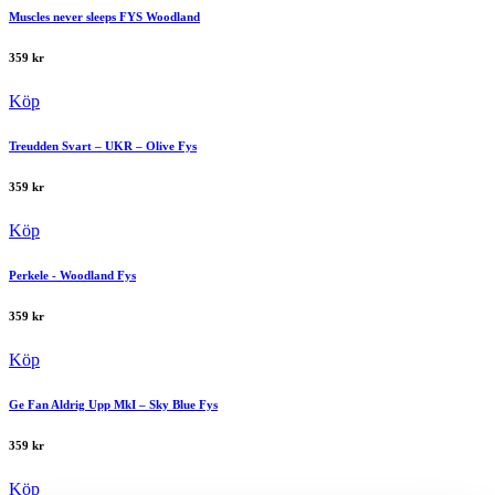
Muscles never sleeps FYS Woodland
359
kr
Köp
Treudden Svart – UKR – Olive Fys
359
kr
Köp
Perkele - Woodland Fys
359
kr
Köp
Ge Fan Aldrig Upp MkI – Sky Blue Fys
359
kr
Köp