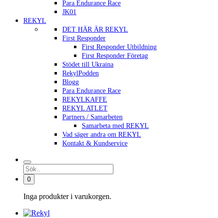
Para Endurance Race
JK01
REKYL
DET HÄR ÄR REKYL
First Responder
First Responder Utbildning
First Responder Företag
Stödet till Ukraina
RekylPodden
Blogg
Para Endurance Race
REKYLKAFFE
REKYL ATLET
Partners / Samarbeten
Samarbeta med REKYL
Vad säger andra om REKYL
Kontakt & Kundservice
0
Inga produkter i varukorgen.