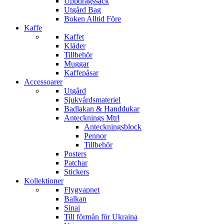
Uppdragssäck
Utgård Bag
Boken Alltid Före
Kaffe
Kaffet
Kläder
Tillbehör
Muggar
Kaffepåsar
Accessoarer
Utgård
Sjukvårdsmateriel
Badlakan & Handdukar
Antecknings Mtrl
Anteckningsblock
Pennor
Tillbehör
Posters
Patchar
Stickers
Kollektioner
Flygvapnet
Balkan
Sinai
Till förmån för Ukraina