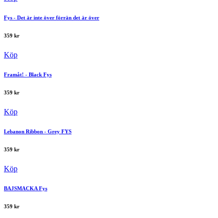
Fys - Det är inte över förrän det är över
359
kr
Köp
Framåt! - Black Fys
359
kr
Köp
Lebanon Ribbon - Grey FYS
359
kr
Köp
BAJSMACKA Fys
359
kr