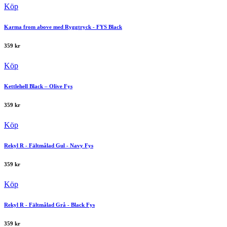
Köp
Karma from above med Ryggtryck - FYS Black
359
kr
Köp
Kettlehell Black – Olive Fys
359
kr
Köp
Rekyl R - Fältmålad Gul - Navy Fys
359
kr
Köp
Rekyl R - Fältmålad Grå - Black Fys
359
kr