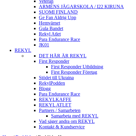
Veteran
ARMÈNS JÄGARSKOLA / I22 KIRUNA
SUOMI FINLAND
Ge Fan Aldrig Upp
Hemvärnet
Gula Bandet
Rekyl Atlet
Para Endurance Race
JK01
REKYL
DET HÄR ÄR REKYL
First Responder
First Responder Utbildning
First Responder Företag
Stödet till Ukraina
RekylPodden
Blogg
Para Endurance Race
REKYLKAFFE
REKYL ATLET
Partners / Samarbeten
Samarbeta med REKYL
Vad säger andra om REKYL
Kontakt & Kundservice