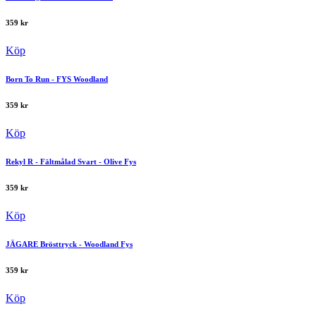
359
kr
Köp
Born To Run - FYS Woodland
359
kr
Köp
Rekyl R - Fältmålad Svart - Olive Fys
359
kr
Köp
JÄGARE Brösttryck - Woodland Fys
359
kr
Köp