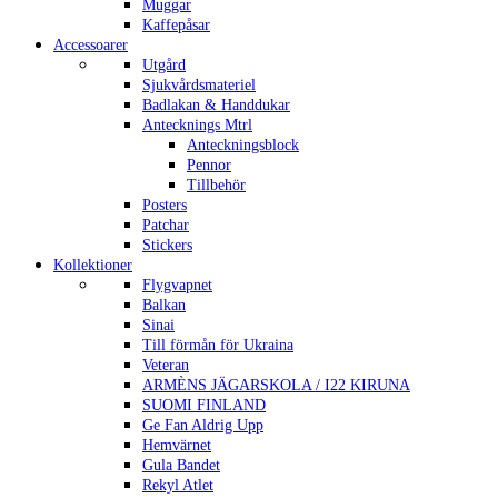
Muggar
Kaffepåsar
Accessoarer
Utgård
Sjukvårdsmateriel
Badlakan & Handdukar
Antecknings Mtrl
Anteckningsblock
Pennor
Tillbehör
Posters
Patchar
Stickers
Kollektioner
Flygvapnet
Balkan
Sinai
Till förmån för Ukraina
Veteran
ARMÈNS JÄGARSKOLA / I22 KIRUNA
SUOMI FINLAND
Ge Fan Aldrig Upp
Hemvärnet
Gula Bandet
Rekyl Atlet