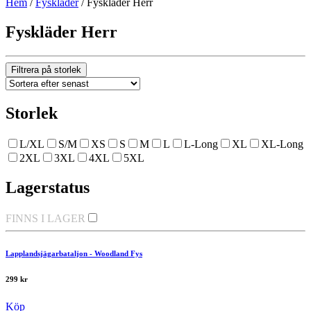
Hem
/
Fyskläder
/
Fyskläder Herr
Fyskläder Herr
Filtrera på storlek
Storlek
L/XL
S/M
XS
S
M
L
L-Long
XL
XL-Long
2XL
3XL
4XL
5XL
Lagerstatus
FINNS I LAGER
Lapplandsjägarbataljon - Woodland Fys
299
kr
Köp