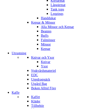
Kortärmat
Långärmat
Tank tops
Leggings
Handdukar
Kepsar & Mössor
Alla Mössor och Kepsar
Beanies
Buffs
Fulmössor
Mössor
Kepsar
Utrustning
Knivar och Yxor
Knivar
Yxor
Sjukvårdsmateriel
EDC
Uppdragssäck
Utgård Bag
Boken Alltid Före
Kaffe
Kaffet
Kläder
Tillbehör