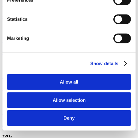
Preferences
Köp
Get Shit Done MkI - Navy Fys
Statistics
359
kr
Marketing
Köp
Framåt! - Navy Fys
Show details
359
kr
Köp
Allow all
Armén MkII – Royal Blue Fys
Allow selection
359
kr
Köp
Deny
SISU Flag – Navy Fys
359
kr