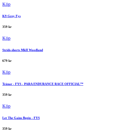
Köp
K9 Grey Fys
359
kr
Köp
Strids-shorts MkII Woodland
679
kr
Köp
Tränar - FYS - PARA ENDURANCE RACE OFFICIAL™
359
kr
Köp
Let The Gains Begin - FYS
359
kr