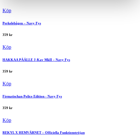
Köp
Perkelebågen – Navy Fys
359
kr
Köp
HAKKAA PÄÄLLE J-Kav MkII – Navy Fys
359
kr
Köp
Firmatischan Police Edition - Navy Fys
359
kr
Köp
REKYL X HEMVÄRNET – Officiella Funktionströjan