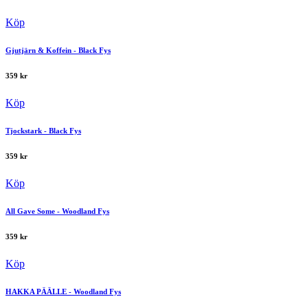
Köp
Gjutjärn & Koffein - Black Fys
359
kr
Köp
Tjockstark - Black Fys
359
kr
Köp
All Gave Some - Woodland Fys
359
kr
Köp
HAKKA PÄÄLLE - Woodland Fys