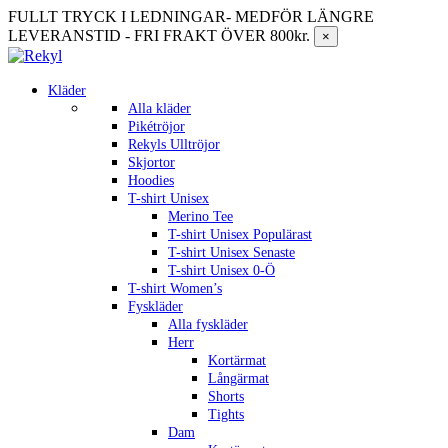
FULLT TRYCK I LEDNINGAR- MEDFÖR LÄNGRE
LEVERANSTID - FRI FRAKT ÖVER 800kr.
×
Kläder
Alla kläder
Pikétröjor
Rekyls Ulltröjor
Skjortor
Hoodies
T-shirt Unisex
Merino Tee
T-shirt Unisex Populärast
T-shirt Unisex Senaste
T-shirt Unisex 0-Ö
T-shirt Women’s
Fyskläder
Alla fyskläder
Herr
Kortärmat
Långärmat
Shorts
Tights
Dam