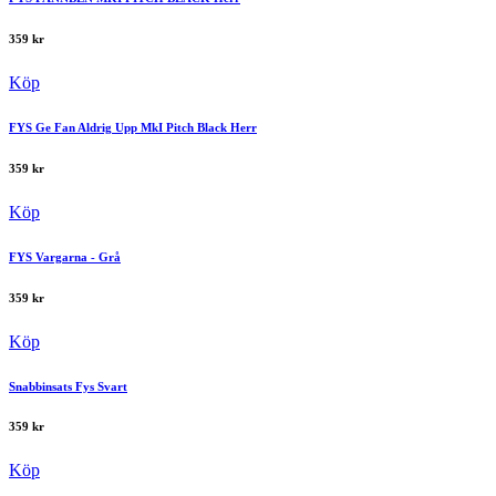
359
kr
Köp
FYS Ge Fan Aldrig Upp MkI Pitch Black Herr
359
kr
Köp
FYS Vargarna - Grå
359
kr
Köp
Snabbinsats Fys Svart
359
kr
Köp