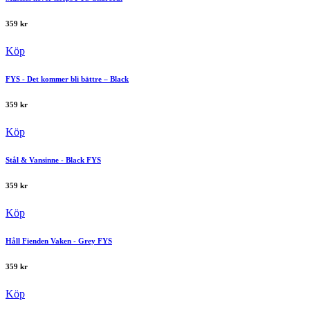
359
kr
Köp
FYS - Det kommer bli bättre – Black
359
kr
Köp
Stål & Vansinne - Black FYS
359
kr
Köp
Håll Fienden Vaken - Grey FYS
359
kr
Köp