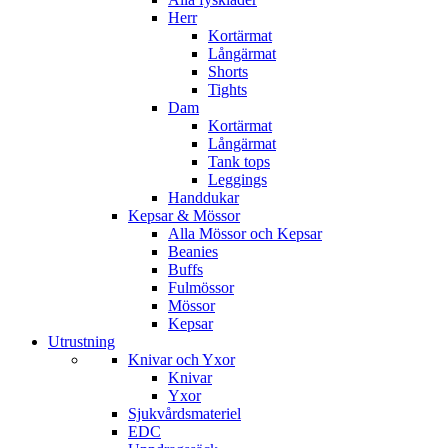
Herr
Kortärmat
Långärmat
Shorts
Tights
Dam
Kortärmat
Långärmat
Tank tops
Leggings
Handdukar
Kepsar & Mössor
Alla Mössor och Kepsar
Beanies
Buffs
Fulmössor
Mössor
Kepsar
Utrustning
Knivar och Yxor
Knivar
Yxor
Sjukvårdsmateriel
EDC