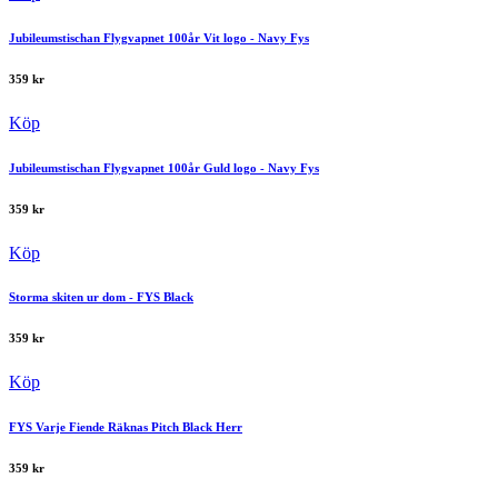
Jubileumstischan Flygvapnet 100år Vit logo - Navy Fys
359
kr
Köp
Jubileumstischan Flygvapnet 100år Guld logo - Navy Fys
359
kr
Köp
Storma skiten ur dom - FYS Black
359
kr
Köp
FYS Varje Fiende Räknas Pitch Black Herr
359
kr