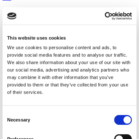
Ge Fan Aldrig Upp MkI Sand – Chili Fys
359
kr
Köp
This website uses cookies
We use cookies to personalise content and ads, to
Ge Fan Aldrig Upp MkII – UKR Fys Navy
provide social media features and to analyse our traffic.
359
kr
We also share information about your use of our site with
our social media, advertising and analytics partners who
Köp
may combine it with other information that you’ve
Treudden – UKR – Navy Fys
provided to them or that they’ve collected from your use
of their services.
359
kr
Köp
Consent
Necessary
Norrland MkII – Navy Fys
Selection
359
kr