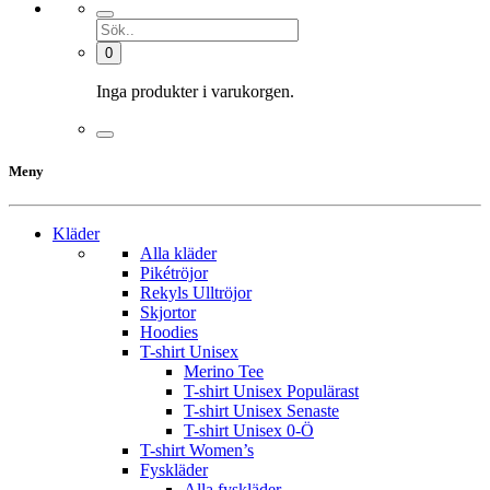
0
Inga produkter i varukorgen.
Meny
Kläder
Alla kläder
Pikétröjor
Rekyls Ulltröjor
Skjortor
Hoodies
T-shirt Unisex
Merino Tee
T-shirt Unisex Populärast
T-shirt Unisex Senaste
T-shirt Unisex 0-Ö
T-shirt Women’s
Fyskläder
Alla fyskläder