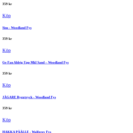
359
kr
Köp
Sisu - Woodland Fys
359
kr
Köp
Ge Fan Aldrig Upp MkI Sand – Woodland Fys
359
kr
Köp
JÄGARE Ryggtryck - Woodland Fys
359
kr
Köp
HAKKA PÄÄLLE - Wolfgrey Fys