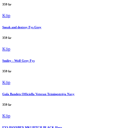
359
kr
Köp
Sneak and destroy Fys Grey
359
kr
Köp
Smiley - Wolf Grey Fys
359
kr
Köp
Gula Bandets Officiella Veteran Träningströja Navy
359
kr
Köp
FYS PANNBEN MKI PITCH BLACK Herr