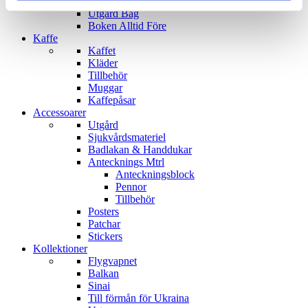
Uppdragssäck
Utgård Bag
Boken Alltid Före
Kaffe
Kaffet
Kläder
Tillbehör
Muggar
Kaffepåsar
Accessoarer
Utgård
Sjukvårdsmateriel
Badlakan & Handdukar
Antecknings Mtrl
Anteckningsblock
Pennor
Tillbehör
Posters
Patchar
Stickers
Kollektioner
Flygvapnet
Balkan
Sinai
Till förmån för Ukraina