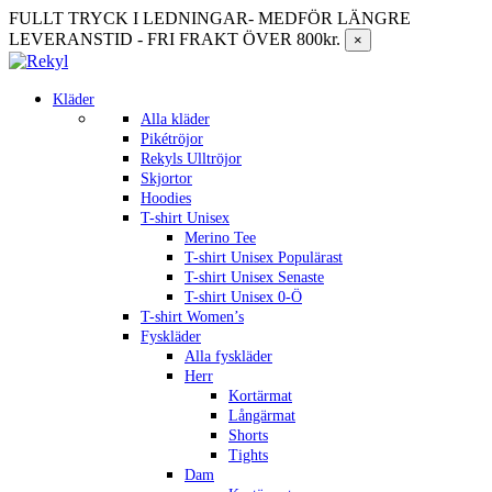
FULLT TRYCK I LEDNINGAR- MEDFÖR LÄNGRE
LEVERANSTID - FRI FRAKT ÖVER 800kr.
×
Kläder
Alla kläder
Pikétröjor
Rekyls Ulltröjor
Skjortor
Hoodies
T-shirt Unisex
Merino Tee
T-shirt Unisex Populärast
T-shirt Unisex Senaste
T-shirt Unisex 0-Ö
T-shirt Women’s
Fyskläder
Alla fyskläder
Herr
Kortärmat
Långärmat
Shorts
Tights
Dam