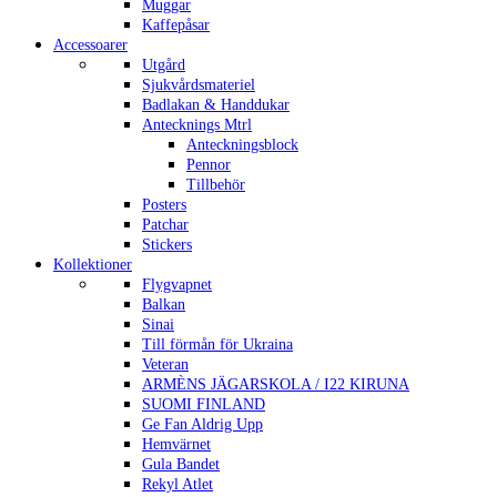
Muggar
Kaffepåsar
Accessoarer
Utgård
Sjukvårdsmateriel
Badlakan & Handdukar
Antecknings Mtrl
Anteckningsblock
Pennor
Tillbehör
Posters
Patchar
Stickers
Kollektioner
Flygvapnet
Balkan
Sinai
Till förmån för Ukraina
Veteran
ARMÈNS JÄGARSKOLA / I22 KIRUNA
SUOMI FINLAND
Ge Fan Aldrig Upp
Hemvärnet
Gula Bandet
Rekyl Atlet