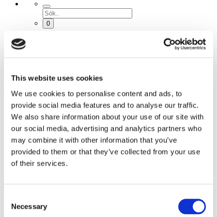
0
Inga produkter i varukorgen.
Meny
This website uses cookies
We use cookies to personalise content and ads, to
Kläder
provide social media features and to analyse our traffic.
Alla kläder
We also share information about your use of our site with
Pikétröjor
our social media, advertising and analytics partners who
Rekyls Ulltröjor
Skjortor
may combine it with other information that you’ve
Hoodies
provided to them or that they’ve collected from your use
T-shirt Unisex
of their services.
Merino Tee
T-shirt Unisex Populärast
T-shirt Unisex Senaste
T-shirt Unisex 0-Ö
Consent
T-shirt Women’s
Necessary
Selection
Fyskläder
Alla fyskläder