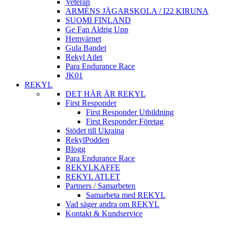
Veteran
ARMÈNS JÄGARSKOLA / I22 KIRUNA
SUOMI FINLAND
Ge Fan Aldrig Upp
Hemvärnet
Gula Bandet
Rekyl Atlet
Para Endurance Race
JK01
REKYL
DET HÄR ÄR REKYL
First Responder
First Responder Utbildning
First Responder Företag
Stödet till Ukraina
RekylPodden
Blogg
Para Endurance Race
REKYLKAFFE
REKYL ATLET
Partners / Samarbeten
Samarbeta med REKYL
Vad säger andra om REKYL
Kontakt & Kundservice