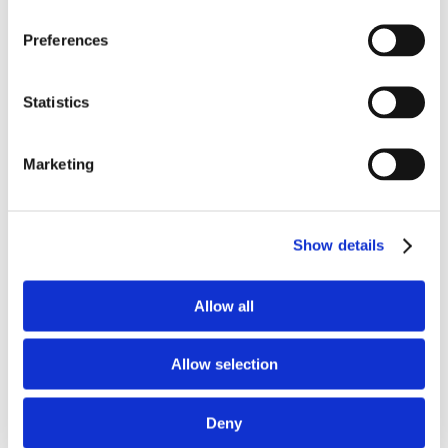
Herr
Kortärmat
Preferences
Långärmat
Shorts
Tights
Statistics
Dam
Kortärmat
Långärmat
Tank tops
Marketing
Leggings
Handdukar
Kepsar & Mössor
Alla Mössor och Kepsar
Show details
Beanies
Buffs
Fulmössor
Allow all
Mössor
Kepsar
Utrustning
Knivar och Yxor
Allow selection
Knivar
Yxor
Sjukvårdsmateriel
Deny
EDC