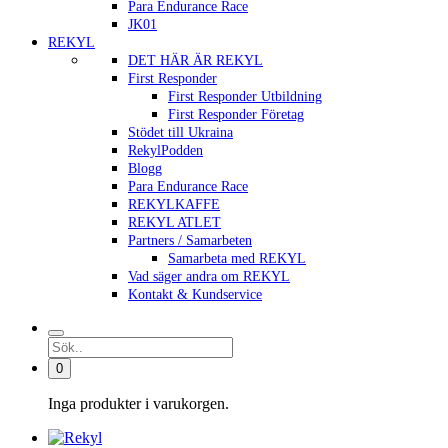
Para Endurance Race
JK01
REKYL
DET HÄR ÄR REKYL
First Responder
First Responder Utbildning
First Responder Företag
Stödet till Ukraina
RekylPodden
Blogg
Para Endurance Race
REKYLKAFFE
REKYL ATLET
Partners / Samarbeten
Samarbeta med REKYL
Vad säger andra om REKYL
Kontakt & Kundservice
0
Inga produkter i varukorgen.