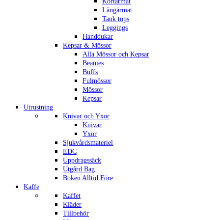
Kortärmat
Långärmat
Tank tops
Leggings
Handdukar
Kepsar & Mössor
Alla Mössor och Kepsar
Beanies
Buffs
Fulmössor
Mössor
Kepsar
Utrustning
Knivar och Yxor
Knivar
Yxor
Sjukvårdsmateriel
EDC
Uppdragssäck
Utgård Bag
Boken Alltid Före
Kaffe
Kaffet
Kläder
Tillbehör