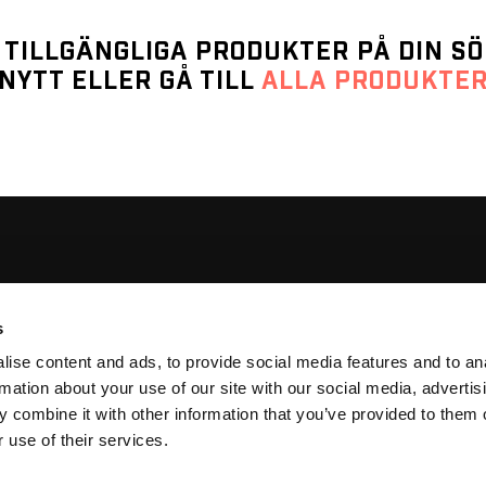
 TILLGÄNGLIGA PRODUKTER PÅ DIN S
NYTT ELLER GÅ TILL
ALLA PRODUKTE
® 2015-2026
REKYL In Omnia Paratus AB
s
Org Nr: 559059-3074
ise content and ads, to provide social media features and to an
rmation about your use of our site with our social media, advertis
Hejargränd 2b
 combine it with other information that you’ve provided to them o
721 33 VÄSTERÅS
 use of their services.