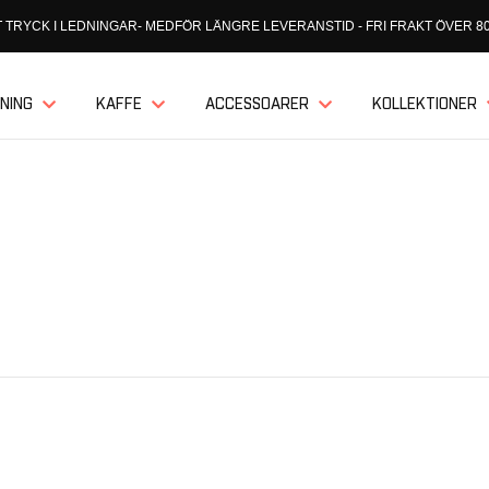
 TRYCK I LEDNINGAR- MEDFÖR LÄNGRE LEVERANSTID - FRI FRAKT ÖVER 80
NING
KAFFE
ACCESSOARER
KOLLEKTIONER