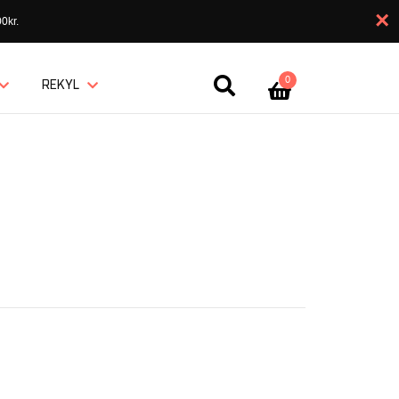
×
0kr.
0
REKYL