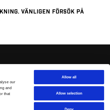
ÖKNING. VÄNLIGEN FÖRSÖK PÅ
R
Allow all
alyse our
ing and
Allow selection
r that
Deny