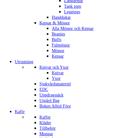
Långärmat
Tank tops
Leggings
Handdukar
Kepsar & Mössor
Alla Mössor och Kepsar
Beanies
Buffs
Fulmössor
Mössor
Kepsar
Utrustning
Knivar och Yxor
Knivar
Yxor
Sjukvårdsmateriel
EDC
Uppdragssäck
Utgård Bag
Boken Alltid Före
Kaffe
Kaffet
Kläder
Tillbehör
Muggar