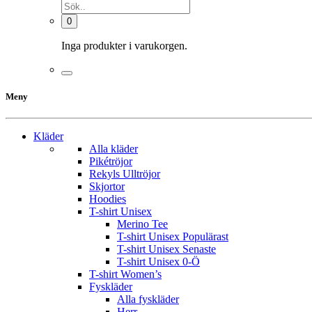
0
Inga produkter i varukorgen.
Meny
Kläder
Alla kläder
Pikétröjor
Rekyls Ulltröjor
Skjortor
Hoodies
T-shirt Unisex
Merino Tee
T-shirt Unisex Populärast
T-shirt Unisex Senaste
T-shirt Unisex 0-Ö
T-shirt Women’s
Fyskläder
Alla fyskläder
Herr