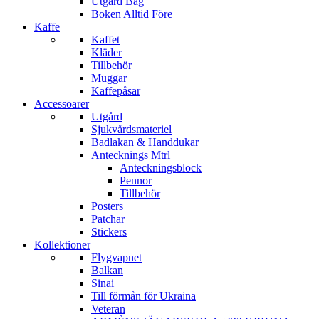
Utgård Bag
Boken Alltid Före
Kaffe
Kaffet
Kläder
Tillbehör
Muggar
Kaffepåsar
Accessoarer
Utgård
Sjukvårdsmateriel
Badlakan & Handdukar
Antecknings Mtrl
Anteckningsblock
Pennor
Tillbehör
Posters
Patchar
Stickers
Kollektioner
Flygvapnet
Balkan
Sinai
Till förmån för Ukraina
Veteran