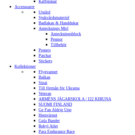
Kaffepåsar
Accessoarer
Utgård
Sjukvårdsmateriel
Badlakan & Handdukar
Antecknings Mtrl
Anteckningsblock
Pennor
Tillbehör
Posters
Patchar
Stickers
Kollektioner
Flygvapnet
Balkan
Sinai
Till förmån för Ukraina
Veteran
ARMÈNS JÄGARSKOLA / I22 KIRUNA
SUOMI FINLAND
Ge Fan Aldrig Upp
Hemvärnet
Gula Bandet
Rekyl Atlet
Para Endurance Race