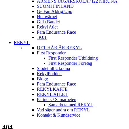
ARMÈNS JÄGARSKOLA / I22 KIRUNA
SUOMI FINLAND
Ge Fan Aldrig Upp
Hemvärnet
Gula Bandet
Rekyl Atlet
Para Endurance Race
JK01
REKYL
DET HÄR ÄR REKYL
First Responder
First Responder Utbildning
First Responder Företag
Stödet till Ukraina
RekylPodden
Blogg
Para Endurance Race
REKYLKAFFE
REKYL ATLET
Partners / Samarbeten
Samarbeta med REKYL
Vad säger andra om REKYL
Kontakt & Kundservice
404