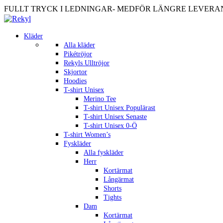
FULLT TRYCK I LEDNINGAR- MEDFÖR LÄNGRE LEVERANST
Kläder
Alla kläder
Pikétröjor
Rekyls Ulltröjor
Skjortor
Hoodies
T-shirt Unisex
Merino Tee
T-shirt Unisex Populärast
T-shirt Unisex Senaste
T-shirt Unisex 0-Ö
T-shirt Women’s
Fyskläder
Alla fyskläder
Herr
Kortärmat
Långärmat
Shorts
Tights
Dam
Kortärmat