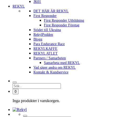
JK01
REKYL
DET HÄR ÄR REKYL
First Responder
First Responder Utbildning
First Responder Företag
Stödet till Ukraina
RekylPodden
Blogg
Para Endurance Race
REKYLKAFFE
REKYL ATLET
Partners / Samarbeten
Samarbeta med REKYL
Vad säger andra om REKYL
Kontakt & Kundservice
0
Inga produkter i varukorgen.