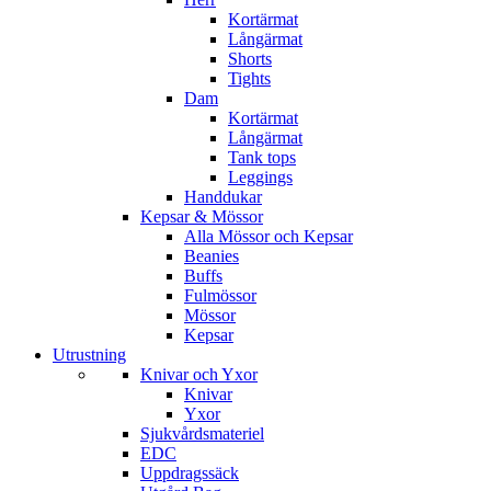
Kortärmat
Långärmat
Shorts
Tights
Dam
Kortärmat
Långärmat
Tank tops
Leggings
Handdukar
Kepsar & Mössor
Alla Mössor och Kepsar
Beanies
Buffs
Fulmössor
Mössor
Kepsar
Utrustning
Knivar och Yxor
Knivar
Yxor
Sjukvårdsmateriel
EDC
Uppdragssäck