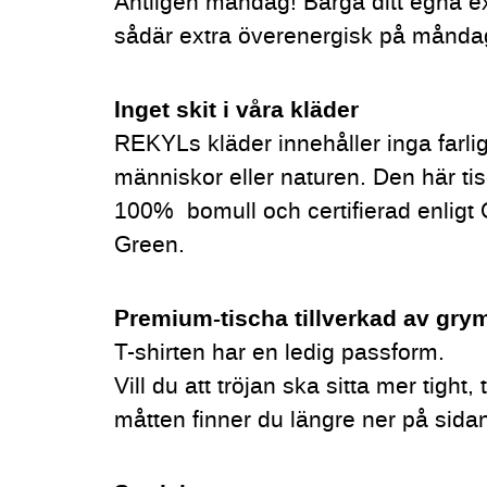
Äntligen måndag! Bärga ditt egna ex
sådär extra överenergisk på månda
Inget skit i våra kläder
REKYLs kläder innehåller inga farli
människor eller naturen. Den här tis
100% bomull och certifierad enli
Green.
P
rem
ium-tischa tillverkad av gry
T-shirten har en ledig passform.
Vill du att tröjan ska sitta mer tight,
måtten finner du längre ner på sida