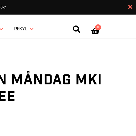
×
0kr.
0
REKYL
N MÅNDAG MKI
EE