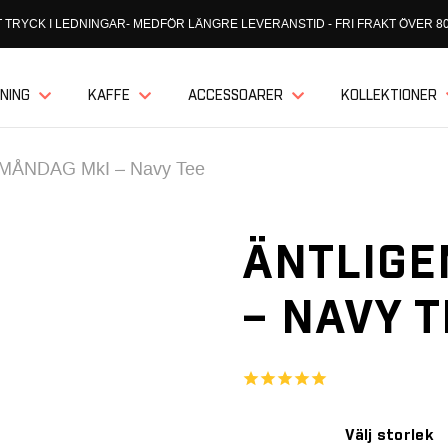
 TRYCK I LEDNINGAR- MEDFÖR LÄNGRE LEVERANSTID - FRI FRAKT ÖVER 80
NING
KAFFE
ACCESSOARER
KOLLEKTIONER
MÅNDAG MkI – Navy Tee
ÄNTLIGE
– NAVY T
Välj storlek