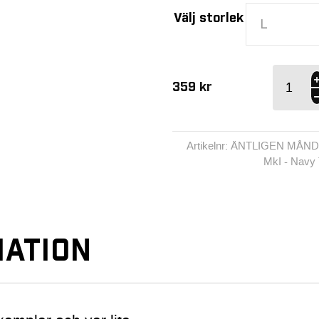
Välj storlek
L
ÄNTLIGE
359
kr
MÅNDA
MkI - Nav
Tee mäng
Artikelnr: ÄNTLIGEN MÅN
MkI - Navy
ATION