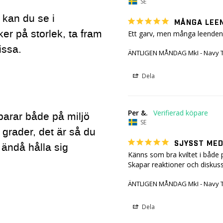
SE
g kan du se i
MÅNGA LEE
ker på storlek, ta fram
Ett garv, men många leenden h
issa.
ÄNTLIGEN MÅNDAG MkI - Navy 
Dela
Per &.
parar både på miljö
SE
 grader, det är så du
SJYSST MED
 ändå hålla sig
Känns som bra kviltet i både p
Skapar reaktioner och diskuss
ÄNTLIGEN MÅNDAG MkI - Navy T
Dela