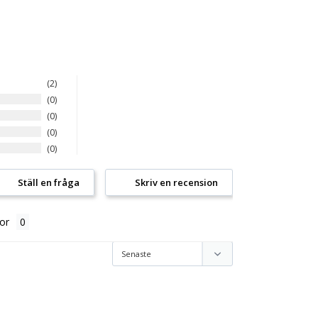
2
0
0
0
0
Ställ en fråga
Skriv en recension
or