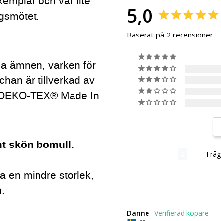
emplar och var lite
5,0
gsmötet.
Baserat på 2 recensioner
ga ämnen, varken för
chan är tillverkad av
gt OEKO-TEX® Made In
mt skön bomull.
Recensioner
Fråg
 ta en mindre storlek,
n.
Danne