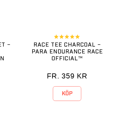
T –
RACE TEE CHARCOAL –
PARA ENDURANCE RACE
AN
OFFICIAL™
FR.
359
KR
KÖP