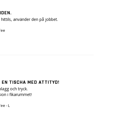
NDEN.
ittils, använder den på jobbet.
Tee
 EN TISCHA MED ATTITYD!
lagg och tryck.

ion i fikarummet!
ee - L