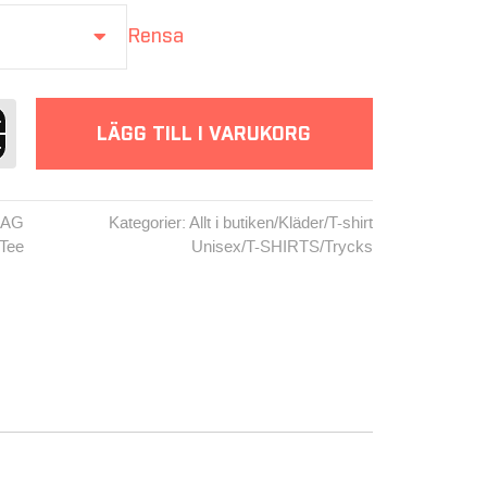
Rensa
N
G
LÄGG TILL I VARUKORG
y
d
DAG
Kategorier:
Allt i butiken
/
Kläder
/
T-shirt
 Tee
Unisex
/
T-SHIRTS
/
Trycks