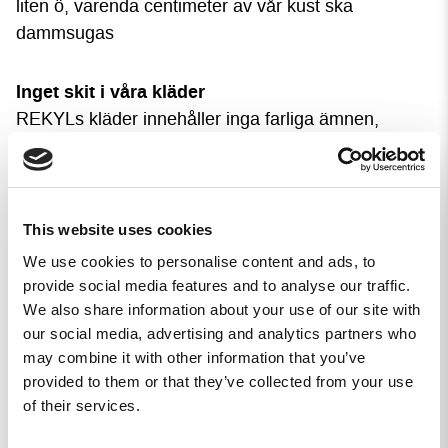
liten ö, varenda centimeter av vår kust ska
dammsugas
Inget skit i våra kläder
REKYLs kläder innehåller inga farliga ämnen,
varken för människor eller naturen. Den här tischan
är tillverkad av 100% bomull och certifierad enligt
OEKO-TEX® Made In Green.
This website uses cookies
P
rem
ium-tischa tillverkad av grymt skön bomull.
We use cookies to personalise content and ads, to
T-shirten har en ledig passform.
provide social media features and to analyse our traffic.
We also share information about your use of our site with
Vill du att tröjan ska sitta mer tight, ta en mindre
our social media, advertising and analytics partners who
storlek, måtten finner du längre ner på sidan.
may combine it with other information that you’ve
provided to them or that they’ve collected from your use
Storlekar
of their services.
Tillgängliga storlekar för detta plagg kan du se i