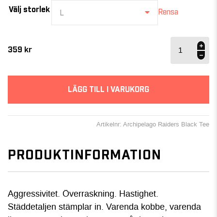
Välj storlek
Rensa
L
Archipelago
Raiders -
359
kr
Black Tee
mängd
LÄGG TILL I VARUKORG
Artikelnr: Archipelago Raiders Black Tee
PRODUKTINFORMATION
Aggressivitet. Överraskning. Hastighet.
Städdetaljen stämplar in. Varenda kobbe, varenda