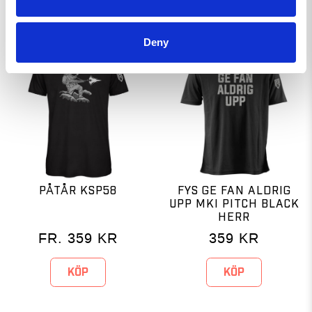
Deny
PÅTÅR KSP58
FYS GE FAN ALDRIG
UPP MKI PITCH BLACK
HERR
FR.
359
KR
359
KR
KÖP
KÖP