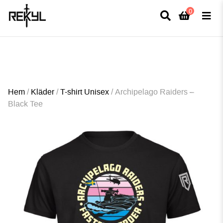
0
×
FULLT TRYCK I LEDNINGAR- MEDFÖR LÄNGRE LEVERANSTID - FRI FRAKT
ÖVER 800kr.
Hem
/
Kläder
/
T-shirt Unisex
/
Archipelago Raiders –
Black Tee