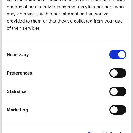
0
our social media, advertising and analytics partners who
may combine it with other information that you’ve
Skriv en recension
provided to them or that they’ve collected from your use
of their services.
Ställ en fråga
Consent
Recensioner
Frågor
Necessary
Selection
Preferences
Fredrik E.
SE
Statistics
BRA KVALITET
Din kvalitet på tyget. Rätt storlek. Dock är trycket inte det 
Marketing
bästa.
Arvidsjaur bågen - Black Tee - S