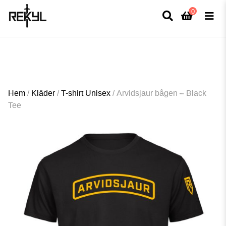
0
×
FULLT TRYCK I LEDNINGAR- MEDFÖR LÄNGRE LEVERANSTID - FRI FRAKT
ÖVER 800kr.
Hem
/
Kläder
/
T-shirt Unisex
/
Arvidsjaur bågen – Black
Tee