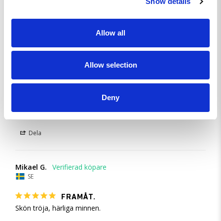
Show details
Dela
Allow all
Johan H.
SE
Allow selection
BRA DESIGN
Trycket upplevs aningen blekt, ”genomskinligt”. Inte så gult 
som jag förväntade mig det.
Deny
Arvidsjaur bågen - Black Tee - L
Dela
Mikael G.
SE
FRAMÅT.
Skön tröja, härliga minnen.