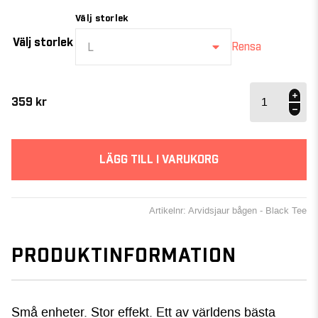
Välj storlek
Välj storlek
Rensa
L
Arvidsjaur
bågen -
359
kr
Black Tee
mängd
LÄGG TILL I VARUKORG
Artikelnr: Arvidsjaur bågen - Black Tee
PRODUKTINFORMATION
Små enheter. Stor effekt. Ett av världens bästa