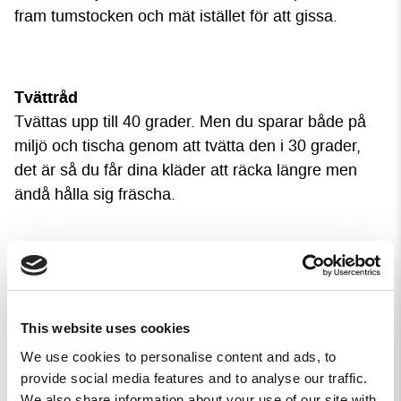
fram tumstocken och mät istället för att gissa.
Tvättråd
Tvättas upp till 40 grader. Men du sparar både på
miljö och tischa genom att tvätta den i 30 grader,
det är så du får dina kläder att räcka längre men
ändå hålla sig fräscha.
4,3
Baserat på 3 recensioner
This website uses cookies
1
2
We use cookies to personalise content and ads, to
0
provide social media features and to analyse our traffic.
0
We also share information about your use of our site with