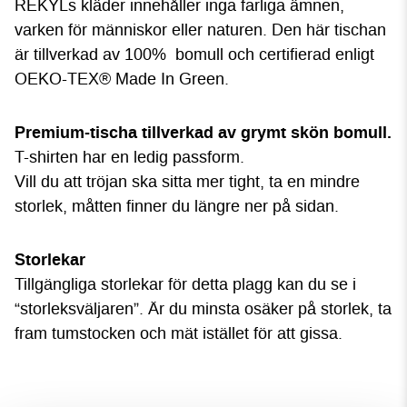
REKYLs kläder innehåller inga farliga ämnen,
varken för människor eller naturen. Den här tischan
är tillverkad av 100% bomull och certifierad enligt
OEKO-TEX® Made In Green.
P
rem
ium-tischa tillverkad av grymt skön bomull.
T-shirten har en ledig passform.
Vill du att tröjan ska sitta mer tight, ta en mindre
storlek, måtten finner du längre ner på sidan.
Storlekar
Tillgängliga storlekar för detta plagg kan du se i
“storleksväljaren”. Är du minsta osäker på storlek, ta
fram tumstocken och mät istället för att gissa.