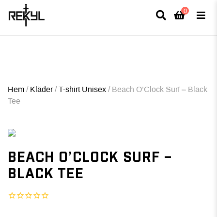
0
×
FULLT TRYCK I LEDNINGAR- MEDFÖR LÄNGRE LEVERANSTID - FRI FRAKT
ÖVER 800kr.
Hem
/
Kläder
/
T-shirt Unisex
/
Beach O’Clock Surf – Black
Tee
BEACH O’CLOCK SURF –
BLACK TEE