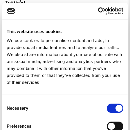
Tvättråd
Tvättas upp till 40 grader. Men du sparar både på
miljö och tischa genom att tvätta den i 30 grader,
det är så du får dina kläder att räcka längre men
This website uses cookies
ändå hålla sig fräscha.
We use cookies to personalise content and ads, to
provide social media features and to analyse our traffic.
We also share information about your use of our site with
our social media, advertising and analytics partners who
may combine it with other information that you’ve
provided to them or that they’ve collected from your use
of their services.
Skriv en recension
Ställ en fråga
Consent
Necessary
Selection
Recensioner
Frågor
Preferences