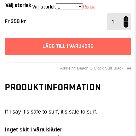
Välj storlek
Välj storlek
Rensa
Beach
O'Clock
Fr.
359
kr
Surf -
Black
Tee
mängd
LÄGG TILL I VARUKORG
Artikelnr: Beach O Clock Surf Black Tee
PRODUKTINFORMATION
If I say it’s safe to surf, it’s safe to surf.
Inget skit i våra kläder