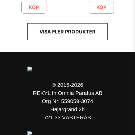
KÖP
KÖP
VISA FLER PRODUKTER
® 2015-2026
REKYL In Omnia Paratus AB
Org Nr: 559059-3074
Hejargränd 2b
721 33 VÄSTERÅS