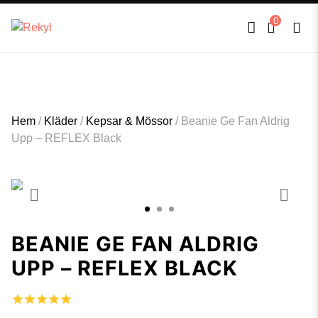
FULLT TRYCK I LEDNINGAR- MEDFÖR LÄNGRE LEVERANSTID - FRI FRAKT
×
0
ÖVER 800kr.
Hem
/
Kläder
/
Kepsar & Mössor
/
Beanie Ge Fan Aldrig
Upp – REFLEX Black
1
2
3
BEANIE GE FAN ALDRIG
UPP – REFLEX BLACK