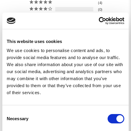
4
0
0
0
0
This website uses cookies
Skriv en recension
We use cookies to personalise content and ads, to
Ställ en fråga
provide social media features and to analyse our traffic.
We also share information about your use of our site with
our social media, advertising and analytics partners who
Recensioner
Frågor
may combine it with other information that you’ve
provided to them or that they’ve collected from your use
of their services.
Håkan J.
Consent
SE
Necessary
Selection
HELT TOPPEN