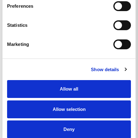
Uppskattad gåva men bra budskap. Ni gör skillnad!
Preferences
Beanie Ge Fan Aldrig Upp - RELFLEX Black
Statistics
Dela
Marketing
Thomas w.
SE
SKÖN MÖSSA MED SNYGGT TRYCK
Show details
Tunn men varm mössa som jag tycker håller hög kvalitet
Beanie Ge Fan Aldrig Upp - RELFLEX Black
Allow all
Dela
Allow selection
Morgan L.
SE
Deny
OUTSTANDING.