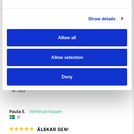
Beanie Valkyria Black
Show details
Dela
Allow all
Lars A.
SE
Allow selection
Min tjej gillade den!
Deny
Beanie Valkyria Black
Dela
Paula E.
SE
ÄLSKAR DEN!