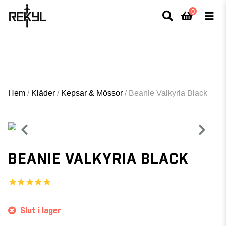
0
×
FULLT TRYCK I LEDNINGAR- MEDFÖR LÄNGRE LEVERANSTID - FRI FRAKT
ÖVER 800kr.
Hem
/
Kläder
/
Kepsar & Mössor
/
Beanie Valkyria Black
BEANIE VALKYRIA BLACK
Slut i lager