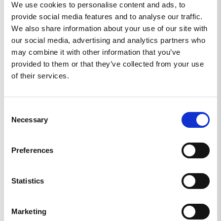
We use cookies to personalise content and ads, to
Dela
provide social media features and to analyse our traffic.
We also share information about your use of our site with
Johanna J.
our social media, advertising and analytics partners who
SE
may combine it with other information that you’ve
provided to them or that they’ve collected from your use
TOPPEN!
of their services.
Sitter som en smäck, snygg och stilren.
Beanie Valkyria Black
Consent
Necessary
Dela
Selection
Preferences
Johana M.
SE
Statistics
GRYMT FIN
Snygg och stilren 

Önskar **** att den vore något större i omkrets

Marketing