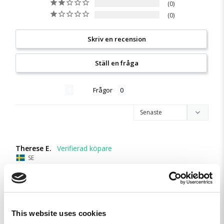
0
0
Skriv en recension
Ställ en fråga
Recensioner
Frågor
Therese E.
SE
JÄTTEFIN
Jag gillar den skarpt!
Beanie Valkyria Black
This website uses cookies