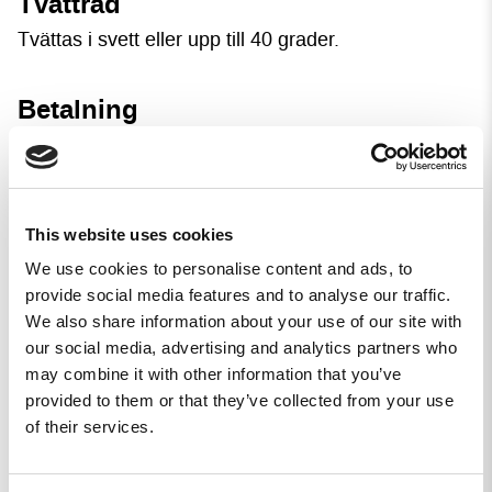
Tvättråd
Tvättas i svett eller upp till 40 grader.
Betalning
Betalning sker med kort eller mot faktura i
checkouten. Väljer du kort reserveras beloppet.
Väljer du faktura kommer fakturan att skickas
samtidigt som vi skickar din beställning.
This website uses cookies
We use cookies to personalise content and ads, to
provide social media features and to analyse our traffic.
We also share information about your use of our site with
our social media, advertising and analytics partners who
may combine it with other information that you’ve
4,7
provided to them or that they’ve collected from your use
Baserat på 3 recensioner
of their services.
2