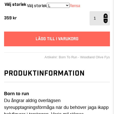
Välj storlek
Välj storlek
Rensa
Born To
Run -
359
kr
FYS
Woodland
mängd
LÄGG TILL I VARUKORG
Artikelnr: Born To Run - Woodland Olive Fys
PRODUKTINFORMATION
Born to run
Du ångrar aldrig överlägsen
syreupptagningsförmåga när du behöver jaga ikapp