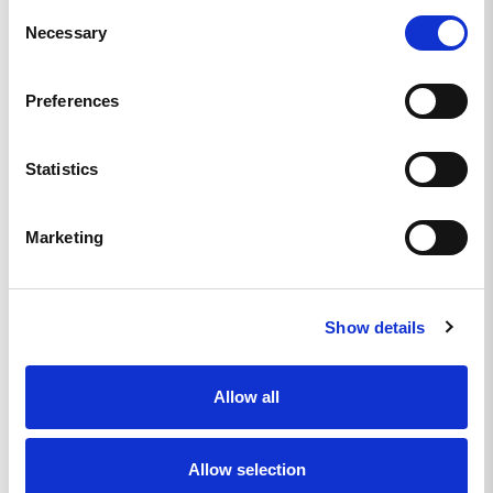
1
Consent
Necessary
0
Selection
0
0
Preferences
Skriv en recension
Statistics
Ställ en fråga
Marketing
Recensioner
Frågor
Show details
Robin N.
Allow all
SE
SVINKALL T-SHIRT
Allow selection
Bra material, snyggt tryck och bra bolag. 10 poäng helt 
klart!