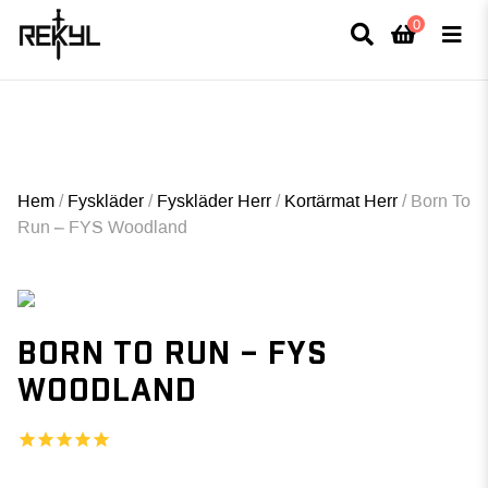
0
×
FULLT TRYCK I LEDNINGAR- MEDFÖR LÄNGRE LEVERANSTID - FRI FRAKT
ÖVER 800kr.
Hem
/
Fyskläder
/
Fyskläder Herr
/
Kortärmat Herr
/
Born To
Run – FYS Woodland
BORN TO RUN – FYS
WOODLAND