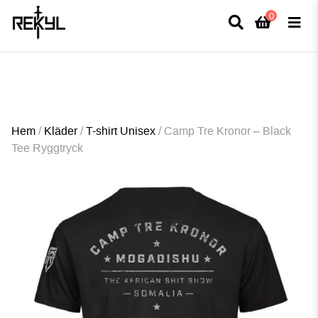
0
×
FULLT TRYCK I LEDNINGAR- MEDFÖR LÄNGRE LEVERANSTID - FRI FRAKT
ÖVER 800kr.
Hem
/
Kläder
/
T-shirt Unisex
/
Camp Tre Kronor – Black
Tee Ryggtryck