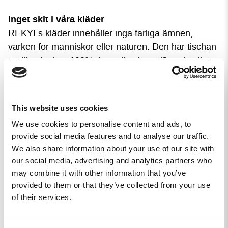
Inget skit i våra kläder
REKYLs kläder innehåller inga farliga ämnen,
varken för människor eller naturen. Den här tischan
är tillverkad av 100% bomull och certifierad enligt
OEKO-TEX® Made In Green.
P
rem
ium-tischa tillverkad av grymt skön bomull.
This website uses cookies
T-shirten har en ledig passform.
We use cookies to personalise content and ads, to
Vill du att tröjan ska sitta mer tight, ta en mindre
provide social media features and to analyse our traffic.
storlek, måtten finner du längre ner på sidan.
We also share information about your use of our site with
our social media, advertising and analytics partners who
may combine it with other information that you’ve
Storlekar
provided to them or that they’ve collected from your use
Tillgängliga storlekar för detta plagg kan du se i
of their services.
“storleksväljaren”. Är du minsta osäker på storlek, ta
fram tumstocken och mät istället för att gissa.