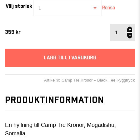
Välj storlek
Rensa
L
Camp Tre
Kronor –
359
kr
Black Tee
Ryggtryck
mängd
LÄGG TILL I VARUKORG
Artikelnr: Camp Tre Kronor – Black Tee Ryggtryck
PRODUKTINFORMATION
En hyllning till Camp Tre Kronor, Mogadishu,
Somalia.