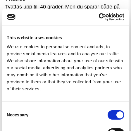
Tvättas upp till 40 grader. Men du sparar både på
miljö och tischa genom att tvätta den i 30 grader,
det är så du får dina kläder att räcka längre men
ändå hålla sig fräscha.
This website uses cookies
We use cookies to personalise content and ads, to
5,0
provide social media features and to analyse our traffic.
Baserat på 1 recensioner
We also share information about your use of our site with
our social media, advertising and analytics partners who
may combine it with other information that you’ve
1
provided to them or that they’ve collected from your use
0
0
of their services.
0
0
Consent
Necessary
Skriv en recension
Selection
Ställ en fråga