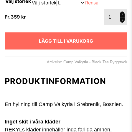
Välj storlek
Välj storlek
Rensa
Camp
Fr.
359
kr
Valkyria -
Black Tee
Ryggtryck
mängd
LÄGG TILL I VARUKORG
Artikelnr: Camp Valkyria - Black Tee Ryggtryck
PRODUKTINFORMATION
En hyllning till Camp Valkyria i Srebrenik, Bosnien.
Inget skit i våra kläder
REKYLs kläder innehåller inga farliga ämnen,