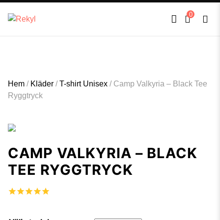
FULLT TRYCK I LEDNINGAR- MEDFÖR LÄNGRE LEVERANSTID - FRI FRAKT
×
0
ÖVER 800kr.
Hem
/
Kläder
/
T-shirt Unisex
/
Camp Valkyria – Black Tee
Ryggtryck
CAMP VALKYRIA – BLACK
TEE RYGGTRYCK