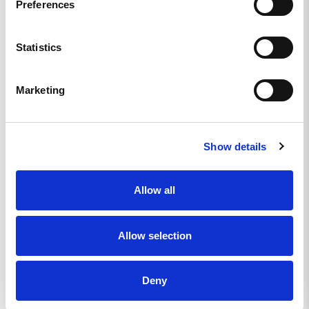
Preferences
Recensioner
Frågor
Statistics
Marketing
Peter L.
SE
Show details
FANTASTISKT!
Nya favorit tishan!

Hög kvalitet och snabb leverans!

Allow all
Utmärkt kundtjänst
Camp Valkyria - Black Tee Ryggtryck - XL
Allow selection
Dela
Deny