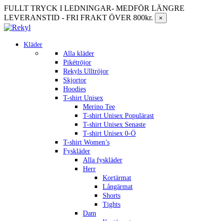
FULLT TRYCK I LEDNINGAR- MEDFÖR LÄNGRE
LEVERANSTID - FRI FRAKT ÖVER 800kr.
×
Kläder
Alla kläder
Pikétröjor
Rekyls Ulltröjor
Skjortor
Hoodies
T-shirt Unisex
Merino Tee
T-shirt Unisex Populärast
T-shirt Unisex Senaste
T-shirt Unisex 0-Ö
T-shirt Women’s
Fyskläder
Alla fyskläder
Herr
Kortärmat
Långärmat
Shorts
Tights
Dam