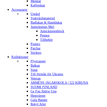
Muggar
Kaffepåsar
Accessoarer
Utgård
Sjukvårdsmateriel
Badlakan & Handdukar
Antecknings Mtrl
Anteckningsblock
Pennor
Tillbehör
Posters
Patchar
Stickers
Kollektioner
Flygvapnet
Balkan
Sinai
Till förmån för Ukraina
Veteran
ARMÈNS JÄGARSKOLA / I22 KIRUNA
SUOMI FINLAND
Ge Fan Aldrig Upp
Hemvärnet
Gula Bandet
Rekyl Atlet