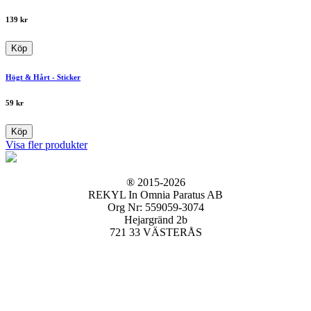
139
kr
Köp
Högt & Hårt - Sticker
59
kr
Köp
Visa fler produkter
® 2015-2026
REKYL In Omnia Paratus AB
Org Nr: 559059-3074
Hejargränd 2b
721 33 VÄSTERÅS