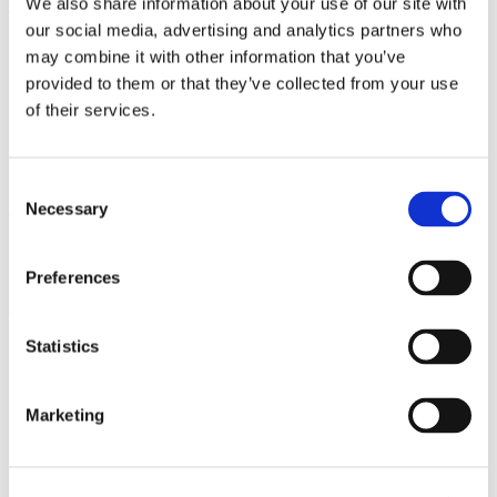
We also share information about your use of our site with
Hem
/
Utrustning
/
Sjukvårdsmateriel
/
Celox Rapid
our social media, advertising and analytics partners who
may combine it with other information that you’ve
provided to them or that they’ve collected from your use
Celox Rapid
of their services.
Slut i lager
Consent
Artikelnr: Celox Rapid
Kategorier:
Allt i butiken
/
REKYL
EDC
/
Sjukvårdsmateriel
Necessary
Selection
Produktinformation
Preferences
Celox Rapid
Statistics
Sekunder räknas när hjälpen kan vara minuter borta. Celox™ Rapid
Hemostatic Z-fold Gauze är den snabbast verkande hemostatiska
gasväven, som stoppar allvarliga artärblödningar med endast 60
sekunders kompression.
Marketing
Celox™ Rapid Hemostatic Z-fold Gauze
Fungerar med bara 60 sekunders kompression