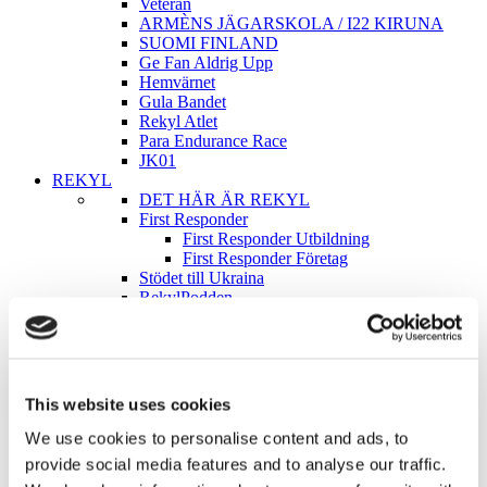
Veteran
ARMÈNS JÄGARSKOLA / I22 KIRUNA
SUOMI FINLAND
Ge Fan Aldrig Upp
Hemvärnet
Gula Bandet
Rekyl Atlet
Para Endurance Race
JK01
REKYL
DET HÄR ÄR REKYL
First Responder
First Responder Utbildning
First Responder Företag
Stödet till Ukraina
RekylPodden
Blogg
Para Endurance Race
REKYLKAFFE
REKYL ATLET
Partners / Samarbeten
This website uses cookies
Samarbeta med REKYL
Vad säger andra om REKYL
We use cookies to personalise content and ads, to
Kontakt & Kundservice
provide social media features and to analyse our traffic.