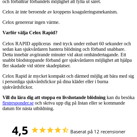
och förbättrar förbandets möjlighet att fylla ut såret.
Celox är inte beroende av kroppens koaguleringsmekanism.
Celox genererar ingen värme.
Varför välja Celox Rapid?
Celox RAPID appliceras med tryck under enbart 60 sekunder och
sedan kan sjukvårdaren hantera blödning och förband snabbare.
Detta innebär avgörande minuter vid akut omhändertagande. Ett
snabbt blodstoppande förband ger sjukvårdaren möjlighet att hjälpa
fler skadade vid större skadeplatser.
Celox Rapid är mycket kompakt och därmed möjlig att bära med sig
i personliga sjukvårdsfickor på dina kläder eller i burna
sjukvårdsfickor.
Vill du lära dig att stoppa en livshotande blödning
kan du besöka
firstresponder.se
och skriva upp dig på listan eller se kommande
datum för nästa utbildning.
4,5
Baserat på 12 recensioner