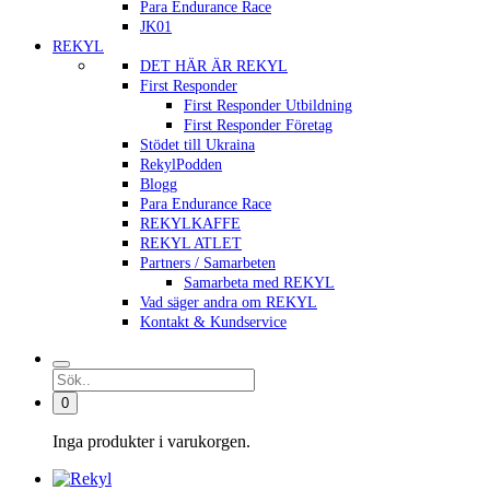
Para Endurance Race
JK01
REKYL
DET HÄR ÄR REKYL
First Responder
First Responder Utbildning
First Responder Företag
Stödet till Ukraina
RekylPodden
Blogg
Para Endurance Race
REKYLKAFFE
REKYL ATLET
Partners / Samarbeten
Samarbeta med REKYL
Vad säger andra om REKYL
Kontakt & Kundservice
0
Inga produkter i varukorgen.