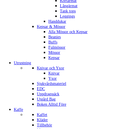
Kortärmat
Långärmat
Tank tops
Leggings
Handdukar
Kepsar & Mössor
Alla Mössor och Kepsar
Beanies
Buffs
Fulmössor
Mössor
Kepsar
Utrustning
Knivar och Yxor
Knivar
Yxor
Sjukvårdsmateriel
EDC
Uppdragssäck
Utgård Bag
Boken Alltid Före
Kaffe
Kaffet
Kläder
Tillbehör