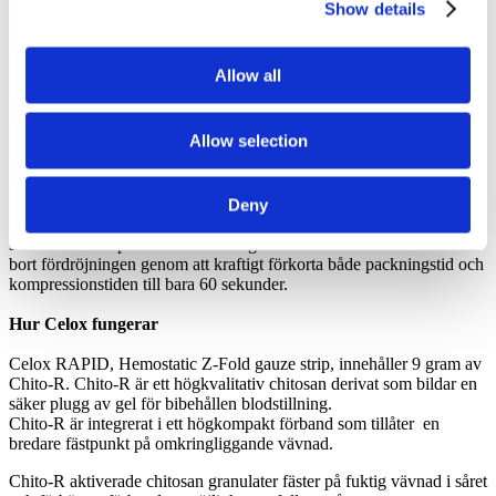
Show details
Stoppar svåra blödningar – snabbt
Snabb verkan, minskar blodförlusten
Stoppar hypotermisk blödning vid svåra traumatiska skador.
Fungerar även i minusgrader och om temperaturen på blodet
Allow all
är så lågt som 18°
Tiden är kritisk vid behandling av svåra skador i fält och
Allow selection
tidsbesparing ökar chansen att överleva för den skadade i en
nödsituation eller fientlig situation. För att vara effektiva i verklig
användning måste hemostatiska förband arbeta snabbt.
Deny
Den nuvarande generationen av hemostatiska medel behöver minst
3 minuters kompression för att fungera. Celox RAPID Gauze tar
bort fördröjningen genom att kraftigt förkorta både packningstid och
kompressionstiden till bara 60 sekunder.
Hur Celox fungerar
Celox RAPID, Hemostatic Z-Fold gauze strip, innehåller 9 gram av
Chito-R. Chito-R är ett högkvalitativ chitosan derivat som bildar en
säker plugg av gel för bibehållen blodstillning.
Chito-R är integrerat i ett högkompakt förband som tillåter en
bredare fästpunkt på omkringliggande vävnad.
Chito-R aktiverade chitosan granulater fäster på fuktig vävnad i såret