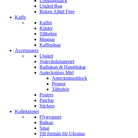
Uppdragssäck
Utgård Bag
Boken Alltid Före
Kaffe
Kaffet
Kläder
Tillbehör
Muggar
Kaffepåsar
Accessoarer
Utgård
Sjukvårdsmateriel
Badlakan & Handdukar
Antecknings Mtrl
Anteckningsblock
Pennor
Tillbehör
Posters
Patchar
Stickers
Kollektioner
Flygvapnet
Balkan
Sinai
Till förmån för Ukraina