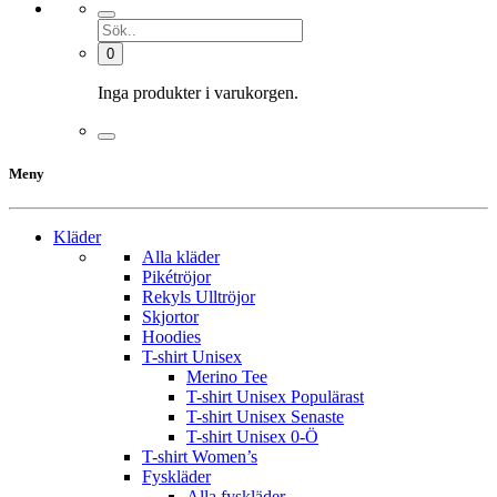
0
Inga produkter i varukorgen.
Meny
Kläder
Alla kläder
Pikétröjor
Rekyls Ulltröjor
Skjortor
Hoodies
T-shirt Unisex
Merino Tee
T-shirt Unisex Populärast
T-shirt Unisex Senaste
T-shirt Unisex 0-Ö
T-shirt Women’s
Fyskläder
Alla fyskläder