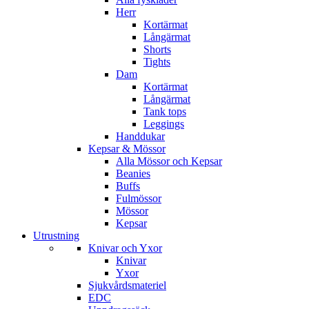
Herr
Kortärmat
Långärmat
Shorts
Tights
Dam
Kortärmat
Långärmat
Tank tops
Leggings
Handdukar
Kepsar & Mössor
Alla Mössor och Kepsar
Beanies
Buffs
Fulmössor
Mössor
Kepsar
Utrustning
Knivar och Yxor
Knivar
Yxor
Sjukvårdsmateriel
EDC