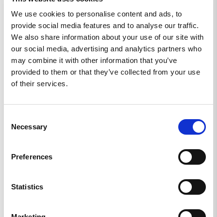
0
We use cookies to personalise content and ads, to
0
provide social media features and to analyse our traffic.
We also share information about your use of our site with
Skriv en recension
our social media, advertising and analytics partners who
may combine it with other information that you’ve
Ställ en fråga
provided to them or that they’ve collected from your use
of their services.
Recensioner
Frågor
Consent
Necessary
Selection
Åke M.
SE
Preferences
TOPPEN.
Toppen.
Statistics
Coffee Tab - sticker
Marketing