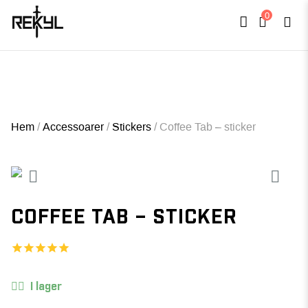
0
×
FULLT TRYCK I LEDNINGAR- MEDFÖR LÄNGRE LEVERANSTID - FRI FRAKT
ÖVER 800kr.
Hem
/
Accessoarer
/
Stickers
/
Coffee Tab – sticker
COFFEE TAB – STICKER
I lager