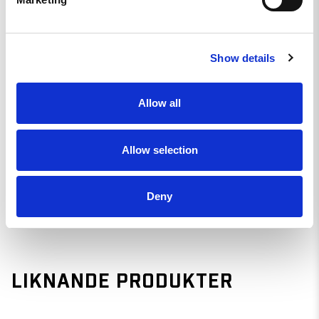
Dela
Show details
Harry S.
US
Allow all
VERY SATISFIED
All the items were of very high quality. I am happy with my 
purchases. 
Allow selection
Coffee Tab - sticker
Dela
Deny
LIKNANDE PRODUKTER