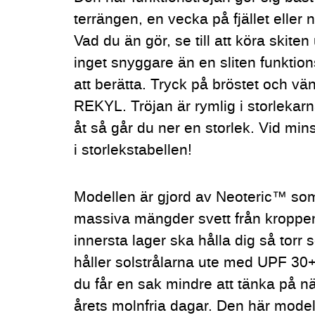
terrängen, en vecka på fjället eller n
Vad du än gör, se till att köra skiten
inget snyggare än en sliten funktion
att berätta. Tryck på bröstet och v
REKYL. Tröjan är rymlig i storlekarna,
åt så går du ner en storlek. Vid mins
i storlekstabellen!
Modellen är gjord av Neoteric™ som
massiva mängder svett från kroppen. D
innersta lager ska hålla dig så torr 
håller solstrålarna ute med UPF 30
du får en sak mindre att tänka på nä
årets molnfria dagar. Den här model