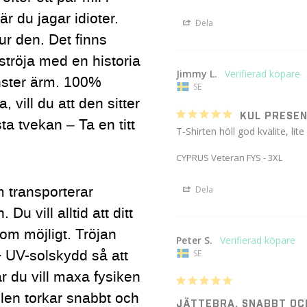
är du jagar idioter.
Dela
 ur den. Det finns
ströja med en historia
Jimmy L.
änster ärm. 100%
SE
 vill du att den sitter
KUL PRESEN
ta tvekan – Ta en titt
T-Shirten höll god kvalite, lit
CYPRUS Veteran FYS - 3XL
 transporterar
Dela
u vill alltid att ditt
som möjligt. Tröjan
Peter S.
+ UV-solskydd så att
SE
r du vill maxa fysiken
len torkar snabbt och
JÄTTEBRA, SNABBT OC