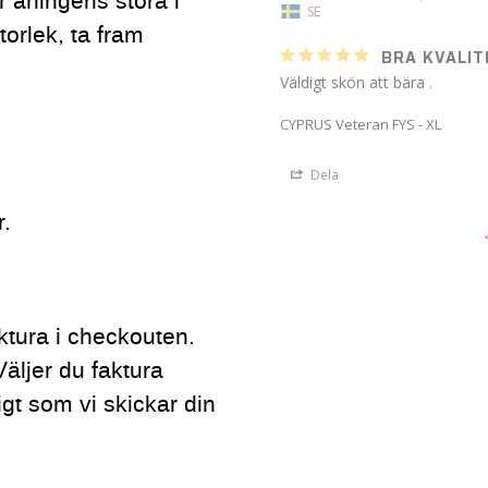
 aningens stora i
SE
orlek, ta fram
BRA KVALIT
Väldigt skön att bära .
CYPRUS Veteran FYS - XL
Dela
r.
ktura i checkouten.
Väljer du faktura
gt som vi skickar din