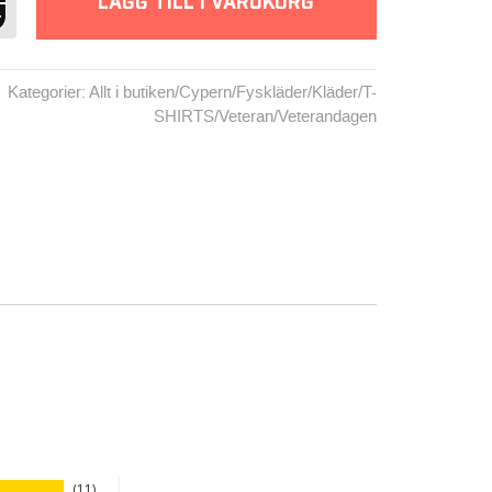
LÄGG TILL I VARUKORG
Kategorier:
Allt i butiken
/
Cypern
/
Fyskläder
/
Kläder
/
T-
SHIRTS
/
Veteran
/
Veterandagen
11