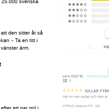
er 25.000 svenska
 att den sitter åt så
kan – Ta en titt i
Recensioner
Frå
 vänster ärm.
R
Lars-Olof W.
SE
GILLAR FYS
Har en sen sedan och den är
CYPRUS Veteran FYS - 3XL
fter ett par mil i