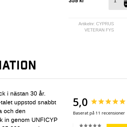
359
kr
Veteran
FYS
mängd
Artikelnr: CYPRUS
VETERAN FYS
ATION
k i nästan 30 år.
5,0
-talet uppstod snabbt
ka och den
Baserat på 11 recensioner
gick in genom UNFICYP