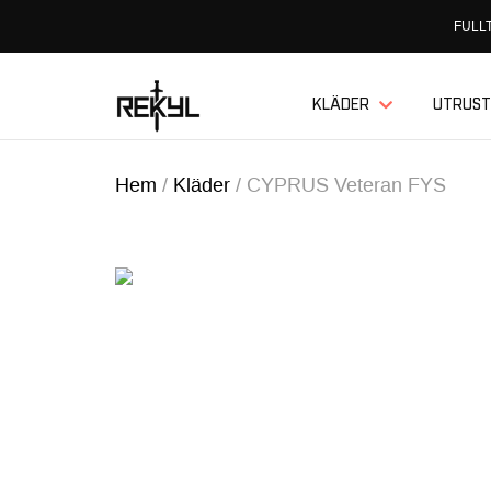
FULLT
KLÄDER
UTRUST
Hem
/
Kläder
/
CYPRUS Veteran FYS