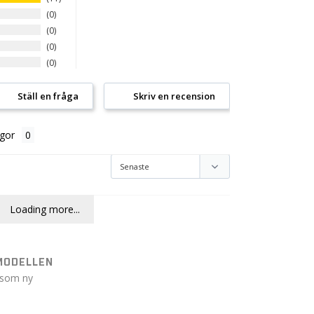
0
0
0
0
Ställ en fråga
Skriv en recension
gor
Loading more...
MODELLEN
 som ny