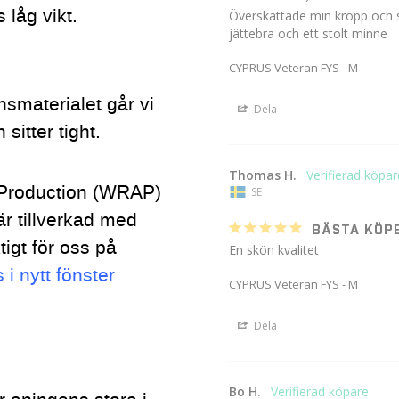
låg vikt.
Överskattade min kropp och st
jättebra och ett stolt minne
CYPRUS Veteran FYS - M
onsmaterialet går vi
Dela
 sitter tight.
Thomas H.
 Production (WRAP)
SE
 är tillverkad med
BÄSTA KÖPE
tigt för oss på
En skön kvalitet
 nytt fönster
CYPRUS Veteran FYS - M
Dela
Bo H.