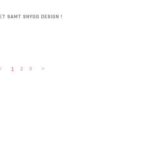
ET SAMT SNYGG DESIGN !
<
1
2
3
>