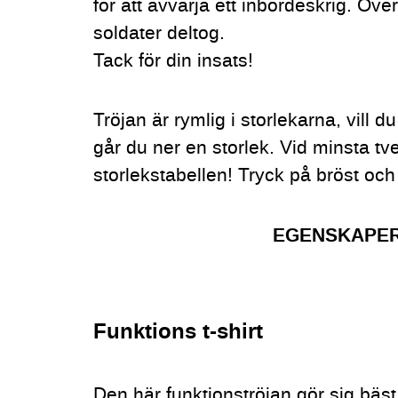
för att avvärja ett inbördeskrig. Öv
soldater deltog.
Tack för din insats!
Tröjan är rymlig i storlekarna, vill du
går du ner en storlek. Vid minsta tve
storlekstabellen!
Tryck på bröst och
EGENSKAPE
Funktions t-shirt
Den här funktionströjan gör sig bäst e