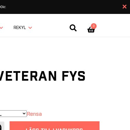
×
0kr.
0
REKYL
VETERAN FYS
Rensa