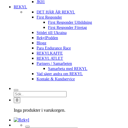
JK01
REKYL
DET HÄR ÄR REKYL
First Responder
First Responder Utbildning
First Responder Företag
Stödet till Ukraina
RekylPodden
Blogg
Para Endurance Race
REKYLKAFFE
REKYL ATLET
Partners / Samarbeten
Samarbeta med REKYL
Vad säger andra om REKYL
Kontakt & Kundservice
0
Inga produkter i varukorgen.