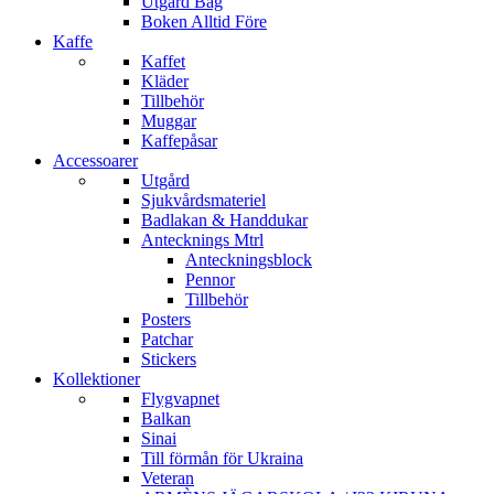
Utgård Bag
Boken Alltid Före
Kaffe
Kaffet
Kläder
Tillbehör
Muggar
Kaffepåsar
Accessoarer
Utgård
Sjukvårdsmateriel
Badlakan & Handdukar
Antecknings Mtrl
Anteckningsblock
Pennor
Tillbehör
Posters
Patchar
Stickers
Kollektioner
Flygvapnet
Balkan
Sinai
Till förmån för Ukraina
Veteran