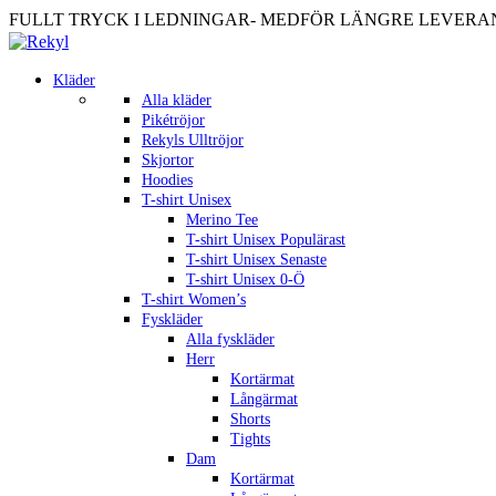
FULLT TRYCK I LEDNINGAR- MEDFÖR LÄNGRE LEVERANST
Kläder
Alla kläder
Pikétröjor
Rekyls Ulltröjor
Skjortor
Hoodies
T-shirt Unisex
Merino Tee
T-shirt Unisex Populärast
T-shirt Unisex Senaste
T-shirt Unisex 0-Ö
T-shirt Women’s
Fyskläder
Alla fyskläder
Herr
Kortärmat
Långärmat
Shorts
Tights
Dam
Kortärmat