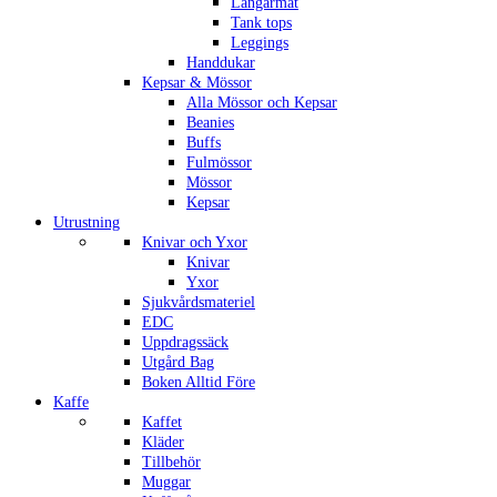
Långärmat
Tank tops
Leggings
Handdukar
Kepsar & Mössor
Alla Mössor och Kepsar
Beanies
Buffs
Fulmössor
Mössor
Kepsar
Utrustning
Knivar och Yxor
Knivar
Yxor
Sjukvårdsmateriel
EDC
Uppdragssäck
Utgård Bag
Boken Alltid Före
Kaffe
Kaffet
Kläder
Tillbehör
Muggar