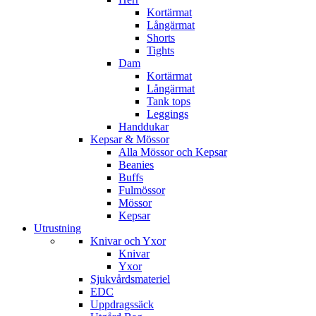
Kortärmat
Långärmat
Shorts
Tights
Dam
Kortärmat
Långärmat
Tank tops
Leggings
Handdukar
Kepsar & Mössor
Alla Mössor och Kepsar
Beanies
Buffs
Fulmössor
Mössor
Kepsar
Utrustning
Knivar och Yxor
Knivar
Yxor
Sjukvårdsmateriel
EDC
Uppdragssäck