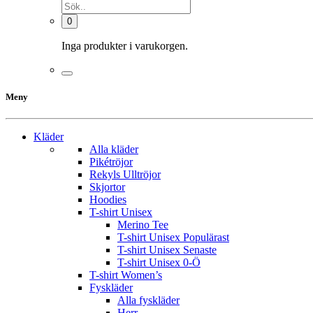
0
Inga produkter i varukorgen.
Meny
Kläder
Alla kläder
Pikétröjor
Rekyls Ulltröjor
Skjortor
Hoodies
T-shirt Unisex
Merino Tee
T-shirt Unisex Populärast
T-shirt Unisex Senaste
T-shirt Unisex 0-Ö
T-shirt Women’s
Fyskläder
Alla fyskläder
Herr