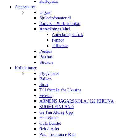
Kaffepåsar
Accessoarer
Utgård
Sjukvårdsmateriel
Badlakan & Handdukar
Antecknings Mtrl
Anteckningsblock
Pennor
Tillbehör
Posters
Patchar
Stickers
Kollektioner
Flygvapnet
Balkan
Sinai
Till förmån för Ukraina
Veteran
ARMÈNS JÄGARSKOLA / I22 KIRUNA
SUOMI FINLAND
Ge Fan Aldrig Upp
Hemvärnet
Gula Bandet
Rekyl Atlet
Para Endurance Race