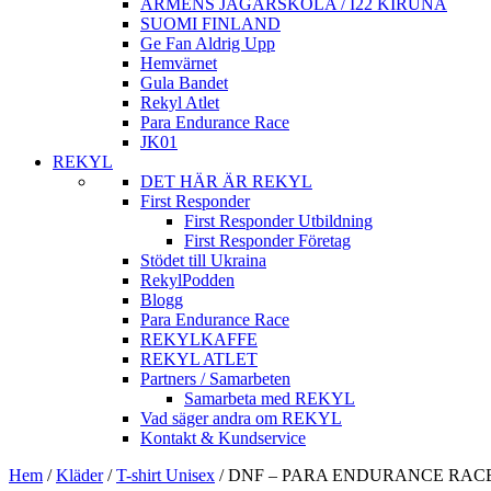
ARMÈNS JÄGARSKOLA / I22 KIRUNA
SUOMI FINLAND
Ge Fan Aldrig Upp
Hemvärnet
Gula Bandet
Rekyl Atlet
Para Endurance Race
JK01
REKYL
DET HÄR ÄR REKYL
First Responder
First Responder Utbildning
First Responder Företag
Stödet till Ukraina
RekylPodden
Blogg
Para Endurance Race
REKYLKAFFE
REKYL ATLET
Partners / Samarbeten
Samarbeta med REKYL
Vad säger andra om REKYL
Kontakt & Kundservice
Hem
/
Kläder
/
T-shirt Unisex
/
DNF – PARA ENDURANCE RACE O