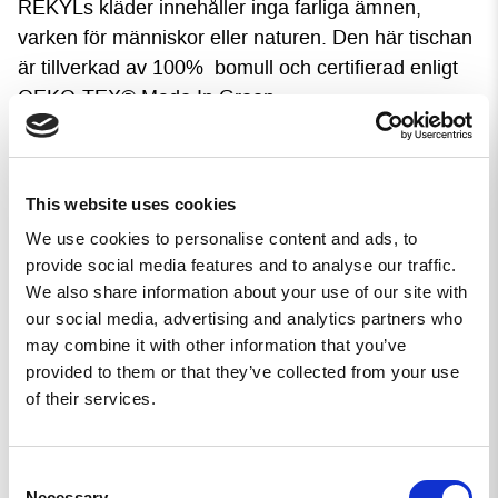
REKYLs kläder innehåller inga farliga ämnen,
varken för människor eller naturen. Den här tischan
är tillverkad av 100% bomull och certifierad enligt
OEKO-TEX® Made In Green.
P
rem
ium-tischa tillverkad av grymt skön bomull.
T-shirten har en ledig passform.
This website uses cookies
Vill du att tröjan ska sitta mer tight, ta en mindre
We use cookies to personalise content and ads, to
storlek, måtten finner du längre ner på sidan.
provide social media features and to analyse our traffic.
We also share information about your use of our site with
Storlekar
our social media, advertising and analytics partners who
Tillgängliga storlekar för detta plagg kan du se i
may combine it with other information that you’ve
provided to them or that they’ve collected from your use
“storleksväljaren”. Är du minsta osäker på storlek, ta
of their services.
fram tumstocken och mät istället för att gissa.
Consent
Necessary