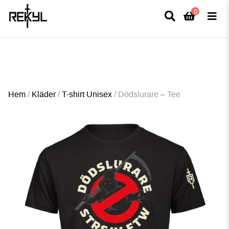
0
×
FULLT TRYCK I LEDNINGAR- MEDFÖR LÄNGRE LEVERANSTID - FRI FRAKT
ÖVER 800kr.
Hem
/
Kläder
/
T-shirt Unisex
/
Dödslurare – Tee