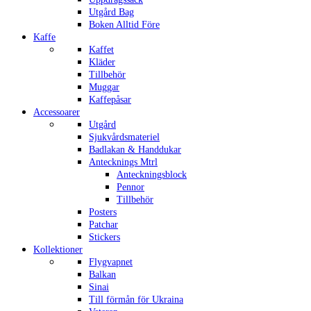
Utgård Bag
Boken Alltid Före
Kaffe
Kaffet
Kläder
Tillbehör
Muggar
Kaffepåsar
Accessoarer
Utgård
Sjukvårdsmateriel
Badlakan & Handdukar
Antecknings Mtrl
Anteckningsblock
Pennor
Tillbehör
Posters
Patchar
Stickers
Kollektioner
Flygvapnet
Balkan
Sinai
Till förmån för Ukraina