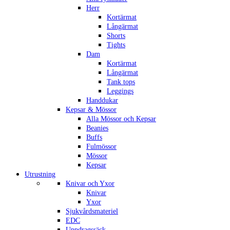
Herr
Kortärmat
Långärmat
Shorts
Tights
Dam
Kortärmat
Långärmat
Tank tops
Leggings
Handdukar
Kepsar & Mössor
Alla Mössor och Kepsar
Beanies
Buffs
Fulmössor
Mössor
Kepsar
Utrustning
Knivar och Yxor
Knivar
Yxor
Sjukvårdsmateriel
EDC
Uppdragssäck