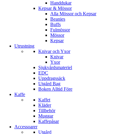
Handdukar
Kepsar & Mössor
Alla Mössor och Kepsar
Beanies
Buffs
Fulmössor
Mössor
Kepsar
Utrustning
Knivar och Yxor
Knivar
Yxor
Sjukvårdsmateriel
EDC
Uppdragssäck
Utgård Bag
Boken Alltid Före
Kaffe
Kaffet
Kläder
Tillbehör
Muggar
Kaffepåsar
Accessoarer
Utgård