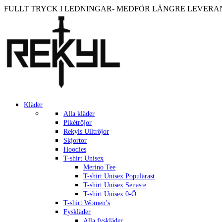
FULLT TRYCK I LEDNINGAR- MEDFÖR LÄNGRE LEVERANST
Kläder
Alla kläder
Pikétröjor
Rekyls Ulltröjor
Skjortor
Hoodies
T-shirt Unisex
Merino Tee
T-shirt Unisex Populärast
T-shirt Unisex Senaste
T-shirt Unisex 0-Ö
T-shirt Women’s
Fyskläder
Alla fyskläder