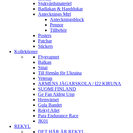
Sjukvårdsmateriel
Badlakan & Handdukar
Antecknings Mtrl
Anteckningsblock
Pennor
Tillbehör
Posters
Patchar
Stickers
Kollektioner
Flygvapnet
Balkan
Sinai
Till förmån för Ukraina
Veteran
ARMÈNS JÄGARSKOLA / I22 KIRUNA
SUOMI FINLAND
Ge Fan Aldrig Upp
Hemvärnet
Gula Bandet
Rekyl Atlet
Para Endurance Race
JK01
REKYL
DET HÄR ÄR REKYL