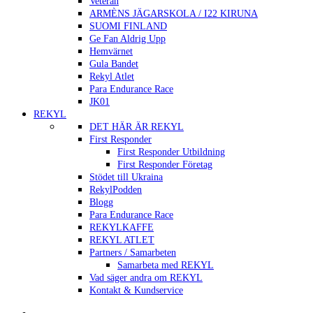
Veteran
ARMÈNS JÄGARSKOLA / I22 KIRUNA
SUOMI FINLAND
Ge Fan Aldrig Upp
Hemvärnet
Gula Bandet
Rekyl Atlet
Para Endurance Race
JK01
REKYL
DET HÄR ÄR REKYL
First Responder
First Responder Utbildning
First Responder Företag
Stödet till Ukraina
RekylPodden
Blogg
Para Endurance Race
REKYLKAFFE
REKYL ATLET
Partners / Samarbeten
Samarbeta med REKYL
Vad säger andra om REKYL
Kontakt & Kundservice