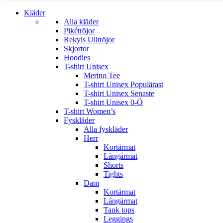
Kläder
Alla kläder
Pikétröjor
Rekyls Ulltröjor
Skjortor
Hoodies
T-shirt Unisex
Merino Tee
T-shirt Unisex Populärast
T-shirt Unisex Senaste
T-shirt Unisex 0-Ö
T-shirt Women’s
Fyskläder
Alla fyskläder
Herr
Kortärmat
Långärmat
Shorts
Tights
Dam
Kortärmat
Långärmat
Tank tops
Leggings