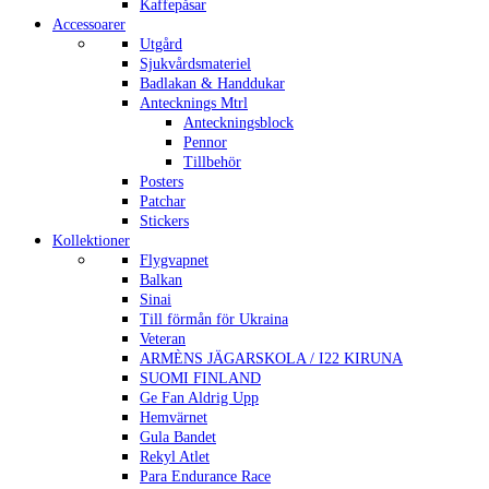
Kaffepåsar
Accessoarer
Utgård
Sjukvårdsmateriel
Badlakan & Handdukar
Antecknings Mtrl
Anteckningsblock
Pennor
Tillbehör
Posters
Patchar
Stickers
Kollektioner
Flygvapnet
Balkan
Sinai
Till förmån för Ukraina
Veteran
ARMÈNS JÄGARSKOLA / I22 KIRUNA
SUOMI FINLAND
Ge Fan Aldrig Upp
Hemvärnet
Gula Bandet
Rekyl Atlet
Para Endurance Race