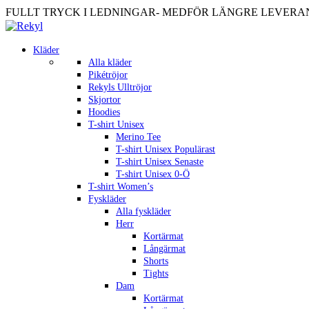
FULLT TRYCK I LEDNINGAR- MEDFÖR LÄNGRE LEVERANST
Kläder
Alla kläder
Pikétröjor
Rekyls Ulltröjor
Skjortor
Hoodies
T-shirt Unisex
Merino Tee
T-shirt Unisex Populärast
T-shirt Unisex Senaste
T-shirt Unisex 0-Ö
T-shirt Women’s
Fyskläder
Alla fyskläder
Herr
Kortärmat
Långärmat
Shorts
Tights
Dam
Kortärmat