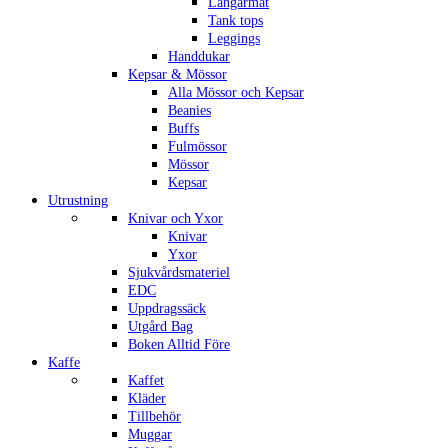
Långärmat
Tank tops
Leggings
Handdukar
Kepsar & Mössor
Alla Mössor och Kepsar
Beanies
Buffs
Fulmössor
Mössor
Kepsar
Utrustning
Knivar och Yxor
Knivar
Yxor
Sjukvårdsmateriel
EDC
Uppdragssäck
Utgård Bag
Boken Alltid Före
Kaffe
Kaffet
Kläder
Tillbehör
Muggar