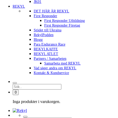
JK01
REKYL
DET HÄR ÄR REKYL
First Responder
First Responder Utbildning
First Responder Företag
Stödet till Ukraina
RekylPodden
Blogg
Para Endurance Race
REKYLKAFFE
REKYL ATLET
Partners / Samarbeten
Samarbeta med REKYL
Vad säger andra om REKYL
Kontakt & Kundservice
0
Inga produkter i varukorgen.