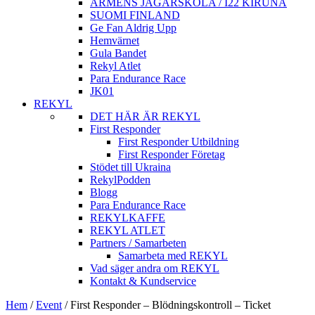
ARMÈNS JÄGARSKOLA / I22 KIRUNA
SUOMI FINLAND
Ge Fan Aldrig Upp
Hemvärnet
Gula Bandet
Rekyl Atlet
Para Endurance Race
JK01
REKYL
DET HÄR ÄR REKYL
First Responder
First Responder Utbildning
First Responder Företag
Stödet till Ukraina
RekylPodden
Blogg
Para Endurance Race
REKYLKAFFE
REKYL ATLET
Partners / Samarbeten
Samarbeta med REKYL
Vad säger andra om REKYL
Kontakt & Kundservice
Hem
/
Event
/
First Responder – Blödningskontroll – Ticket