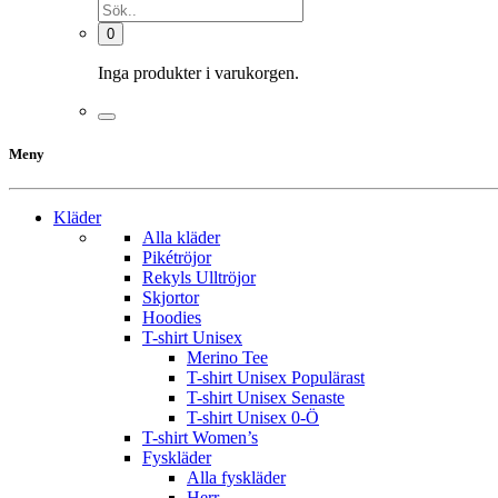
0
Inga produkter i varukorgen.
Meny
Kläder
Alla kläder
Pikétröjor
Rekyls Ulltröjor
Skjortor
Hoodies
T-shirt Unisex
Merino Tee
T-shirt Unisex Populärast
T-shirt Unisex Senaste
T-shirt Unisex 0-Ö
T-shirt Women’s
Fyskläder
Alla fyskläder
Herr