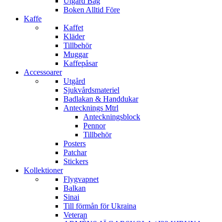
Utgård Bag
Boken Alltid Före
Kaffe
Kaffet
Kläder
Tillbehör
Muggar
Kaffepåsar
Accessoarer
Utgård
Sjukvårdsmateriel
Badlakan & Handdukar
Antecknings Mtrl
Anteckningsblock
Pennor
Tillbehör
Posters
Patchar
Stickers
Kollektioner
Flygvapnet
Balkan
Sinai
Till förmån för Ukraina
Veteran