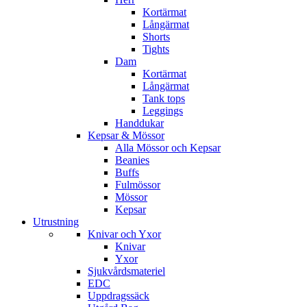
Kortärmat
Långärmat
Shorts
Tights
Dam
Kortärmat
Långärmat
Tank tops
Leggings
Handdukar
Kepsar & Mössor
Alla Mössor och Kepsar
Beanies
Buffs
Fulmössor
Mössor
Kepsar
Utrustning
Knivar och Yxor
Knivar
Yxor
Sjukvårdsmateriel
EDC
Uppdragssäck