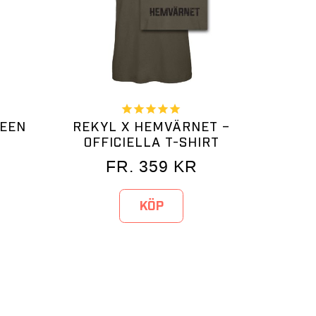
REEN
REKYL X HEMVÄRNET –
OFFICIELLA T-SHIRT
FR.
359
KR
KÖP