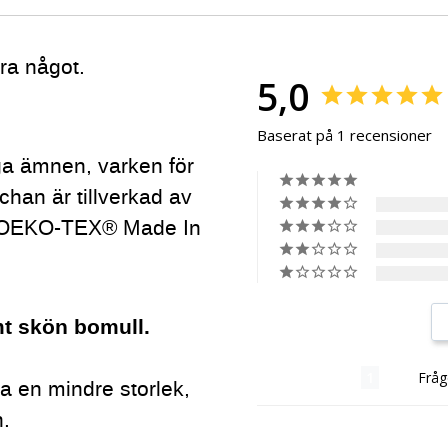
ra något.
5,0
Baserat på 1 recensioner
ga ämnen, varken för
chan är tillverkad av
gt OEKO-TEX® Made In
mt skön bomull.
Recensioner
Fråg
 ta en mindre storlek,
n.