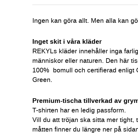
Ingen kan göra allt. Men alla kan gö
Inget skit i våra kläder
REKYLs kläder innehåller inga farli
människor eller naturen. Den här tis
100% bomull och certifierad enli
Green.
P
rem
ium-tischa tillverkad av gry
T-shirten har en ledig passform.
Vill du att tröjan ska sitta mer tight,
måtten finner du längre ner på sida