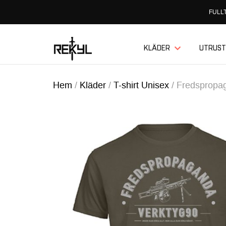
FULLT
KLÄDER
UTRUST
Hem
/
Kläder
/
T-shirt Unisex
/
Fredspropag