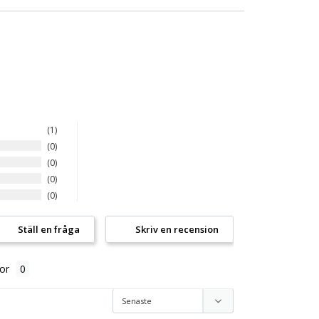
1
0
0
0
0
Ställ en fråga
Skriv en recension
or