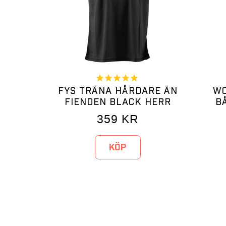
FYS TRÄNA HÅRDARE ÄN
WO
FIENDEN BLACK HERR
B
359
KR
KÖP