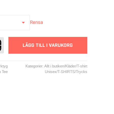
Rensa
paganda
 -
LÄGG TILL I VARUKORG
e
rktyg
Kategorier:
Allt i butiken
/
Kläder
/
T-shirt
n Tee
Unisex
/
T-SHIRTS
/
Trycks