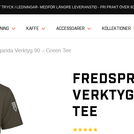
 TRYCK I LEDNINGAR- MEDFÖR LÄNGRE LEVERANSTID - FRI FRAKT ÖVER 80
NING
KAFFE
ACCESSOARER
KOLLEKTIONER
anda Verktyg 90 – Green Tee
FREDSP
VERKTYG
TEE