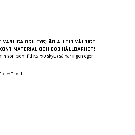
E VANLIGA OCH FYS) ÄR ALLTID VÄLDIGT
SKÖNT MATERIAL OCH GOD HÅLLBARHET!
l min son (som f d KSP90 skytt) så har ingen egen 
Green Tee - L