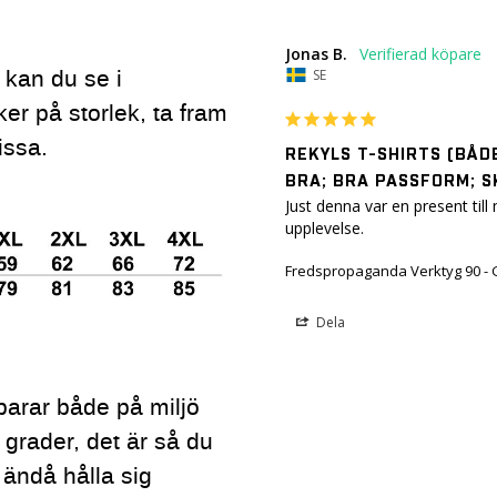
Jonas B.
g kan du se i
SE
ker på storlek, ta fram
issa.
REKYLS T-SHIRTS (BÅD
BRA; BRA PASSFORM; 
Just denna var en present til
upplevelse.
Fredspropaganda Verktyg 90 - 
Dela
parar både på miljö
 grader, det är så du
 ändå hålla sig