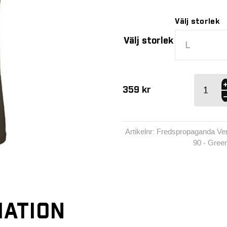
Välj storlek
Välj storlek
L
Fredspro
359
kr
Verktyg 90
Green Te
mängd
Artikelnr: Fredspropaganda Ve
90 - Gree
ATION