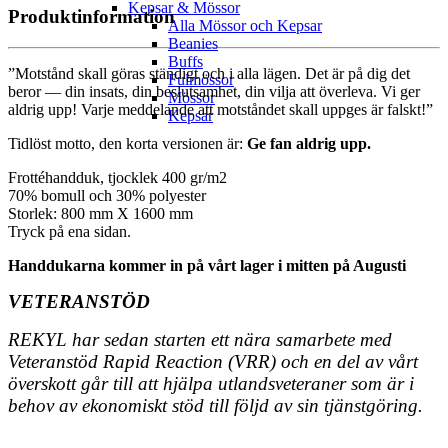
Kepsar & Mössor
Produktinformation
Alla Mössor och Kepsar
Beanies
Buffs
”Motstånd skall göras ständigt och i alla lägen. Det är på dig det
Fulmössor
beror — din insats, din beslutsamhet, din vilja att överleva. Vi ger
Mössor
aldrig upp! Varje meddelande att motståndet skall uppges är falskt!”
Kepsar
Tidlöst motto, den korta versionen är:
Ge fan aldrig upp.
Frottéhandduk, tjocklek 400 gr/m2
70% bomull och 30% polyester
Storlek: 800 mm X 1600 mm
Tryck på ena sidan.
Handdukarna kommer in på vårt lager i mitten på Augusti
VETERANSTÖD
REKYL har sedan starten ett nära samarbete med
Veteranstöd Rapid Reaction (VRR) och en del av vårt
överskott går till att hjälpa utlandsveteraner som är i
behov av ekonomiskt stöd till följd av sin tjänstgöring.