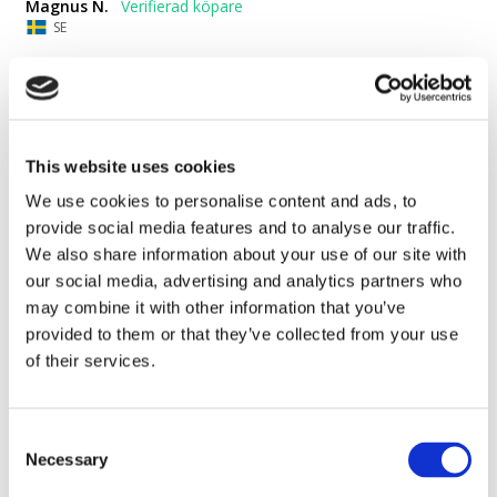
Magnus N.
SE
Känns "billig". Tunn och med 60% rPET (Recycled
Polyethylene Terephthalate) Vem vill ha en
handduk/badlakan gjord av 60% plast?? Recycled or
This website uses cookies
not.
We use cookies to personalise content and ads, to
Denna recension gäller mitt köp av T-shirt "Ge fan aldrig upp - 
provide social media features and to analyse our traffic.
UKR". Jag skriver här då linken "Vad tycker du" vid T-shirten ej 
funkar.

We also share information about your use of our site with
T-shirten är alldeles för tunn och känns billig. Lägg på en 
our social media, advertising and analytics partners who
hundring och tillverka i kraftigare och bättre kvalitet. Vi som 
may combine it with other information that you’ve
handlar på Rekyl gör det knappast för att leta budget-prylar. Vi 
provided to them or that they’ve collected from your use
gör det för att stötta det ni jobbar med. Och om ni vill att vi 
of their services.
dessutom skall bära / använda saker vi köper av er. 
Uppgradera kvalitén!

(Samma gäller badlakanet jag recencerar)
Consent
Ge Fan Aldrig Upp Badlakan
Necessary
Selection
Dela