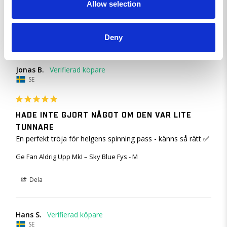
Allow selection
Ge Fan Aldrig Upp MkI – Sky Blue Fys - L
Dela
Deny
Jonas B.
SE
HADE INTE GJORT NÅGOT OM DEN VAR LITE
TUNNARE
En perfekt tröja för helgens spinning pass - känns så rätt ✅
Ge Fan Aldrig Upp MkI – Sky Blue Fys - M
Dela
Hans S.
SE