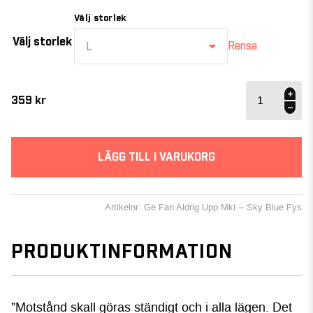
Välj storlek
Välj storlek
Rensa
L
Ge
Fan
359
kr
Aldrig
Upp
MkI –
Sky
LÄGG TILL I VARUKORG
Blue
Fys
mängd
Artikelnr: Ge Fan Aldrig Upp MkI – Sky Blue Fys
PRODUKTINFORMATION
”Motstånd skall göras ständigt och i alla lägen. Det