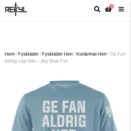
0
×
FULLT TRYCK I LEDNINGAR- MEDFÖR LÄNGRE LEVERANSTID - FRI FRAKT
ÖVER 800kr.
Hem
/
Fyskläder
/
Fyskläder Herr
/
Kortärmat Herr
/
Ge Fan
Aldrig Upp MkI – Sky Blue Fys