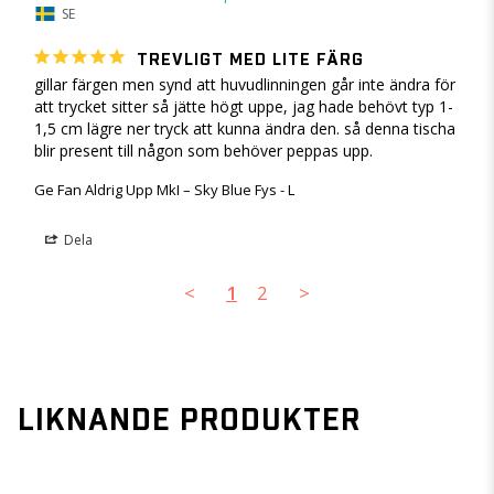
SE
TREVLIGT MED LITE FÄRG
gillar färgen men synd att huvudlinningen går inte ändra för 
att trycket sitter så jätte högt uppe, jag hade behövt typ 1-
1,5 cm lägre ner tryck att kunna ändra den. så denna tischa 
blir present till någon som behöver peppas upp.
Ge Fan Aldrig Upp MkI – Sky Blue Fys - L
Dela
<
1
2
>
LIKNANDE PRODUKTER