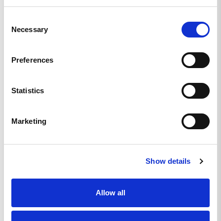
0
Consent
1
Necessary
Selection
0
0
Preferences
Skriv en recension
Ställ en fråga
Statistics
Recensioner
Frågor
Marketing
Show details
Anders N.
SE
Allow all
SNYGG OCH BRA
Snygg och lever upp till förväntningarna.