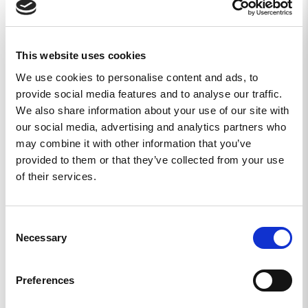
Recensioner
Frågor
This website uses cookies
We use cookies to personalise content and ads, to
Michael W.
provide social media features and to analyse our traffic.
SE
We also share information about your use of our site with
GRYM KVALITET!
our social media, advertising and analytics partners who
Sitter som en smäck!
may combine it with other information that you’ve
provided to them or that they’ve collected from your use
I22 Piké Olivgrön Gul - L
of their services.
Dela
Consent
Necessary
Selection
Fredrik G.
SE
Preferences
MER BRUN ÄN GRÖN
Annars helt OK.