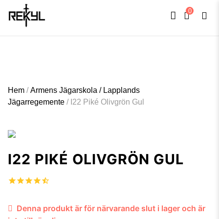
0
FULLT TRYCK I LEDNINGAR- MEDFÖR LÄNGRE LEVERANSTID - FRI FRAKT
×
ÖVER 800kr.
Hem
/
Armens Jägarskola / Lapplands
Jägarregemente
/
I22 Piké Olivgrön Gul
I22 PIKÉ OLIVGRÖN GUL
Denna produkt är för närvarande slut i lager och är