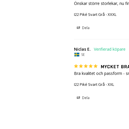
Önskar större storlekar, nu fi
I22 Piké Svart Grå - XXXL
Dela
Niclas E.
SE
MYCKET BR
Bra kvalitet och passform - s
I22 Piké Svart Grå - XXL
Dela