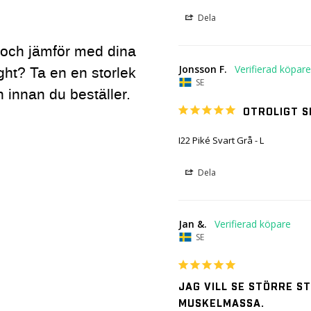
Dela
an och jämför med dina
Jonsson F.
ght? Ta en en storlek
SE
 innan du beställer.
OTROLIGT S
I22 Piké Svart Grå - L
Dela
Jan &.
SE
JAG VILL SE STÖRRE S
MUSKELMASSA.