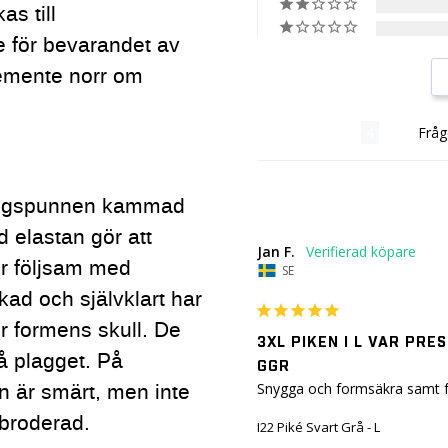
s till
 för bevarandet av
egemente norr om
Recensioner
Fråg
ringspunnen kammad
 elastan gör att
Jan F.
er följsam med
SE
kad och självklart har
ör formens skull. De
3XL PIKEN I L VAR PRE
å plagget. På
GGR
n är smärt, men inte
Snygga och formsäkra samt fä
 broderad.
I22 Piké Svart Grå - L