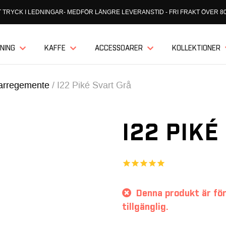
 TRYCK I LEDNINGAR- MEDFÖR LÄNGRE LEVERANSTID - FRI FRAKT ÖVER 80
NING
KAFFE
ACCESSOARER
KOLLEKTIONER
garregemente
/
I22 Piké Svart Grå
I22 PIKÉ
Denna produkt är för
tillgänglig.