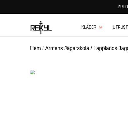
FULLT
KLÄDER
UTRUST
Hem
/
Armens Jägarskola / Lapplands Jä