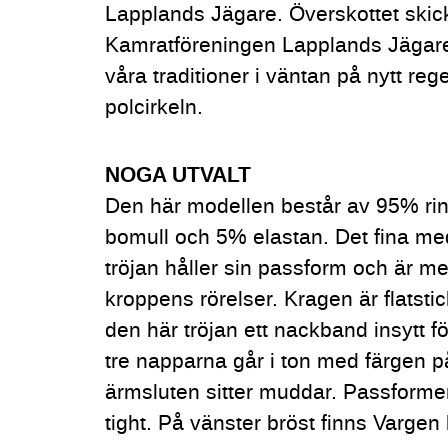
Lapplands Jägare. Överskottet skicka
Kamratföreningen Lapplands Jägare
våra traditioner i väntan på nytt r
polcirkeln.
NOGA UTVALT
Den här modellen består av 95% 
bomull och 5% elastan. Det fina med
tröjan håller sin passform och är m
kroppens rörelser. Kragen är flatstic
den här tröjan ett nackband insytt f
tre napparna går i ton med färgen p
ärmsluten sitter muddar. Passforme
tight. På vänster bröst finns Vargen