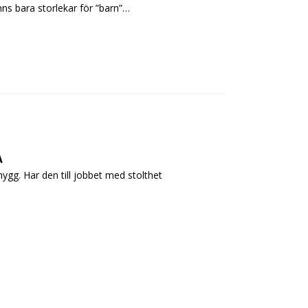
nns bara storlekar för ”barn”…
A
nygg. Har den till jobbet med stolthet