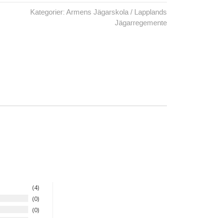
Kategorier:
Armens Jägarskola / Lapplands
Jägarregemente
4
0
0