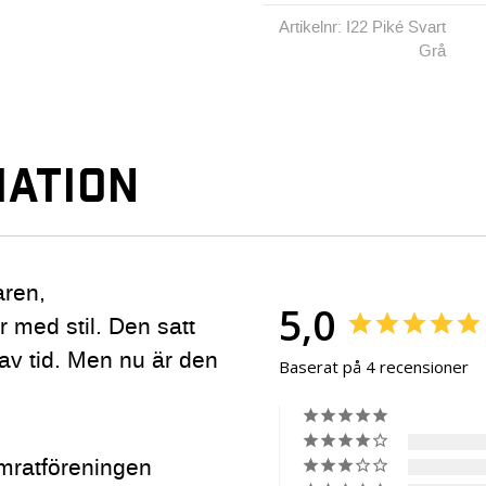
Artikelnr: I22 Piké Svart
Grå
ATION
aren,
5,0
 med stil. Den satt
 av tid. Men nu är den
Baserat på 4 recensioner
amratföreningen