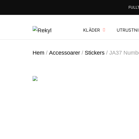
FULLT
KLÄDER
UTRUSTN
Hem
/
Accessoarer
/
Stickers
/
JA37 Number