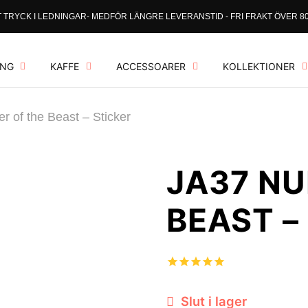
 TRYCK I LEDNINGAR- MEDFÖR LÄNGRE LEVERANSTID - FRI FRAKT ÖVER 80
ING
KAFFE
ACCESSOARER
KOLLEKTIONER
 of the Beast – Sticker
JA37 NU
BEAST –
Slut i lager