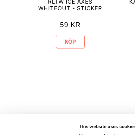
RLTW ICE AXES
K
WHITEOUT - STICKER
59
KR
KÖP
This website uses cookie