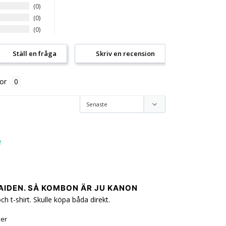
0
0
0
Ställ en fråga
Skriv en recension
or
AIDEN. SÅ KOMBON ÄR JU KANON
h t-shirt. Skulle köpa båda direkt.
ker