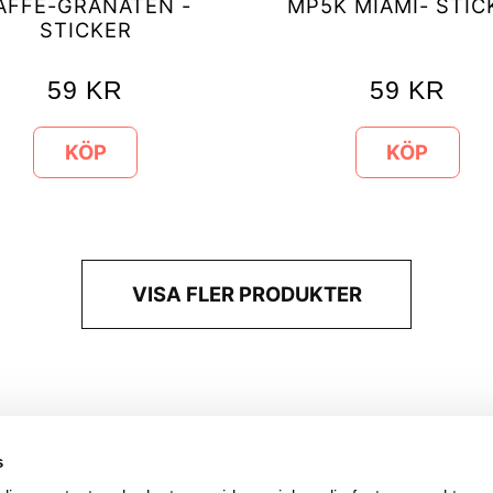
AFFE-GRANATEN -
MP5K MIAMI- STIC
STICKER
59
KR
59
KR
KÖP
KÖP
VISA FLER PRODUKTER
s