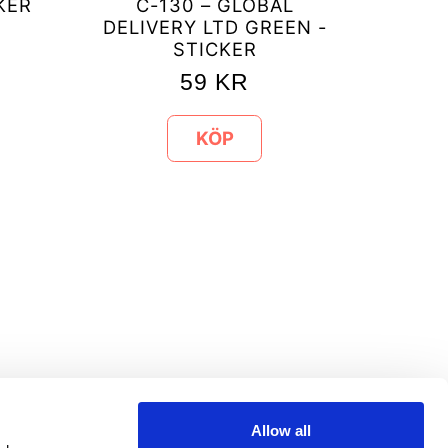
KER
C-130 – GLOBAL
DELIVERY LTD GREEN -
STICKER
59
KR
KÖP
Allow all