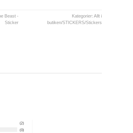
he Beast -
Kategorier:
Allt i
Sticker
butiken
/
STICKERS
/
Stickers
2
0