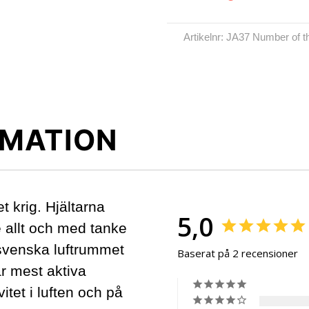
Artikelnr: JA37 Number of t
MATION
t krig. Hjältarna
5,0
allt och med tanke
 svenska luftrummet
Baserat på 2 recensioner
år mest aktiva
vitet i luften och på