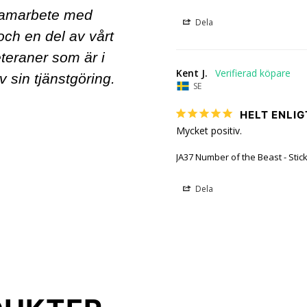
 samarbete med
Dela
ch en del av vårt
veteraner som är i
Kent J.
v sin tjänstgöring.
SE
HELT ENLI
Mycket positiv.
JA37 Number of the Beast - Stic
Dela