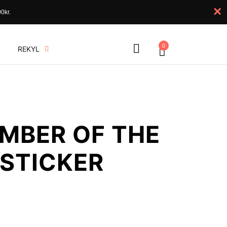
×
0kr.
0
REKYL
MBER OF THE
 STICKER