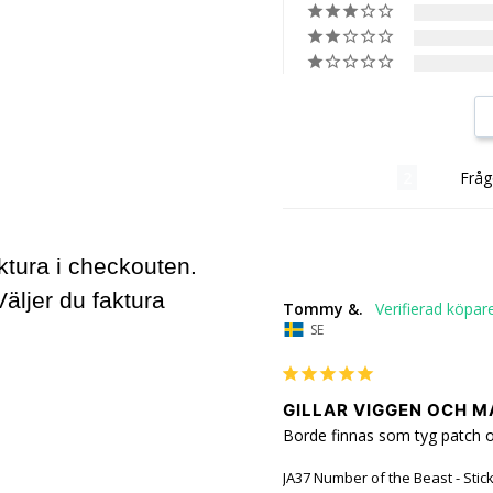
Recensioner
Fråg
ktura i checkouten.
Väljer du faktura
Tommy &.
SE
GILLAR VIGGEN OCH M
Borde finnas som tyg patch oc
JA37 Number of the Beast - Stic