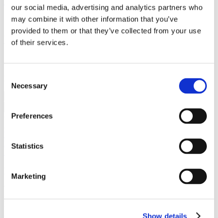
Hem
/
Kaffe
/
Kaffe-Kläder
/
Kaffegranaten – Black Tee
our social media, advertising and analytics partners who
may combine it with other information that you’ve
provided to them or that they’ve collected from your use
Kaffegranaten – Black Tee
of their services.
Välj storlek
Välj storlek
Rensa
Consent
Fr.
359
kr
Necessary
Selection
Kaffegranaten
-
Lägg till i varukorg
Black
Preferences
Tee
Artikelnr: Kaffegranaten - Black Tee
Kategorier:
Allt i
mängd
butiken
/
KAFFE OCH TILLBEHÖR
/
Kaffe-
Kläder
/
Kaffetillbehör
/
Kläder
/
rekylkaffe
/
T-shirt Unisex
/
T-
Statistics
SHIRTS
/
Trycks
Produktinformation
Marketing
Inled varje morgon med kraft. Dra ringen och låt mörkrostat kaffe
fylla dig med övernaturliga krafter. Brottas med björnar. Spring
Show details
snabbare än grannens elbil. Led dagen till seger.