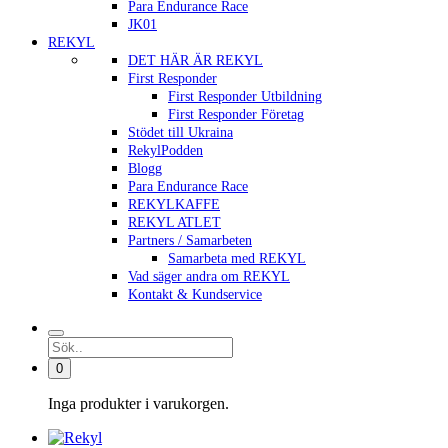
Para Endurance Race
JK01
REKYL
DET HÄR ÄR REKYL
First Responder
First Responder Utbildning
First Responder Företag
Stödet till Ukraina
RekylPodden
Blogg
Para Endurance Race
REKYLKAFFE
REKYL ATLET
Partners / Samarbeten
Samarbeta med REKYL
Vad säger andra om REKYL
Kontakt & Kundservice
0
Inga produkter i varukorgen.