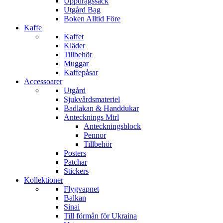
Uppdragssäck
Utgård Bag
Boken Alltid Före
Kaffe
Kaffet
Kläder
Tillbehör
Muggar
Kaffepåsar
Accessoarer
Utgård
Sjukvårdsmateriel
Badlakan & Handdukar
Antecknings Mtrl
Anteckningsblock
Pennor
Tillbehör
Posters
Patchar
Stickers
Kollektioner
Flygvapnet
Balkan
Sinai
Till förmån för Ukraina