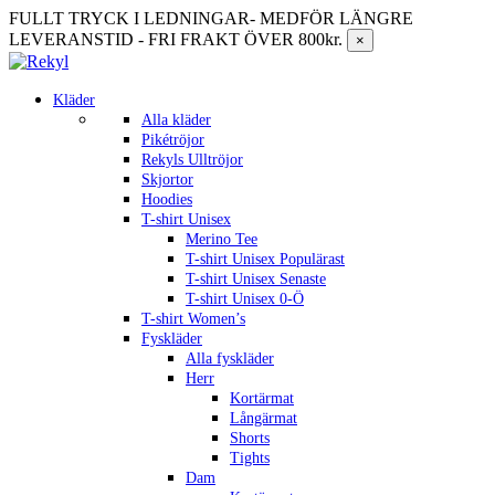
FULLT TRYCK I LEDNINGAR- MEDFÖR LÄNGRE
LEVERANSTID - FRI FRAKT ÖVER 800kr.
×
Kläder
Alla kläder
Pikétröjor
Rekyls Ulltröjor
Skjortor
Hoodies
T-shirt Unisex
Merino Tee
T-shirt Unisex Populärast
T-shirt Unisex Senaste
T-shirt Unisex 0-Ö
T-shirt Women’s
Fyskläder
Alla fyskläder
Herr
Kortärmat
Långärmat
Shorts
Tights
Dam