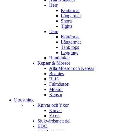
Herr
Kortärmat
Långärmat
Shorts
Tights
Dam
Kortärmat
Långärmat
Tank tops
Leggings
Handdukar
Kepsar & Mössor
Alla Mössor och Kepsar
Beanies
Buffs
Fulmössor
Mössor
Kepsar
Utrustning
Knivar och Yxor
Knivar
Yxor
Sjukvårdsmateriel
EDC