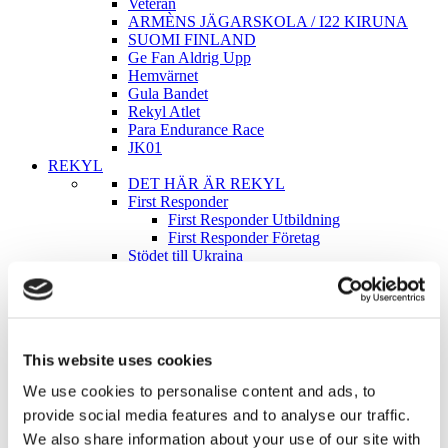
Veteran
ARMÈNS JÄGARSKOLA / I22 KIRUNA
SUOMI FINLAND
Ge Fan Aldrig Upp
Hemvärnet
Gula Bandet
Rekyl Atlet
Para Endurance Race
JK01
REKYL
DET HÄR ÄR REKYL
First Responder
First Responder Utbildning
First Responder Företag
Stödet till Ukraina
RekylPodden
Blogg
Para Endurance Race
REKYLKAFFE
REKYL ATLET
This website uses cookies
Partners / Samarbeten
Samarbeta med REKYL
We use cookies to personalise content and ads, to
Vad säger andra om REKYL
provide social media features and to analyse our traffic.
Kontakt & Kundservice
We also share information about your use of our site with