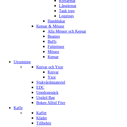
Kortärmat
Långärmat
Tank tops
Leggings
Handdukar
Kepsar & Mössor
Alla Mössor och Kepsar
Beanies
Buffs
Fulmössor
Mössor
Kepsar
Utrustning
Knivar och Yxor
Knivar
Yxor
Sjukvårdsmateriel
EDC
Uppdragssäck
Utgård Bag
Boken Alltid Före
Kaffe
Kaffet
Kläder
Tillbehör