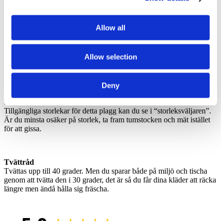
Inget skit i våra kläder
REKYLs kläder innehåller inga farliga ämnen, varken för
Allow all
människor eller naturen. Den här tischan är tillverkad av 100%
bomull och certifierad enligt OEKO-TEX® Made In Green.
Allow selection
P
rem
ium-tischa tillverkad av grymt skön bomull.
T-shirten har en ledig passform.
Vill du att tröjan ska sitta mer tight, ta en mindre storlek, måtten
finner du längre ner på sidan.
Deny
Storlekar
Tillgängliga storlekar för detta plagg kan du se i “storleksväljaren”.
Är du minsta osäker på storlek, ta fram tumstocken och mät istället
för att gissa.
Tvättråd
Tvättas upp till 40 grader. Men du sparar både på miljö och tischa
genom att tvätta den i 30 grader, det är så du får dina kläder att räcka
längre men ändå hålla sig fräscha.