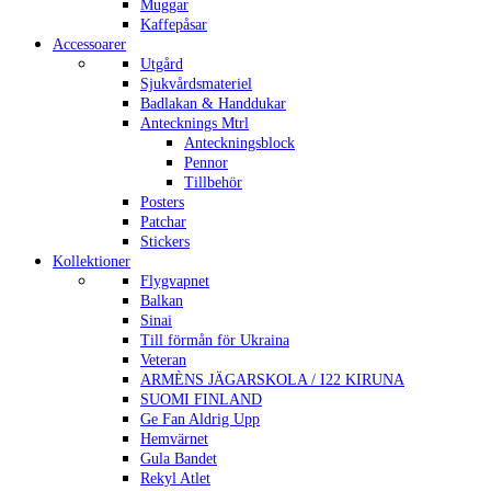
Muggar
Kaffepåsar
Accessoarer
Utgård
Sjukvårdsmateriel
Badlakan & Handdukar
Antecknings Mtrl
Anteckningsblock
Pennor
Tillbehör
Posters
Patchar
Stickers
Kollektioner
Flygvapnet
Balkan
Sinai
Till förmån för Ukraina
Veteran
ARMÈNS JÄGARSKOLA / I22 KIRUNA
SUOMI FINLAND
Ge Fan Aldrig Upp
Hemvärnet
Gula Bandet
Rekyl Atlet