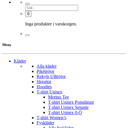
0
Inga produkter i varukorgen.
Meny
Kläder
Alla kläder
Pikétröjor
Rekyls Ulltröjor
Skjortor
Hoodies
T-shirt Unisex
Merino Tee
T-shirt Unisex Populärast
T-shirt Unisex Senaste
T-shirt Unisex 0-Ö
T-shirt Women’s
Fyskläder
Alla fyskläder