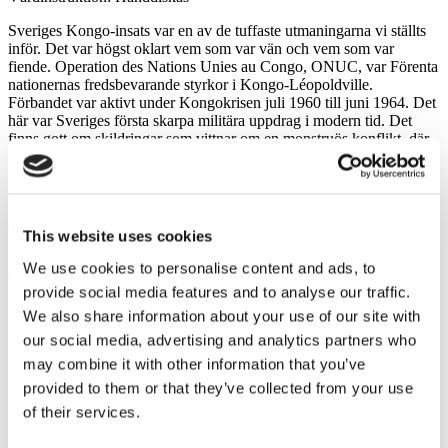
Sveriges Kongo-insats var en av de tuffaste utmaningarna vi ställts
inför. Det var högst oklart vem som var vän och vem som var
fiende. Operation des Nations Unies au Congo, ONUC, var Förenta
nationernas fredsbevarande styrkor i Kongo-Léopoldville.
Förbandet var aktivt under Kongokrisen juli 1960 till juni 1964. Det
här var Sveriges första skarpa militära uppdrag i modern tid. Det
finns gott om skildringar som vittnar om en monstruös konflikt, där
verkligheten var för svårsmält för att myndigheterna skulle berätta
vad som faktiskt hände 1960-64. Sverige tog svåra förluster med
över 40 skadade och 19 stupade soldater. Insatserna rymmer massiva
hjältemod och flera har tilldelats Vasamedaljen, till dessa hör Stig
von Bayer och Torsten Stålnacke. Den här tischan tillägnas alla
This website uses cookies
Kongo-veteraner.
We use cookies to personalise content and ads, to
Tack för din insats!
provide social media features and to analyse our traffic.
We also share information about your use of our site with
5,0
our social media, advertising and analytics partners who
Baserat på 1 recensioner
may combine it with other information that you’ve
provided to them or that they’ve collected from your use
1
of their services.
0