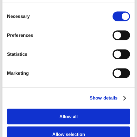
0
0
Consent
0
Necessary
Selection
Skriv en recension
Preferences
Ställ en fråga
Statistics
Recensioner
Frågor
Marketing
Loading more...
Show details
Mikael A.
SE
Allow all
Stilig
Bra kvalitet. Perfekt present till någon som vart med.
Allow selection
Kaffemugg - Congo Ribbon