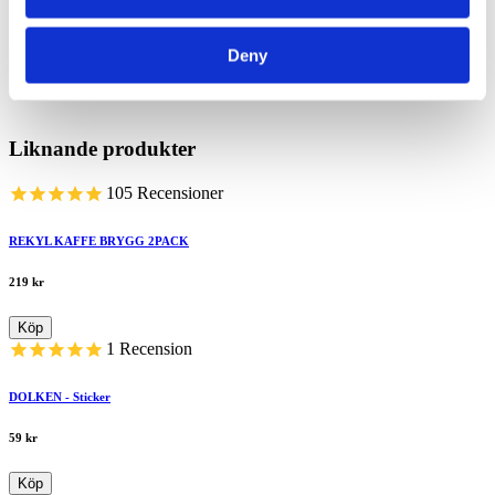
Dela
Deny
Liknande produkter
105
Recensioner
REKYL KAFFE BRYGG 2PACK
219
kr
Köp
1
Recension
DOLKEN - Sticker
59
kr
Köp