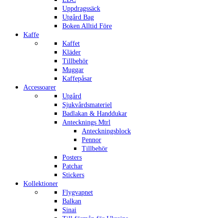
Uppdragssäck
Utgård Bag
Boken Alltid Före
Kaffe
Kaffet
Kläder
Tillbehör
Muggar
Kaffepåsar
Accessoarer
Utgård
Sjukvårdsmateriel
Badlakan & Handdukar
Antecknings Mtrl
Anteckningsblock
Pennor
Tillbehör
Posters
Patchar
Stickers
Kollektioner
Flygvapnet
Balkan
Sinai