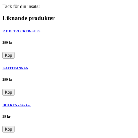
Tack för din insats!
Liknande produkter
R.E.D. TRUCKER-KEPS
299
kr
Köp
KAFFEPANNAN
299
kr
Köp
DOLKEN - Sticker
59
kr
Köp