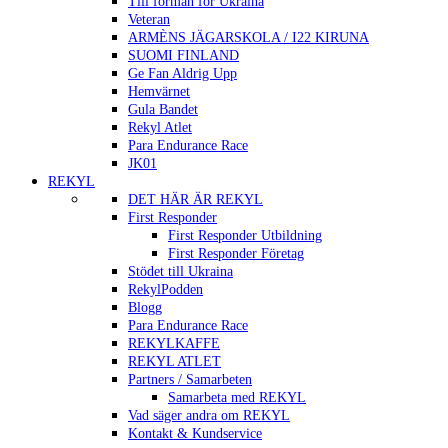
Till förmån för Ukraina
Veteran
ARMÈNS JÄGARSKOLA / I22 KIRUNA
SUOMI FINLAND
Ge Fan Aldrig Upp
Hemvärnet
Gula Bandet
Rekyl Atlet
Para Endurance Race
JK01
REKYL
DET HÄR ÄR REKYL
First Responder
First Responder Utbildning
First Responder Företag
Stödet till Ukraina
RekylPodden
Blogg
Para Endurance Race
REKYLKAFFE
REKYL ATLET
Partners / Samarbeten
Samarbeta med REKYL
Vad säger andra om REKYL
Kontakt & Kundservice