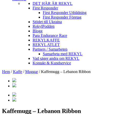
DET HÄR ÄR REKYL
First Responder
First Responder Utbildning
First Responder Företag
Stödet till Ukraina
RekylPodden
Blogg
Para Endurance Race
REKYLKAFFE
REKYL ATLET
Partners / Samarbeten
Samarbeta med REKYL
Vad säger andra om REKYL
Kontakt & Kundservice
Hem
/
Kaffe
/
Muggar
/
Kaffemugg – Lebanon Ribbon
Kaffemugg – Lebanon Ribbon