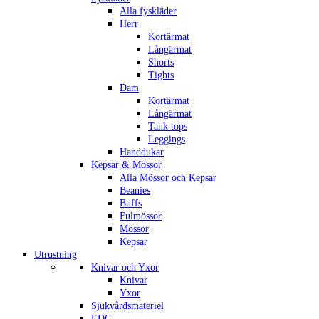
Alla fyskläder
Herr
Kortärmat
Långärmat
Shorts
Tights
Dam
Kortärmat
Långärmat
Tank tops
Leggings
Handdukar
Kepsar & Mössor
Alla Mössor och Kepsar
Beanies
Buffs
Fulmössor
Mössor
Kepsar
Utrustning
Knivar och Yxor
Knivar
Yxor
Sjukvårdsmateriel
EDC