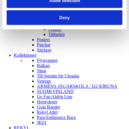
Allow selection
Utgård
Sjukvårdsmateriel
Badlakan & Handdukar
Deny
Antecknings Mtrl
Anteckningsblock
Pennor
Tillbehör
Posters
Patchar
Stickers
Kollektioner
Flygvapnet
Balkan
Sinai
Till förmån för Ukraina
Veteran
ARMÈNS JÄGARSKOLA / I22 KIRUNA
SUOMI FINLAND
Ge Fan Aldrig Upp
Hemvärnet
Gula Bandet
Rekyl Atlet
Para Endurance Race
JK01
REKYL