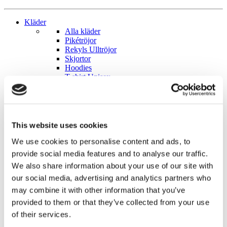
Kläder
Alla kläder
Pikétröjor
Rekyls Ulltröjor
Skjortor
Hoodies
T-shirt Unisex
Merino Tee
T-shirt Unisex Populärast
T-shirt Unisex Senaste
T-shirt Unisex 0-Ö
T-shirt Women’s
This website uses cookies
Fyskläder
Alla fyskläder
We use cookies to personalise content and ads, to
Herr
provide social media features and to analyse our traffic.
Kortärmat
We also share information about your use of our site with
Långärmat
Shorts
our social media, advertising and analytics partners who
Tights
may combine it with other information that you’ve
Dam
provided to them or that they’ve collected from your use
Kortärmat
Långärmat
of their services.
Tank tops