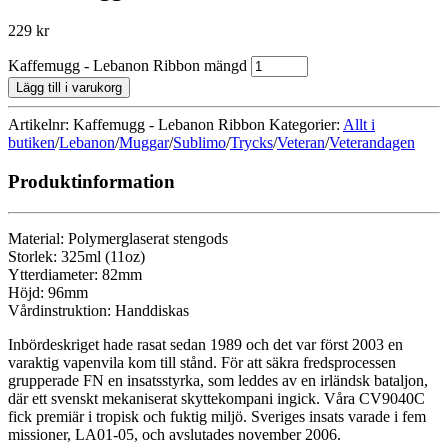
229
kr
Kaffemugg - Lebanon Ribbon mängd
Lägg till i varukorg
Artikelnr: Kaffemugg - Lebanon Ribbon
Kategorier:
Allt i
butiken
/
Lebanon
/
Muggar
/
Sublimo
/
Trycks
/
Veteran
/
Veterandagen
Produktinformation
Material: Polymerglaserat stengods
Storlek: 325ml (11oz)
Ytterdiameter: 82mm
Höjd: 96mm
Vårdinstruktion: Handdiskas
Inbördeskriget hade rasat sedan 1989 och det var först 2003 en
varaktig vapenvila kom till stånd. För att säkra fredsprocessen
grupperade FN en insatsstyrka, som leddes av en irländsk bataljon,
där ett svenskt mekaniserat skyttekompani ingick. Våra CV9040C
fick premiär i tropisk och fuktig miljö. Sveriges insats varade i fem
missioner, LA01-05, och avslutades november 2006.