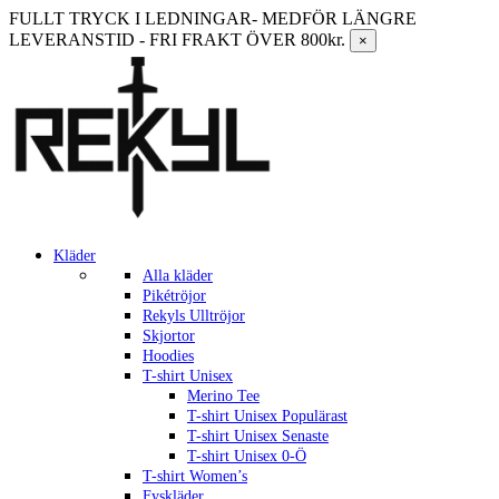
FULLT TRYCK I LEDNINGAR- MEDFÖR LÄNGRE
LEVERANSTID - FRI FRAKT ÖVER 800kr.
×
Kläder
Alla kläder
Pikétröjor
Rekyls Ulltröjor
Skjortor
Hoodies
T-shirt Unisex
Merino Tee
T-shirt Unisex Populärast
T-shirt Unisex Senaste
T-shirt Unisex 0-Ö
T-shirt Women’s
Fyskläder