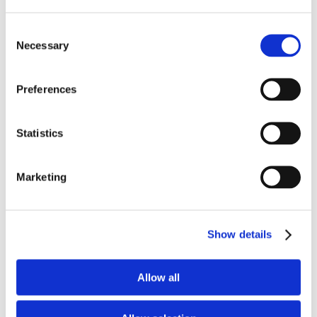
Leggings
Handdukar
Consent
Kepsar & Mössor
Necessary
Alla Mössor och Kepsar
Selection
Beanies
Buffs
Fulmössor
Preferences
Mössor
Kepsar
Utrustning
Statistics
Knivar och Yxor
Knivar
Yxor
Sjukvårdsmateriel
Marketing
EDC
Uppdragssäck
Utgård Bag
Boken Alltid Före
Show details
Kaffe
Kaffet
Kläder
Tillbehör
Allow all
Muggar
Kaffepåsar
Accessoarer