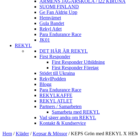
ARMÈNS JÄGARSKOLA / I22 KIRUNA
SUOMI FINLAND
Ge Fan Aldrig Upp
Hemvärnet
Gula Bandet
Rekyl Atlet
Para Endurance Race
JK01
REKYL
DET HÄR ÄR REKYL
First Responder
First Responder Utbildning
First Responder Företag
Stödet till Ukraina
RekylPodden
Blogg
Para Endurance Race
REKYLKAFFE
REKYL ATLET
Partners / Samarbeten
Samarbeta med REKYL
Vad säger andra om REKYL
Kontakt & Kundservice
Hem
/
Kläder
/
Kepsar & Mössor
/
KEPS Grön med REKYL X HEMV