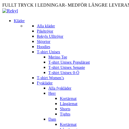
FULLT TRYCK I LEDNINGAR- MEDFÖR LÄNGRE LEVERANST
Kläder
Alla kläder
Pikétröjor
Rekyls Ulltröjor
Skjortor
Hoodies
T-shirt Unisex
Merino Tee
T-shirt Unisex Populärast
T-shirt Unisex Senaste
T-shirt Unisex 0-Ö
T-shirt Women’s
Fyskläder
Alla fyskläder
Herr
Kortärmat
Långärmat
Shorts
Tights
Dam
Kortärmat