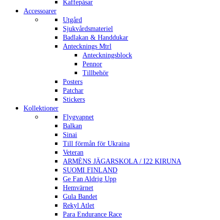
Kaffepåsar
Accessoarer
Utgård
Sjukvårdsmateriel
Badlakan & Handdukar
Antecknings Mtrl
Anteckningsblock
Pennor
Tillbehör
Posters
Patchar
Stickers
Kollektioner
Flygvapnet
Balkan
Sinai
Till förmån för Ukraina
Veteran
ARMÈNS JÄGARSKOLA / I22 KIRUNA
SUOMI FINLAND
Ge Fan Aldrig Upp
Hemvärnet
Gula Bandet
Rekyl Atlet
Para Endurance Race