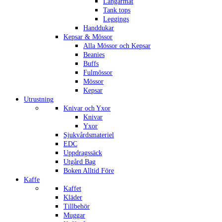
Långärmat
Tank tops
Leggings
Handdukar
Kepsar & Mössor
Alla Mössor och Kepsar
Beanies
Buffs
Fulmössor
Mössor
Kepsar
Utrustning
Knivar och Yxor
Knivar
Yxor
Sjukvårdsmateriel
EDC
Uppdragssäck
Utgård Bag
Boken Alltid Före
Kaffe
Kaffet
Kläder
Tillbehör
Muggar