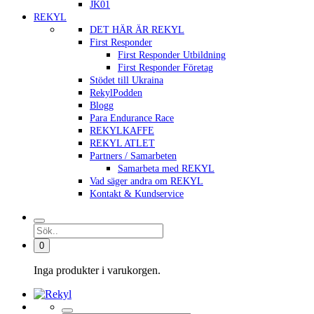
JK01
REKYL
DET HÄR ÄR REKYL
First Responder
First Responder Utbildning
First Responder Företag
Stödet till Ukraina
RekylPodden
Blogg
Para Endurance Race
REKYLKAFFE
REKYL ATLET
Partners / Samarbeten
Samarbeta med REKYL
Vad säger andra om REKYL
Kontakt & Kundservice
0
Inga produkter i varukorgen.