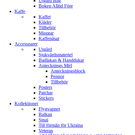
Utgård Bag
Boken Alltid Före
Kaffe
Kaffet
Kläder
Tillbehör
Muggar
Kaffepåsar
Accessoarer
Utgård
Sjukvårdsmateriel
Badlakan & Handdukar
Antecknings Mtrl
Anteckningsblock
Pennor
Tillbehör
Posters
Patchar
Stickers
Kollektioner
Flygvapnet
Balkan
Sinai
Till förmån för Ukraina
Veteran