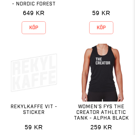
- NORDIC FOREST
649
KR
59
KR
KÖP
KÖP
REKYLKAFFE VIT -
WOMEN’S FYS THE
STICKER
CREATOR ATHLETIC
TANK - ALPHA BLACK
59
KR
259
KR