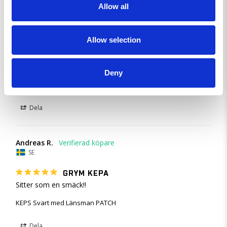
Allow all
Leif S.
SE
Allow selection
SNABBT OCH ENKELT.
Bra. Motsvarade förväntningarna.
Deny
KEPS Svart med Länsman PATCH
Dela
Andreas R.
SE
GRYM KEPA
Sitter som en smäck!!
KEPS Svart med Länsman PATCH
Dela