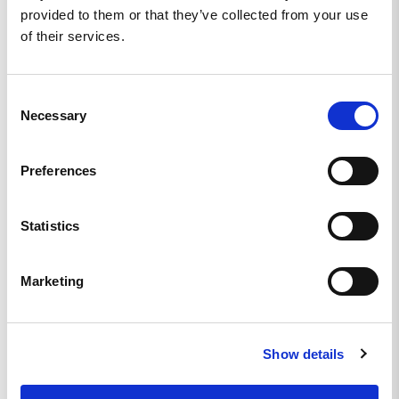
provided to them or that they’ve collected from your use
Skriv en recension
of their services.
Ställ en fråga
Consent
Recensioner
Frågor
Necessary
Selection
Preferences
Magnus L.
Statistics
SE
OUTSTANDING
Marketing
Snyggaste kepsen, grymt att man kan byta patch. Varje dag 
om man vill :)
KEPS Svart med Länsman PATCH
Show details
Dela