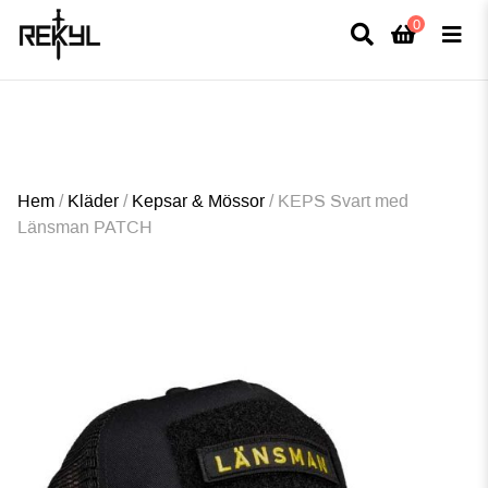
0
×
FULLT TRYCK I LEDNINGAR- MEDFÖR LÄNGRE LEVERANSTID - FRI FRAKT
ÖVER 800kr.
Hem
/
Kläder
/
Kepsar & Mössor
/
KEPS Svart med
Länsman PATCH