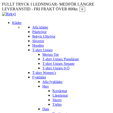
FULLT TRYCK I LEDNINGAR- MEDFÖR LÄNGRE
LEVERANSTID - FRI FRAKT ÖVER 800kr.
×
Kläder
Alla kläder
Pikétröjor
Rekyls Ulltröjor
Skjortor
Hoodies
T-shirt Unisex
Merino Tee
T-shirt Unisex Populärast
T-shirt Unisex Senaste
T-shirt Unisex 0-Ö
T-shirt Women’s
Fyskläder
Alla fyskläder
Herr
Kortärmat
Långärmat
Shorts
Tights
Dam