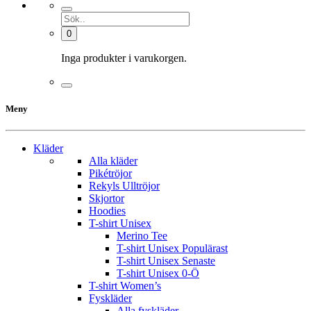
0
Inga produkter i varukorgen.
Meny
Kläder
Alla kläder
Pikétröjor
Rekyls Ulltröjor
Skjortor
Hoodies
T-shirt Unisex
Merino Tee
T-shirt Unisex Populärast
T-shirt Unisex Senaste
T-shirt Unisex 0-Ö
T-shirt Women’s
Fyskläder
Alla fyskläder