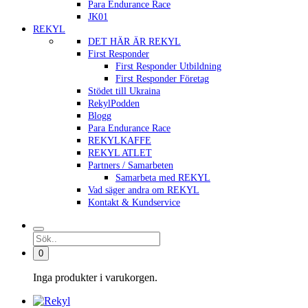
Para Endurance Race
JK01
REKYL
DET HÄR ÄR REKYL
First Responder
First Responder Utbildning
First Responder Företag
Stödet till Ukraina
RekylPodden
Blogg
Para Endurance Race
REKYLKAFFE
REKYL ATLET
Partners / Samarbeten
Samarbeta med REKYL
Vad säger andra om REKYL
Kontakt & Kundservice
0
Inga produkter i varukorgen.