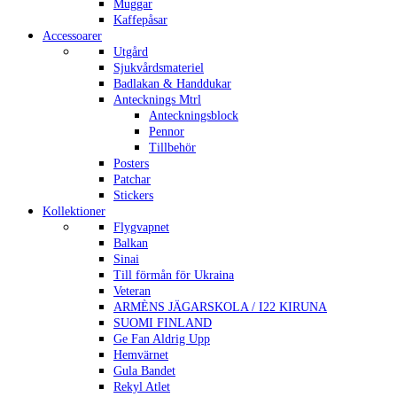
Muggar
Kaffepåsar
Accessoarer
Utgård
Sjukvårdsmateriel
Badlakan & Handdukar
Antecknings Mtrl
Anteckningsblock
Pennor
Tillbehör
Posters
Patchar
Stickers
Kollektioner
Flygvapnet
Balkan
Sinai
Till förmån för Ukraina
Veteran
ARMÈNS JÄGARSKOLA / I22 KIRUNA
SUOMI FINLAND
Ge Fan Aldrig Upp
Hemvärnet
Gula Bandet
Rekyl Atlet