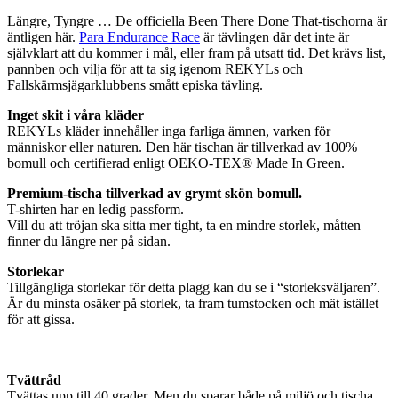
Längre, Tyngre … De officiella Been There Done That-tischorna är
äntligen här.
Para Endurance Race
är tävlingen där det inte är
självklart att du kommer i mål, eller fram på utsatt tid. Det krävs list,
pannben och vilja för att ta sig igenom REKYLs och
Fallskärmsjägarklubbens smått episka tävling.
Inget skit i våra kläder
REKYLs kläder innehåller inga farliga ämnen, varken för
människor eller naturen. Den här tischan är tillverkad av 100%
bomull och certifierad enligt OEKO-TEX® Made In Green.
P
rem
ium-tischa tillverkad av grymt skön bomull.
T-shirten har en ledig passform.
Vill du att tröjan ska sitta mer tight, ta en mindre storlek, måtten
finner du längre ner på sidan.
Storlekar
Tillgängliga storlekar för detta plagg kan du se i “storleksväljaren”.
Är du minsta osäker på storlek, ta fram tumstocken och mät istället
för att gissa.
Tvättråd
Tvättas upp till 40 grader. Men du sparar både på miljö och tischa