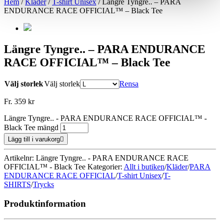
Hem
/
Kläder
/
T-shirt Unisex
/
Längre Tyngre.. – PARA
ENDURANCE RACE OFFICIAL™ – Black Tee
Längre Tyngre.. – PARA ENDURANCE
RACE OFFICIAL™ – Black Tee
Välj storlek
Välj storlek
Rensa
Fr.
359
kr
Längre Tyngre.. - PARA ENDURANCE RACE OFFICIAL™ -
Black Tee mängd
Lägg till i varukorg
Artikelnr: Längre Tyngre.. - PARA ENDURANCE RACE
OFFICIAL™ - Black Tee
Kategorier:
Allt i butiken
/
Kläder
/
PARA
ENDURANCE RACE OFFICIAL
/
T-shirt Unisex
/
T-
SHIRTS
/
Trycks
Produktinformation