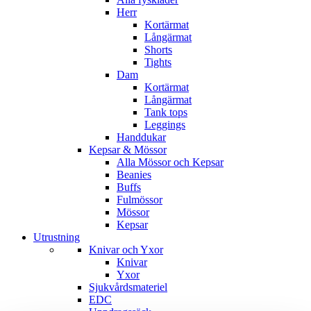
Herr
Kortärmat
Långärmat
Shorts
Tights
Dam
Kortärmat
Långärmat
Tank tops
Leggings
Handdukar
Kepsar & Mössor
Alla Mössor och Kepsar
Beanies
Buffs
Fulmössor
Mössor
Kepsar
Utrustning
Knivar och Yxor
Knivar
Yxor
Sjukvårdsmateriel
EDC