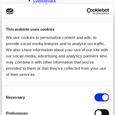
Uppdragssäck
Utgård Bag
Boken Alltid Före
Kaffe
Kaffet
Kläder
Tillbehör
This website uses cookies
Muggar
We use cookies to personalise content and ads, to
Kaffepåsar
Accessoarer
provide social media features and to analyse our traffic.
Utgård
We also share information about your use of our site with
Sjukvårdsmateriel
our social media, advertising and analytics partners who
Badlakan & Handdukar
Antecknings Mtrl
may combine it with other information that you’ve
Anteckningsblock
provided to them or that they’ve collected from your use
Pennor
of their services.
Tillbehör
Posters
Patchar
Stickers
Consent
Kollektioner
Necessary
Flygvapnet
Selection
Balkan
Sinai
Till förmån för Ukraina
Preferences