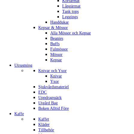
Kortärmat
Långärmat
Tank tops
Leggings
Handdukar
Kepsar & Mössor
Alla Mössor och Kepsar
Beanies
Buffs
Fulmössor
Mössor
Kepsar
Utrustning
Knivar och Yxor
Knivar
Yxor
Sjukvårdsmateriel
EDC
Uppdragssäck
Utgård Bag
Boken Alltid Före
Kaffe
Kaffet
Kläder
Tillbehör