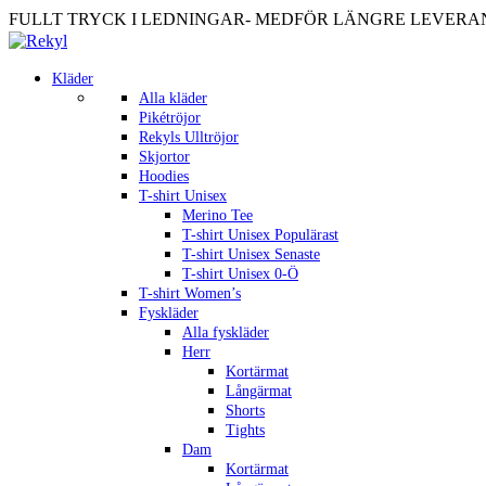
FULLT TRYCK I LEDNINGAR- MEDFÖR LÄNGRE LEVERANST
Kläder
Alla kläder
Pikétröjor
Rekyls Ulltröjor
Skjortor
Hoodies
T-shirt Unisex
Merino Tee
T-shirt Unisex Populärast
T-shirt Unisex Senaste
T-shirt Unisex 0-Ö
T-shirt Women’s
Fyskläder
Alla fyskläder
Herr
Kortärmat
Långärmat
Shorts
Tights
Dam
Kortärmat