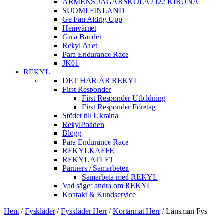
ARMÈNS JÄGARSKOLA / I22 KIRUNA
SUOMI FINLAND
Ge Fan Aldrig Upp
Hemvärnet
Gula Bandet
Rekyl Atlet
Para Endurance Race
JK01
REKYL
DET HÄR ÄR REKYL
First Responder
First Responder Utbildning
First Responder Företag
Stödet till Ukraina
RekylPodden
Blogg
Para Endurance Race
REKYLKAFFE
REKYL ATLET
Partners / Samarbeten
Samarbeta med REKYL
Vad säger andra om REKYL
Kontakt & Kundservice
Hem
/
Fyskläder
/
Fyskläder Herr
/
Kortärmat Herr
/
Länsman Fys