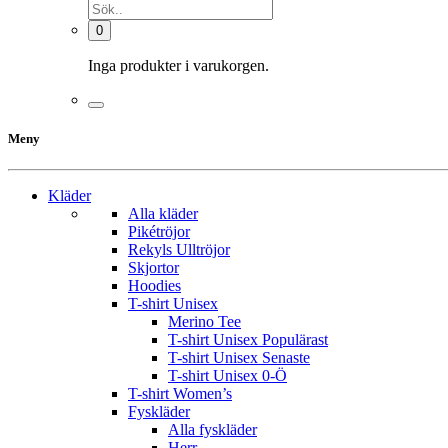
0
Inga produkter i varukorgen.
Meny
Kläder
Alla kläder
Pikétröjor
Rekyls Ulltröjor
Skjortor
Hoodies
T-shirt Unisex
Merino Tee
T-shirt Unisex Populärast
T-shirt Unisex Senaste
T-shirt Unisex 0-Ö
T-shirt Women’s
Fyskläder
Alla fyskläder
Herr