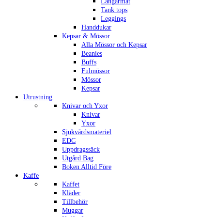
Långärmat
Tank tops
Leggings
Handdukar
Kepsar & Mössor
Alla Mössor och Kepsar
Beanies
Buffs
Fulmössor
Mössor
Kepsar
Utrustning
Knivar och Yxor
Knivar
Yxor
Sjukvårdsmateriel
EDC
Uppdragssäck
Utgård Bag
Boken Alltid Före
Kaffe
Kaffet
Kläder
Tillbehör
Muggar