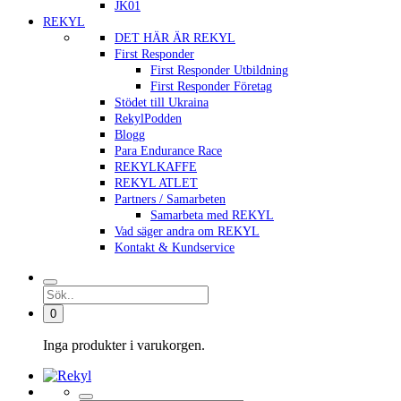
JK01
REKYL
DET HÄR ÄR REKYL
First Responder
First Responder Utbildning
First Responder Företag
Stödet till Ukraina
RekylPodden
Blogg
Para Endurance Race
REKYLKAFFE
REKYL ATLET
Partners / Samarbeten
Samarbeta med REKYL
Vad säger andra om REKYL
Kontakt & Kundservice
0
Inga produkter i varukorgen.