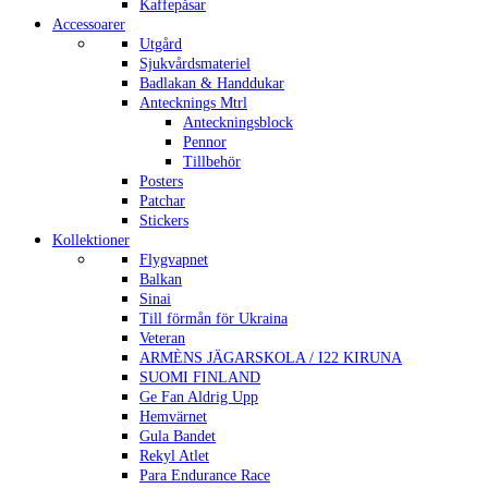
Kaffepåsar
Accessoarer
Utgård
Sjukvårdsmateriel
Badlakan & Handdukar
Antecknings Mtrl
Anteckningsblock
Pennor
Tillbehör
Posters
Patchar
Stickers
Kollektioner
Flygvapnet
Balkan
Sinai
Till förmån för Ukraina
Veteran
ARMÈNS JÄGARSKOLA / I22 KIRUNA
SUOMI FINLAND
Ge Fan Aldrig Upp
Hemvärnet
Gula Bandet
Rekyl Atlet
Para Endurance Race