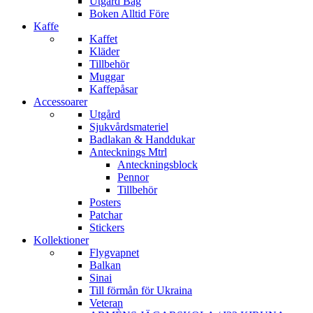
Utgård Bag
Boken Alltid Före
Kaffe
Kaffet
Kläder
Tillbehör
Muggar
Kaffepåsar
Accessoarer
Utgård
Sjukvårdsmateriel
Badlakan & Handdukar
Antecknings Mtrl
Anteckningsblock
Pennor
Tillbehör
Posters
Patchar
Stickers
Kollektioner
Flygvapnet
Balkan
Sinai
Till förmån för Ukraina
Veteran