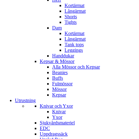
Kortärmat
Långärmat
Shorts
Tights
Dam
Kortärmat
Långärmat
Tank tops
Leggings
Handdukar
Kepsar & Mössor
Alla Mössor och Kepsar
Beanies
Buffs
Fulmössor
Mössor
Kepsar
Utrustning
Knivar och Yxor
Knivar
Yxor
Sjukvårdsmateriel
EDC
Uppdragssäck