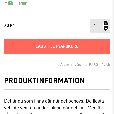
I lager
Länsman
Rekyl-
79
kr
Grå -
Patch
mängd
LÄGG TILL I VARUKORG
Artikelnr: Länsman FÄRG - Patch
PRODUKTINFORMATION
Det är du som finns där när det behövs. De flesta
vet inte vem du är, för ibland går det fort. Men för