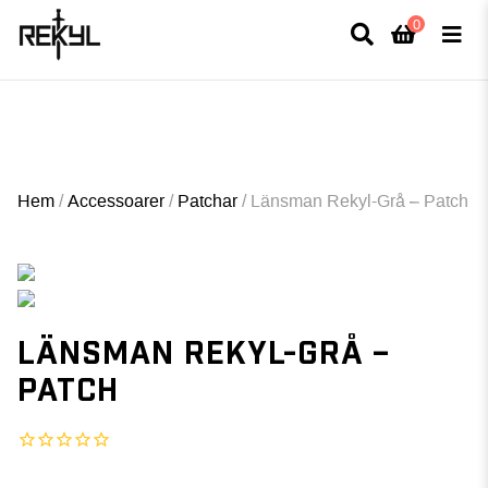
0
×
FULLT TRYCK I LEDNINGAR- MEDFÖR LÄNGRE LEVERANSTID - FRI FRAKT
ÖVER 800kr.
Hem
/
Accessoarer
/
Patchar
/
Länsman Rekyl-Grå – Patch
LÄNSMAN REKYL-GRÅ –
PATCH