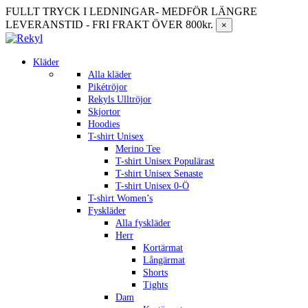
FULLT TRYCK I LEDNINGAR- MEDFÖR LÄNGRE
LEVERANSTID - FRI FRAKT ÖVER 800kr.
×
Kläder
Alla kläder
Pikétröjor
Rekyls Ulltröjor
Skjortor
Hoodies
T-shirt Unisex
Merino Tee
T-shirt Unisex Populärast
T-shirt Unisex Senaste
T-shirt Unisex 0-Ö
T-shirt Women’s
Fyskläder
Alla fyskläder
Herr
Kortärmat
Långärmat
Shorts
Tights
Dam