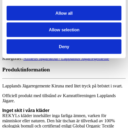
Hem
/
Armens Jägarskola / Lapplands Jägarregemente
/
Lapplands
Jägarregemente Kiruna
Allow all
Lapplands Jägarregemente Kiruna
Allow selection
Denna produkt är för närvarande slut i lager och är inte tillgänglig.
Deny
Artikelnr: Lapplands Jägarregemente Kiruna litet tryck Grön Svart
Kategorier:
Armens Jägarskola / Lapplands Jägarregemente
Produktinformation
Lapplands Jägarregemente Kiruna med litet tryck på bröstet i svart.
Officiell produkt med tillstånd av Kamratföreningen Lapplands
Jägare.
Inget skit i våra kläder
REKYLs kläder innehåller inga farliga ämnen, varken för
människor eller naturen. Den här tischan är tillverkad av 100%
ekologisk bomull och certifierad enligt Global Organic Textile