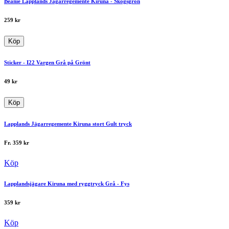
Beanie Lapplands Jägarregemente Kiruna - Skogsgrön
259
kr
Köp
Sticker - I22 Vargen Grå på Grönt
49
kr
Köp
Lapplands Jägarregemente Kiruna stort Gult tryck
Fr.
359
kr
Köp
Lapplandsjägare Kiruna med ryggtryck Grå - Fys
359
kr
Köp