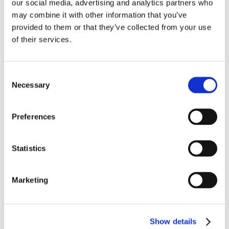
Veteran
our social media, advertising and analytics partners who
ARMÈNS JÄGARSKOLA / I22 KIRUNA
may combine it with other information that you’ve
SUOMI FINLAND
provided to them or that they’ve collected from your use
Ge Fan Aldrig Upp
Hemvärnet
of their services.
Gula Bandet
Rekyl Atlet
Para Endurance Race
Consent
JK01
Necessary
REKYL
Selection
DET HÄR ÄR REKYL
First Responder
First Responder Utbildning
Preferences
First Responder Företag
Stödet till Ukraina
RekylPodden
Statistics
Blogg
Para Endurance Race
REKYLKAFFE
REKYL ATLET
Marketing
Partners / Samarbeten
Samarbeta med REKYL
Vad säger andra om REKYL
Kontakt & Kundservice
Show details