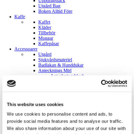
Uppdragssäck
Utgård Bag
Boken Alltid Före
Kaffe
Kaffet
Kläder
Tillbehör
Muggar
Kaffepåsar
Accessoarer
Utgård
Sjukvårdsmateriel
Badlakan & Handdukar
Antecknings Mtrl
Anteckningsblock
Pennor
Tillbehör
Posters
Patchar
Stickers
This website uses cookies
Kollektioner
Flygvapnet
We use cookies to personalise content and ads, to
Balkan
provide social media features and to analyse our traffic.
Sinai
We also share information about your use of our site with
Till förmån för Ukraina