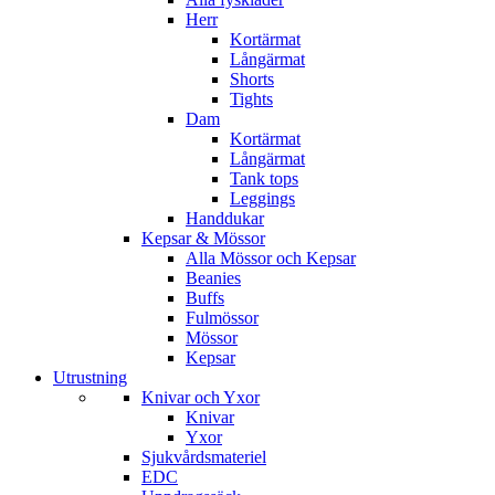
Herr
Kortärmat
Långärmat
Shorts
Tights
Dam
Kortärmat
Långärmat
Tank tops
Leggings
Handdukar
Kepsar & Mössor
Alla Mössor och Kepsar
Beanies
Buffs
Fulmössor
Mössor
Kepsar
Utrustning
Knivar och Yxor
Knivar
Yxor
Sjukvårdsmateriel
EDC