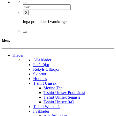
0
Inga produkter i varukorgen.
Meny
Kläder
Alla kläder
Pikétröjor
Rekyls Ulltröjor
Skjortor
Hoodies
T-shirt Unisex
Merino Tee
T-shirt Unisex Populärast
T-shirt Unisex Senaste
T-shirt Unisex 0-Ö
T-shirt Women’s
Fyskläder
Alla fyskläder