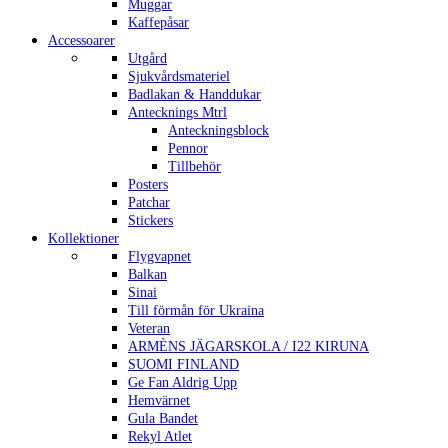
Muggar
Kaffepåsar
Accessoarer
Utgård
Sjukvårdsmateriel
Badlakan & Handdukar
Antecknings Mtrl
Anteckningsblock
Pennor
Tillbehör
Posters
Patchar
Stickers
Kollektioner
Flygvapnet
Balkan
Sinai
Till förmån för Ukraina
Veteran
ARMÈNS JÄGARSKOLA / I22 KIRUNA
SUOMI FINLAND
Ge Fan Aldrig Upp
Hemvärnet
Gula Bandet
Rekyl Atlet