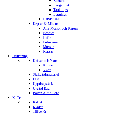
Kortärmat
Långärmat
Tank tops
Leggings
Handdukar
Kepsar & Mössor
Alla Mössor och Kepsar
Beanies
Buffs
Fulmössor
Mössor
Kepsar
Utrustning
Knivar och Yxor
Knivar
Yxor
Sjukvårdsmateriel
EDC
Uppdragssäck
Utgård Bag
Boken Alltid Före
Kaffe
Kaffet
Kläder
Tillbehör