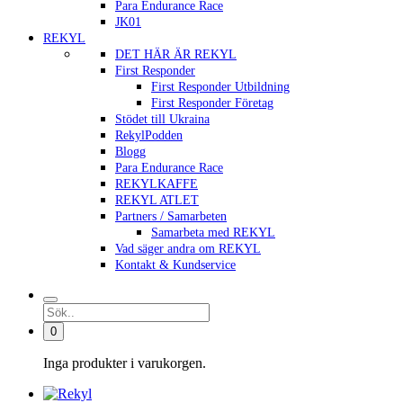
Para Endurance Race
JK01
REKYL
DET HÄR ÄR REKYL
First Responder
First Responder Utbildning
First Responder Företag
Stödet till Ukraina
RekylPodden
Blogg
Para Endurance Race
REKYLKAFFE
REKYL ATLET
Partners / Samarbeten
Samarbeta med REKYL
Vad säger andra om REKYL
Kontakt & Kundservice
0
Inga produkter i varukorgen.