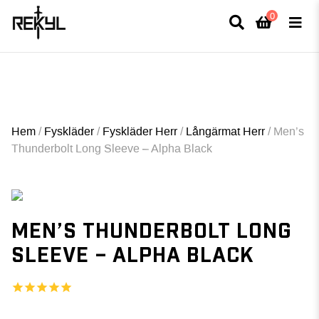
0
×
FULLT TRYCK I LEDNINGAR- MEDFÖR LÄNGRE LEVERANSTID - FRI FRAKT
ÖVER 800kr.
Hem
/
Fyskläder
/
Fyskläder Herr
/
Långärmat Herr
/
Men’s
Thunderbolt Long Sleeve – Alpha Black
MEN’S THUNDERBOLT LONG
SLEEVE – ALPHA BLACK