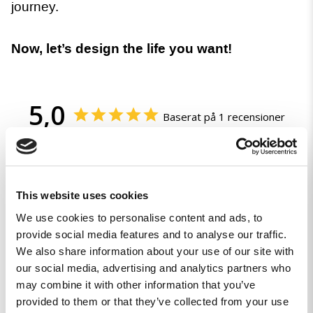
journey.
Now, let’s design the life you want!
5,0
Baserat på 1 recensioner
1
0
0
This website uses cookies
0
We use cookies to personalise content and ads, to
0
provide social media features and to analyse our traffic.
We also share information about your use of our site with
Skriv en recension
our social media, advertising and analytics partners who
may combine it with other information that you’ve
Ställ en fråga
provided to them or that they’ve collected from your use