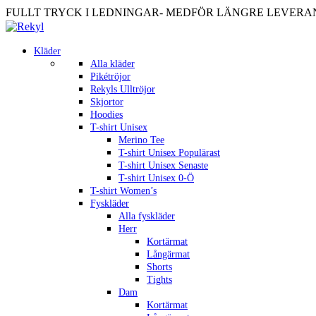
FULLT TRYCK I LEDNINGAR- MEDFÖR LÄNGRE LEVERANST
Kläder
Alla kläder
Pikétröjor
Rekyls Ulltröjor
Skjortor
Hoodies
T-shirt Unisex
Merino Tee
T-shirt Unisex Populärast
T-shirt Unisex Senaste
T-shirt Unisex 0-Ö
T-shirt Women’s
Fyskläder
Alla fyskläder
Herr
Kortärmat
Långärmat
Shorts
Tights
Dam
Kortärmat