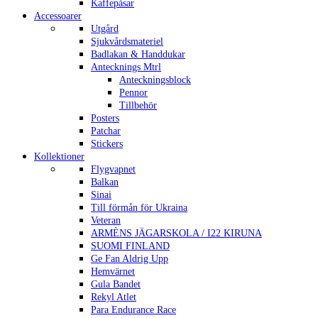
Kaffepåsar
Accessoarer
Utgård
Sjukvårdsmateriel
Badlakan & Handdukar
Antecknings Mtrl
Anteckningsblock
Pennor
Tillbehör
Posters
Patchar
Stickers
Kollektioner
Flygvapnet
Balkan
Sinai
Till förmån för Ukraina
Veteran
ARMÈNS JÄGARSKOLA / I22 KIRUNA
SUOMI FINLAND
Ge Fan Aldrig Upp
Hemvärnet
Gula Bandet
Rekyl Atlet
Para Endurance Race