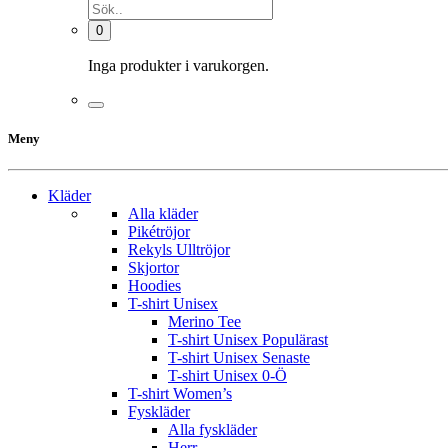
0
Inga produkter i varukorgen.
Meny
Kläder
Alla kläder
Pikétröjor
Rekyls Ulltröjor
Skjortor
Hoodies
T-shirt Unisex
Merino Tee
T-shirt Unisex Populärast
T-shirt Unisex Senaste
T-shirt Unisex 0-Ö
T-shirt Women’s
Fyskläder
Alla fyskläder
Herr