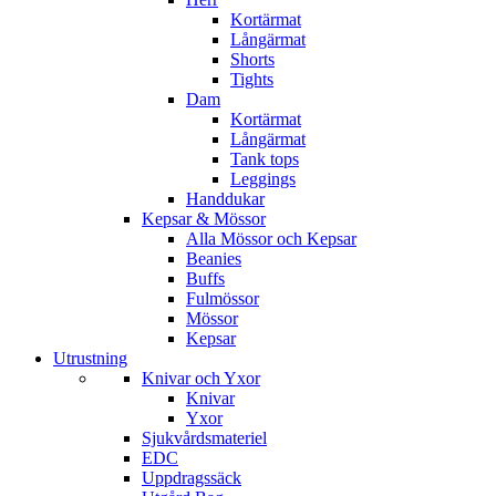
Kortärmat
Långärmat
Shorts
Tights
Dam
Kortärmat
Långärmat
Tank tops
Leggings
Handdukar
Kepsar & Mössor
Alla Mössor och Kepsar
Beanies
Buffs
Fulmössor
Mössor
Kepsar
Utrustning
Knivar och Yxor
Knivar
Yxor
Sjukvårdsmateriel
EDC
Uppdragssäck