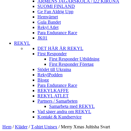
ARMÈNS JÄGARSKOLA / I22 KIRUNA
SUOMI FINLAND
Ge Fan Aldrig Upp
Hemvärnet
Gula Bandet
Rekyl Atlet
Para Endurance Race
JK01
REKYL
DET HÄR ÄR REKYL
First Responder
First Responder Utbildning
First Responder Företag
Stödet till Ukraina
RekylPodden
Blogg
Para Endurance Race
REKYLKAFFE
REKYL ATLET
Partners / Samarbeten
Samarbeta med REKYL
Vad säger andra om REKYL
Kontakt & Kundservice
Hem
/
Kläder
/
T-shirt Unisex
/
Merry Xmas Jultisha Svart