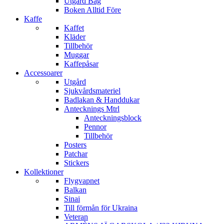
Utgård Bag
Boken Alltid Före
Kaffe
Kaffet
Kläder
Tillbehör
Muggar
Kaffepåsar
Accessoarer
Utgård
Sjukvårdsmateriel
Badlakan & Handdukar
Antecknings Mtrl
Anteckningsblock
Pennor
Tillbehör
Posters
Patchar
Stickers
Kollektioner
Flygvapnet
Balkan
Sinai
Till förmån för Ukraina
Veteran