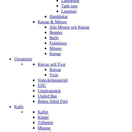
Långärmat
Tank tops
Leggings
Handdukar
Kepsar & Mössor
Alla Mössor och Kepsar
Beanies
Buffs
Fulmössor
Mössor
Kepsar
Utrustning
Knivar och Yxor
Knivar
Yxor
Sjukvårdsmateriel
EDC
Uppdragssäck
Utgård Bag
Boken Alltid Före
Kaffe
Kaffet
Kläder
Tillbehör
Muggar