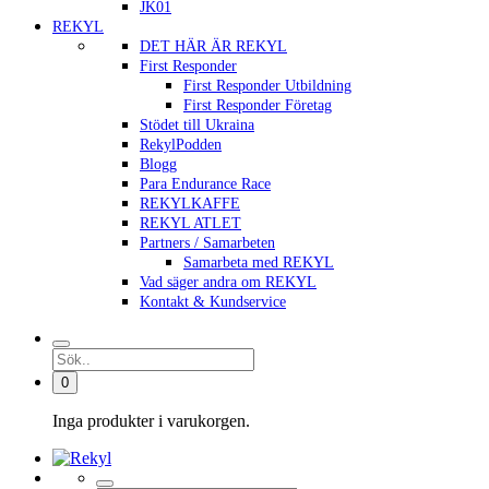
JK01
REKYL
DET HÄR ÄR REKYL
First Responder
First Responder Utbildning
First Responder Företag
Stödet till Ukraina
RekylPodden
Blogg
Para Endurance Race
REKYLKAFFE
REKYL ATLET
Partners / Samarbeten
Samarbeta med REKYL
Vad säger andra om REKYL
Kontakt & Kundservice
0
Inga produkter i varukorgen.