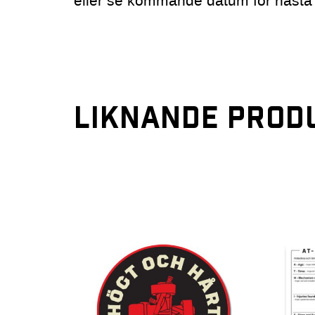
eller se kommande datum för nästa 
LIKNANDE PROD