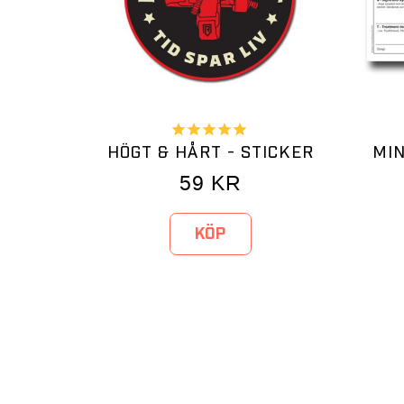
HÖGT & HÅRT - STICKER
MIN
59
KR
KÖP