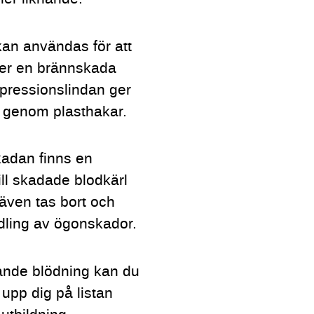
kan användas för att
ler en brännskada
mpressionslindan ger
et genom plasthakar.
kadan finns en
till skadade blodkärl
även tas bort och
ling av ögonskador.
otande blödning kan du
upp dig på listan