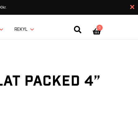
×
0kr.
0
REKYL
LAT PACKED 4”