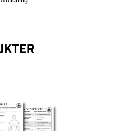
utbildning.
UKTER