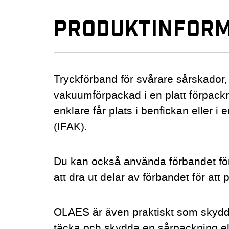
PRODUKTINFORM
Tryckförband för svårare sårskado
vakuumförpackad i en platt förpackn
enklare får plats i benfickan eller i 
(IFAK).
Du kan också använda förbandet f
att dra ut delar av förbandet för at
OLAES är även praktiskt som skydds
täcka och skydda en sårpackning el