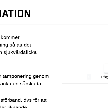
ATION
r, kommer
ing så att det
en sjukvårdsficka
ör tamponering genom
Recensioner
Fråg
t packa en sårskada.
förband, dvs för att
ler liknande.