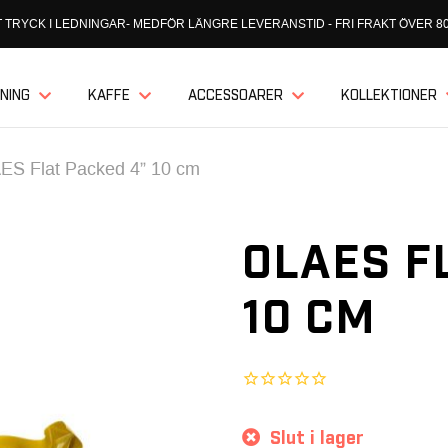
 TRYCK I LEDNINGAR- MEDFÖR LÄNGRE LEVERANSTID - FRI FRAKT ÖVER 80
NING
KAFFE
ACCESSOARER
KOLLEKTIONER
S Flat Packed 4” 10 cm
OLAES F
10 CM
Slut i lager