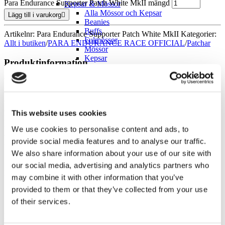
Para Endurance Supporter Patch White MkII mängd
Kepsar & Mössor
Alla Mössor och Kepsar
Lägg till i varukorg
Beanies
Buffs
Artikelnr: Para Endurance Supporter Patch White MkII
Kategorier:
Fulmössor
Allt i butiken
/
PARA ENDURANCE RACE OFFICIAL
/
Patchar
Mössor
Kepsar
Produktinformation
Med den här patchen visar du för omvärlden att du stöttar REKYL
och Fallskärmsjägarklubbens initiativ Para Endurance Race. Genom
att bära patchen synliggör du tävlingen på gator och torg. Tävlingen
This website uses cookies
har i huvudsak syftet att synliggöra en liten del av aspiranternas
utbildning till att bli Fallskärmsjägare. Ett sätt att inspirera unga
We use cookies to personalise content and ads, to
vuxna att söka sig till förbandet samtidigt som vi, på vårt sätt bidrar
provide social media features and to analyse our traffic.
till en bättre folkhälsa och ett starkare samhälle. Diameter: 6 cm.
We also share information about your use of our site with
Ny patch,
Mk II är mindre än föregångaren
för att passa på mera
our social media, advertising and analytics partners who
plagg och prylar.
may combine it with other information that you’ve
Baksidan på patchen är med den taggiga sidan (hooks), med patchen
provided to them or that they’ve collected from your use
följer även den mjuka delen (loops) i samma format som patchen.
Storlek 60mm x 60mm
of their services.
Betalning
Betalning sker med kort eller mot faktura i checkouten. Väljer du