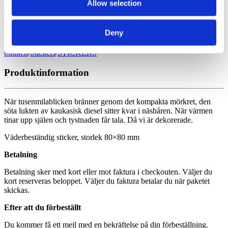
Allow selection
RANGER
TV
Lägg till i varukorg
-
Deny
Sticker
Artikelnr: RANGER TV - Sticker
Kategorier:
Allt i
mängd
butiken
/
Stickers
/
STICKERS
Produktinformation
När tusenmilablicken bränner genom det kompakta mörkret, den
söta lukten av kaukasisk diesel sitter kvar i näshåren. När värmen
tinar upp själen och tystnaden får tala.
Då vi är dekorerade.
Väderbeständig sticker, storlek 80×80 mm
Betalning
Betalning sker med kort eller mot faktura i checkouten. Väljer du
kort reserveras beloppet. Väljer du faktura betalar du när paketet
skickas.
Efter att du förbeställt
Du kommer få ett mejl med en bekräftelse på din förbeställning.