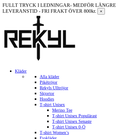
FULLT TRYCK I LEDNINGAR- MEDFÖR LÄNGRE
LEVERANSTID - FRI FRAKT ÖVER 800kr.
×
Kläder
Alla kläder
Pikétröjor
Rekyls Ulltröjor
Skjortor
Hoodies
T-shirt Unisex
Merino Tee
T-shirt Unisex Populärast
T-shirt Unisex Senaste
T-shirt Unisex 0-Ö
T-shirt Women’s
Fyskläder