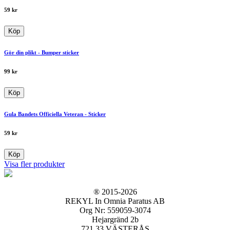
59
kr
Köp
Gör din plikt - Bumper sticker
99
kr
Köp
Gula Bandets Officiella Veteran - Sticker
59
kr
Köp
Visa fler produkter
® 2015-2026
REKYL In Omnia Paratus AB
Org Nr: 559059-3074
Hejargränd 2b
721 33 VÄSTERÅS