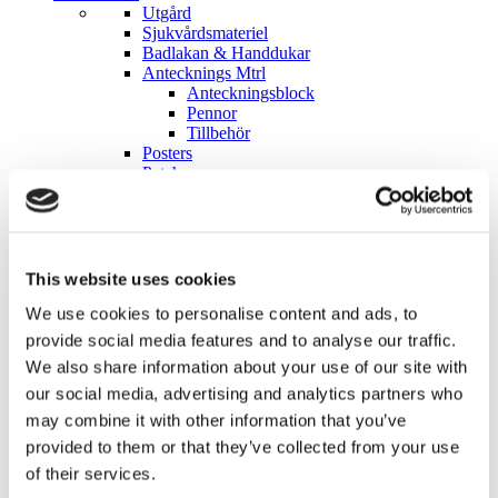
Utgård
Sjukvårdsmateriel
Badlakan & Handdukar
Antecknings Mtrl
Anteckningsblock
Pennor
Tillbehör
Posters
Patchar
Stickers
Kollektioner
Flygvapnet
Balkan
Sinai
This website uses cookies
Till förmån för Ukraina
Veteran
We use cookies to personalise content and ads, to
ARMÈNS JÄGARSKOLA / I22 KIRUNA
provide social media features and to analyse our traffic.
SUOMI FINLAND
We also share information about your use of our site with
Ge Fan Aldrig Upp
Hemvärnet
our social media, advertising and analytics partners who
Gula Bandet
may combine it with other information that you’ve
Rekyl Atlet
provided to them or that they’ve collected from your use
Para Endurance Race
JK01
of their services.
REKYL