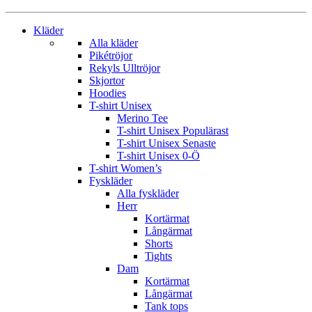
Kläder
Alla kläder
Pikétröjor
Rekyls Ulltröjor
Skjortor
Hoodies
T-shirt Unisex
Merino Tee
T-shirt Unisex Populärast
T-shirt Unisex Senaste
T-shirt Unisex 0-Ö
T-shirt Women’s
Fyskläder
Alla fyskläder
Herr
Kortärmat
Långärmat
Shorts
Tights
Dam
Kortärmat
Långärmat
Tank tops