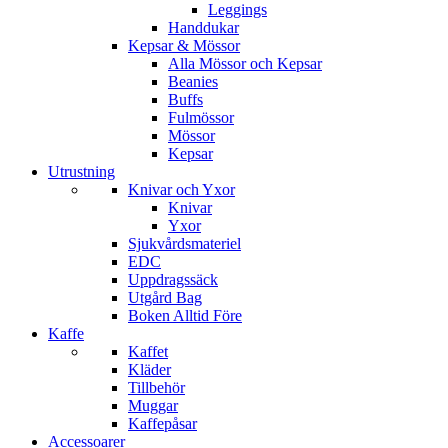
Leggings
Handdukar
Kepsar & Mössor
Alla Mössor och Kepsar
Beanies
Buffs
Fulmössor
Mössor
Kepsar
Utrustning
Knivar och Yxor
Knivar
Yxor
Sjukvårdsmateriel
EDC
Uppdragssäck
Utgård Bag
Boken Alltid Före
Kaffe
Kaffet
Kläder
Tillbehör
Muggar
Kaffepåsar
Accessoarer