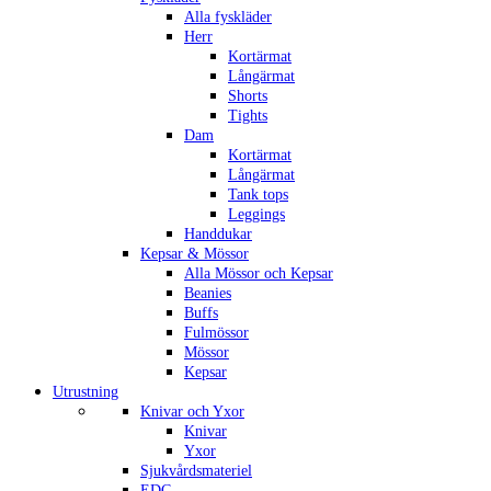
Alla fyskläder
Herr
Kortärmat
Långärmat
Shorts
Tights
Dam
Kortärmat
Långärmat
Tank tops
Leggings
Handdukar
Kepsar & Mössor
Alla Mössor och Kepsar
Beanies
Buffs
Fulmössor
Mössor
Kepsar
Utrustning
Knivar och Yxor
Knivar
Yxor
Sjukvårdsmateriel
EDC