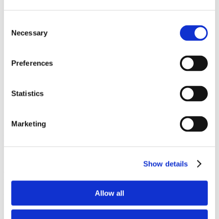
DET HÄR ÄR REKYL
First Responder
Consent
First Responder Utbildning
Necessary
First Responder Företag
Selection
Stödet till Ukraina
RekylPodden
Blogg
Preferences
Para Endurance Race
REKYLKAFFE
REKYL ATLET
Statistics
Partners / Samarbeten
Samarbeta med REKYL
Vad säger andra om REKYL
Kontakt & Kundservice
Marketing
Hem
/
Accessoarer
/
Stickers
/
RANGER TV – Sticker
Show details
RANGER TV – Sticker
Allow all
I lager
59
kr