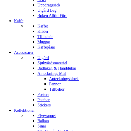
Uppdragssäck
Utgård Bag
Boken Alltid Före
Kaffe
Kaffet
Kläder
Tillbehör
Muggar
Kaffepåsar
Accessoarer
Utgård
Sjukvårdsmateriel
Badlakan & Handdukar
Antecknings Mtrl
Anteckningsblock
Pennor
Tillbehör
Posters
Patchar
Stickers
Kollektioner
Flygvapnet
Balkan
Sinai