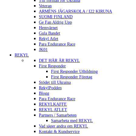
Till förmån för Ukraina
Veteran
ARMÈNS JÄGARSKOLA / I22 KIRUNA
SUOMI FINLAND
Ge Fan Aldrig Upp
Hemvärnet
Gula Bandet
Rekyl Atlet
Para Endurance Race
JK01
REKYL
DET HÄR ÄR REKYL
First Responder
First Responder Utbildning
First Responder Företag
Stödet till Ukraina
RekylPodden
Blogg
Para Endurance Race
REKYLKAFFE
REKYL ATLET
Partners / Samarbeten
Samarbeta med REKYL
Vad säger andra om REKYL
Kontakt & Kundservice