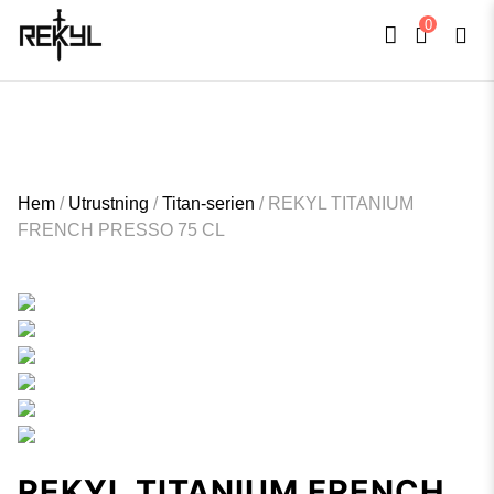
0
FULLT TRYCK I LEDNINGAR- MEDFÖR LÄNGRE LEVERANSTID - FRI FRAKT
×
ÖVER 800kr.
Hem
/
Utrustning
/
Titan-serien
/
REKYL TITANIUM
FRENCH PRESSO 75 CL
REKYL TITANIUM FRENCH