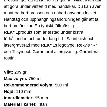
att göra under vintertid med handskar. Du kan även
montera bort presson och enbart använda locket.
Handtag och upphängningsanordningen går att ta
bort om önskar. En typiskt fältmässig
REKYLprodukt som är testad under bistra
förhållanden och under lång tid. Satinfinish och
lasergraverad med REKYLs logotype, Rekyls “R”
och Ti symbol. Garanterat allergivänlig. Garanterat
rostfri.
Vikt:
209 gr
Max volym:
750 ml
Rekommenderad volym:
500 ml
Höjd:
110 mm
Innerdiameter:
95 mm
Material i kärlet:
Titan