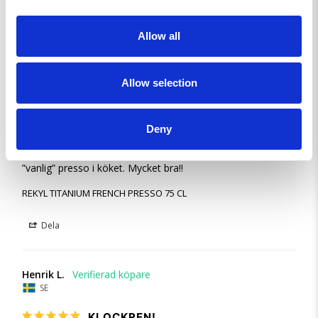
Dela
Allow all
Carl J.
SE
Allow selection
MYCKET NÖJD. RELEVANT OCH BRA KVALITET
Deny
FÖR DET JOBB DEN SKALL GÖRA.
Gör gott kaffe. Har kört över öppen eld, på grillen och som 
”vanlig” presso i köket. Mycket bra!!
REKYL TITANIUM FRENCH PRESSO 75 CL
Dela
Henrik L.
SE
KLOCKREN!