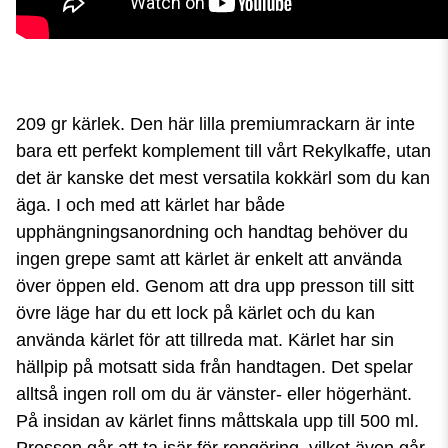
209 gr kärlek. Den här lilla premiumrackarn är inte
bara ett perfekt komplement till vårt Rekylkaffe, utan
det är kanske det mest versatila kokkärl som du kan
äga. I och med att kärlet har både
upphängningsanordning och handtag behöver du
ingen grepe samt att kärlet är enkelt att använda
över öppen eld. Genom att dra upp presson till sitt
övre läge har du ett lock på kärlet och du kan
använda kärlet för att tillreda mat. Kärlet har sin
hällpip på motsatt sida från handtagen. Det spelar
alltså ingen roll om du är vänster- eller högerhänt.
På insidan av kärlet finns måttskala upp till 500 ml.
Presson går att ta isär för rengöring, vilket även går