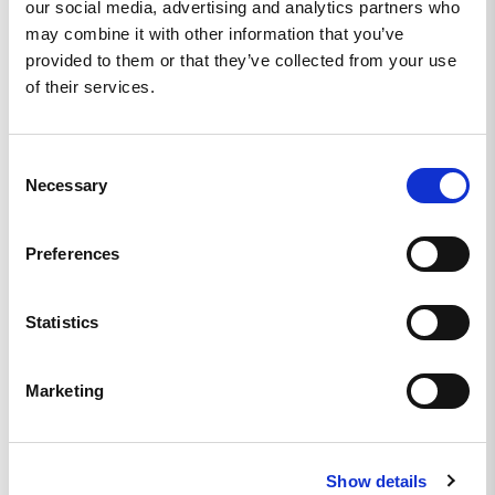
our social media, advertising and analytics partners who
may combine it with other information that you’ve
provided to them or that they’ve collected from your use
Skriv en recension
of their services.
Ställ en fråga
Consent
Necessary
Selection
Recensioner
Frågor
Preferences
Statistics
Björn G.
SE
Marketing
BÄST I TEST
Bästa kaffe presson. Tack!
REKYL TITANIUM FRENCH PRESSO 75 CL
Show details