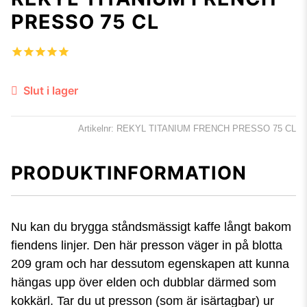
PRESSO 75 CL
Slut i lager
Artikelnr: REKYL TITANIUM FRENCH PRESSO 75 CL
PRODUKTINFORMATION
Nu kan du brygga ståndsmässigt kaffe långt bakom
fiendens linjer. Den här presson väger in på blotta
209 gram och har dessutom egenskapen att kunna
hängas upp över elden och dubblar därmed som
kokkärl.
Tar du ut presson (som är isärtagbar) ur