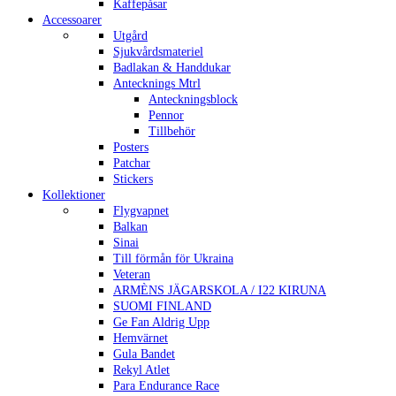
Kaffepåsar
Accessoarer
Utgård
Sjukvårdsmateriel
Badlakan & Handdukar
Antecknings Mtrl
Anteckningsblock
Pennor
Tillbehör
Posters
Patchar
Stickers
Kollektioner
Flygvapnet
Balkan
Sinai
Till förmån för Ukraina
Veteran
ARMÈNS JÄGARSKOLA / I22 KIRUNA
SUOMI FINLAND
Ge Fan Aldrig Upp
Hemvärnet
Gula Bandet
Rekyl Atlet
Para Endurance Race