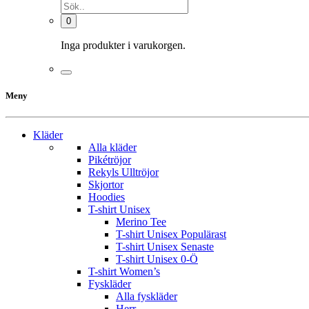
0
Inga produkter i varukorgen.
Meny
Kläder
Alla kläder
Pikétröjor
Rekyls Ulltröjor
Skjortor
Hoodies
T-shirt Unisex
Merino Tee
T-shirt Unisex Populärast
T-shirt Unisex Senaste
T-shirt Unisex 0-Ö
T-shirt Women’s
Fyskläder
Alla fyskläder
Herr