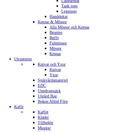
Långärmat
Tank tops
Leggings
Handdukar
Kepsar & Mössor
Alla Mössor och Kepsar
Beanies
Buffs
Fulmössor
Mössor
Kepsar
Utrustning
Knivar och Yxor
Knivar
Yxor
Sjukvårdsmateriel
EDC
Uppdragssäck
Utgård Bag
Boken Alltid Före
Kaffe
Kaffet
Kläder
Tillbehör
Muggar