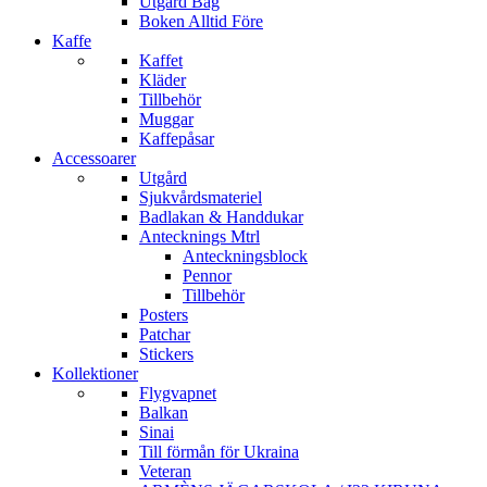
Utgård Bag
Boken Alltid Före
Kaffe
Kaffet
Kläder
Tillbehör
Muggar
Kaffepåsar
Accessoarer
Utgård
Sjukvårdsmateriel
Badlakan & Handdukar
Antecknings Mtrl
Anteckningsblock
Pennor
Tillbehör
Posters
Patchar
Stickers
Kollektioner
Flygvapnet
Balkan
Sinai
Till förmån för Ukraina
Veteran