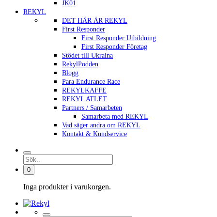
JK01
REKYL
DET HÄR ÄR REKYL
First Responder
First Responder Utbildning
First Responder Företag
Stödet till Ukraina
RekylPodden
Blogg
Para Endurance Race
REKYLKAFFE
REKYL ATLET
Partners / Samarbeten
Samarbeta med REKYL
Vad säger andra om REKYL
Kontakt & Kundservice
0
Inga produkter i varukorgen.