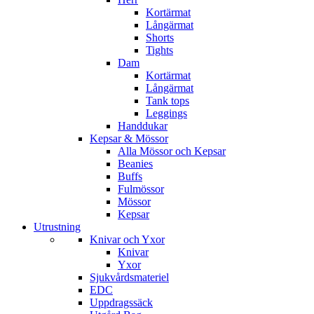
Kortärmat
Långärmat
Shorts
Tights
Dam
Kortärmat
Långärmat
Tank tops
Leggings
Handdukar
Kepsar & Mössor
Alla Mössor och Kepsar
Beanies
Buffs
Fulmössor
Mössor
Kepsar
Utrustning
Knivar och Yxor
Knivar
Yxor
Sjukvårdsmateriel
EDC
Uppdragssäck