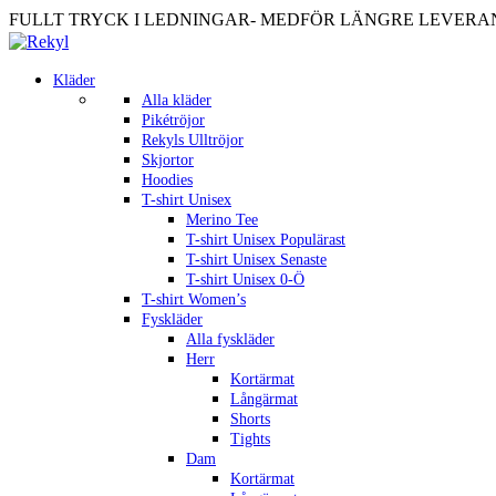
FULLT TRYCK I LEDNINGAR- MEDFÖR LÄNGRE LEVERANST
Kläder
Alla kläder
Pikétröjor
Rekyls Ulltröjor
Skjortor
Hoodies
T-shirt Unisex
Merino Tee
T-shirt Unisex Populärast
T-shirt Unisex Senaste
T-shirt Unisex 0-Ö
T-shirt Women’s
Fyskläder
Alla fyskläder
Herr
Kortärmat
Långärmat
Shorts
Tights
Dam
Kortärmat