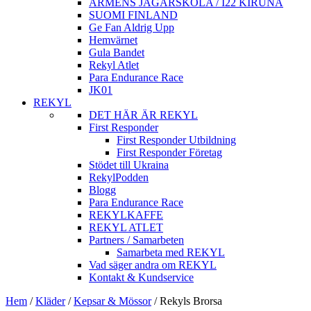
ARMÈNS JÄGARSKOLA / I22 KIRUNA
SUOMI FINLAND
Ge Fan Aldrig Upp
Hemvärnet
Gula Bandet
Rekyl Atlet
Para Endurance Race
JK01
REKYL
DET HÄR ÄR REKYL
First Responder
First Responder Utbildning
First Responder Företag
Stödet till Ukraina
RekylPodden
Blogg
Para Endurance Race
REKYLKAFFE
REKYL ATLET
Partners / Samarbeten
Samarbeta med REKYL
Vad säger andra om REKYL
Kontakt & Kundservice
Hem
/
Kläder
/
Kepsar & Mössor
/
Rekyls Brorsa