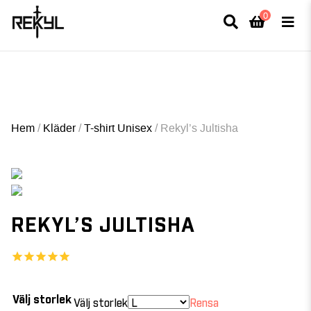
0
×
FULLT TRYCK I LEDNINGAR- MEDFÖR LÄNGRE LEVERANSTID - FRI FRAKT
ÖVER 800kr.
Hem
/
Kläder
/
T-shirt Unisex
/
Rekyl’s Jultisha
REKYL’S JULTISHA
Välj storlek
Välj storlek
Rensa