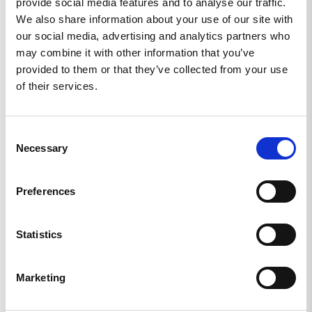
provide social media features and to analyse our traffic.
SE
We also share information about your use of our site with
our social media, advertising and analytics partners who
JUST!!!
may combine it with other information that you’ve
Då jag beställde sent... så kommer den att klä mig väldigt 
provided to them or that they’ve collected from your use
bra kommande jul.
of their services.
Rekyl's Jultisha - XL
Dela
Consent
Necessary
Selection
Richard H.
SE
Preferences
"KLATSCHIG" !
Den är betydligt fräschare i snitt, och tryck, än Era 
Statistics
konkurrenters'. Å då avser jag inte bara "fritids-" och 
support-varor, utan alla.
Marketing
Rekyl's Jultisha - M