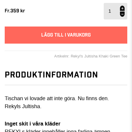
Rekyl's
Jultisha
Fr.
359
kr
mängd
LÄGG TILL I VARUKORG
Artikelnr: Rekyl's Jultisha Khaki Green Tee
PRODUKTINFORMATION
Tischan vi lovade att inte göra. Nu finns den.
Rekyls Jultisha.
Inget skit i våra kläder
REKYLs kläder innehåller inga farliga ämnen,