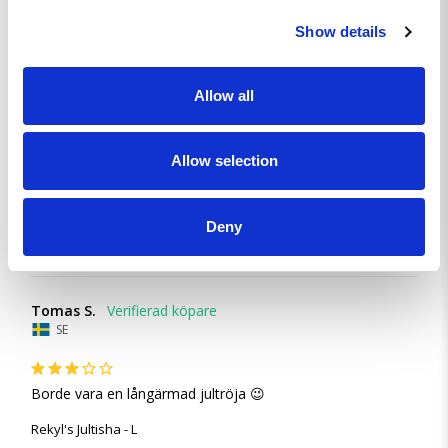
Dela
Show details
Thomas W.
Allow all
SE
MYCKET BRA I ALLA AVSEENDEN.
Utmärkt, snabb leverans och bra kvalitet
Allow selection
Rekyl's Jultisha - XL
Deny
Dela
Tomas S.
SE
Borde vara en långärmad jultröja 😉
Rekyl's Jultisha - L