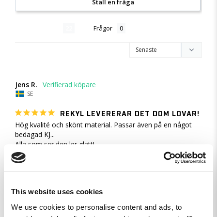
Ställ en fråga
Recensioner
Frågor
Jens R.
SE
REKYL LEVERERAR DET DOM LOVAR!
Hög kvalité och skönt material. Passar även på en något 
bedagad KJ...

Alla som ser den ler glatt!
Rekyl's Jultisha - 2XL
Dela
This website uses cookies
We use cookies to personalise content and ads, to
Lars A.