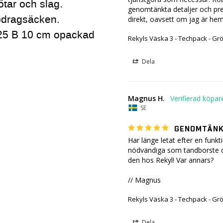
tar och slag.
genomtänkta detaljer och preci
ppdragsäcken.
direkt, oavsett om jag är hemm
 25 B 10 cm opackad
Rekyls Väska 3 - Techpack - Gr
Dela
Magnus H.
SE
GENOMTÄNKT
Har länge letat efter en funk
nödvändiga som tandborste och
den hos Rekyl! Var annars?

// Magnus
Rekyls Väska 3 - Techpack - Gr
Dela