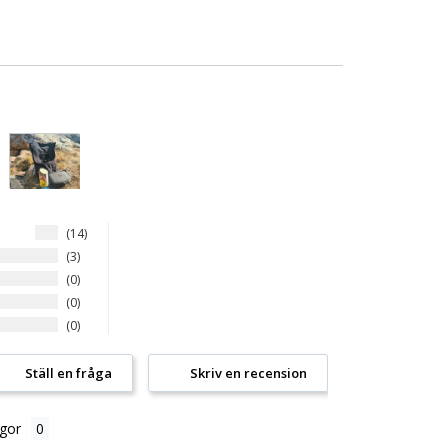
14
3
0
0
0
Ställ en fråga
Skriv en recension
gor