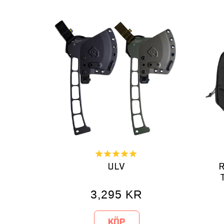
ULV
R
3,295
KR
KÖP