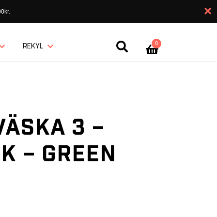
×
0kr.
0
REKYL
VÄSKA 3 –
K – GREEN