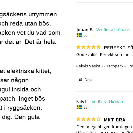
ragsäckens utrymmen.
och reda utan bös,
Johan E.
hpacken vet du vad som
SE
r det är. Det är hela
PERFEKT FÖ
God kvalité. Perfekt som nec
Rekyls Väska 3 - Techpack - Gr
 elektriska kittet,
ssar någon
Dela
gul insida och
patch. Inget bös.
Nils L.
t i ryggsäcken.
SE
 dig. Den gula
MKT BRA
Den är egentligen framtagen 
tjänstgöra som necessär. Robu