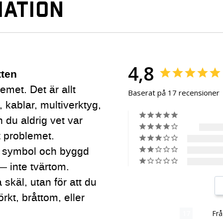
ATION
4,8
tten
emet. Det är allt
Baserat på 17 recensioner
 kablar, multiverktyg,
 du aldrig vet var
t problemet.
s symbol och byggd
 — inte tvärtom.
 skäl, utan för att du
kt, bråttom, eller
Recensioner
Frå