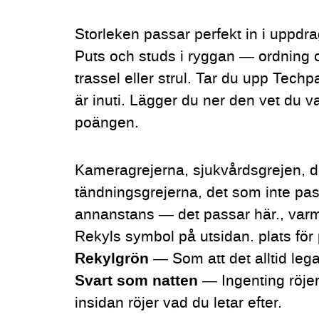
Storleken passar perfekt in i uppd
Puts och studs i ryggan — ordning 
trassel eller strul. Tar du upp Tec
är inuti. Lägger du ner den vet du va
poängen.
Kameragrejerna, sjukvårdsgrejen, det
tändningsgrejerna, det som inte pa
annanstans — det passar här., varm
Rekyls symbol på utsidan. plats för 
Rekylgrön
— Som att det alltid lega
Svart som natten
— Ingenting röjer
insidan röjer vad du letar efter.