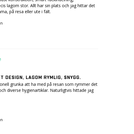
s lagom stor. Allt har sin plats och jag hittar det 
a, på resa eller ute i fält.
ön
 DESIGN, LAGOM RYMLIG, SNYGG.
tionell grunka att ha med på resan som rymmer det 
 diverse hygienartiklar. Naturligtvis hittade jag 
ön