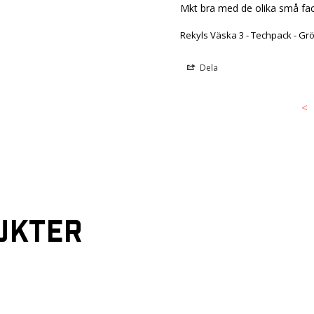
Mkt bra med de olika små fa
Rekyls Väska 3 - Techpack - Gr
Dela
<
UKTER