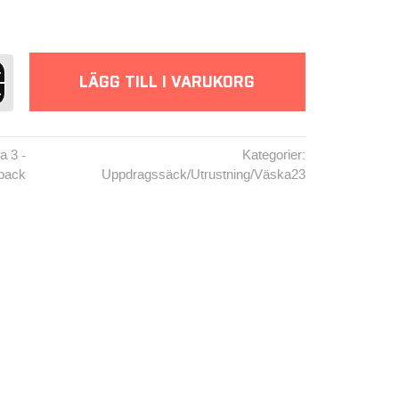
LÄGG TILL I VARUKORG
a 3 -
Kategorier:
pack
Uppdragssäck
/
Utrustning
/
Väska23