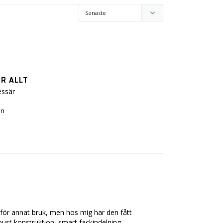
R ALLT
essär
ön
för annat bruk, men hos mig har den fått 
st konstruktion, smart fackindelning, 