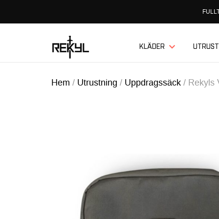
FULLT
KLÄDER
UTRUST
Hem
/
Utrustning
/
Uppdragssäck
/
Rekyls 