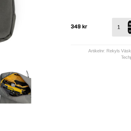
Rekyls
349
kr
Väska 3 -
Techpack
- Green
mängd
Artikelnr: Rekyls Väsk
Tech