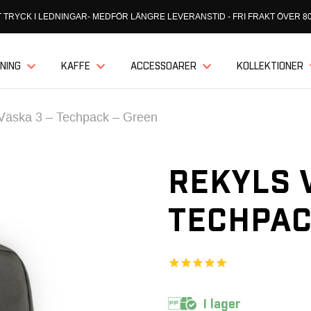
 TRYCK I LEDNINGAR- MEDFÖR LÄNGRE LEVERANSTID - FRI FRAKT ÖVER 80
NING
KAFFE
ACCESSOARER
KOLLEKTIONER
Väska 3 – Techpack – Green
REKYLS 
TECHPAC
I lager