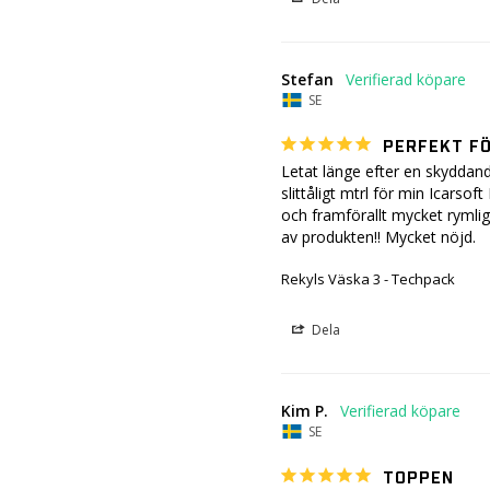
Stefan
SE
PERFEKT F
Letat länge efter en skyddande
slittåligt mtrl för min Icarsof
och framförallt mycket rymliga
av produkten!! Mycket nöjd.
Rekyls Väska 3 - Techpack
Dela
Kim P.
SE
TOPPEN