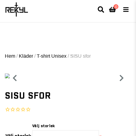
0
×
FULLT TRYCK I LEDNINGAR- MEDFÖR LÄNGRE LEVERANSTID - FRI FRAKT
ÖVER 800kr.
Hem
/
Kläder
/
T-shirt Unisex
/
SISU sfor
SISU SFOR
Välj storlek