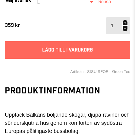
Välj storlek
Rensa
L
SISU
sfor
359
kr
mängd
LÄGG TILL I VARUKORG
Artikelnr: SISU SFOR - Green Tee
PRODUKTINFORMATION
Upptäck Balkans böljande skogar, djupa raviner och
sönderskjutna hus genom komforten av sydöstra
Europas pålitligaste bussbolag.