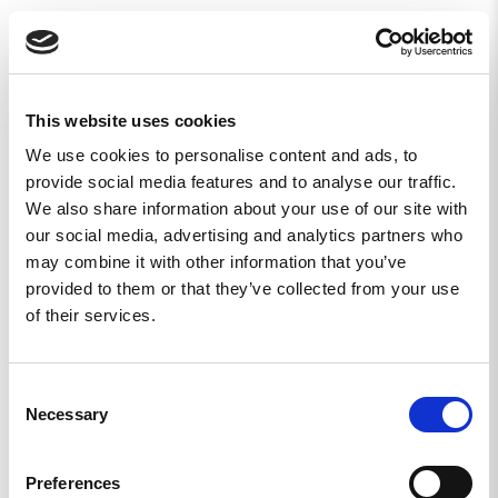
Tvättråd
Tvättas upp till 40 grader. Men du sparar både på
This website uses cookies
miljö och tischa genom att tvätta den i 30 grader,
We use cookies to personalise content and ads, to
det är så du får dina kläder att räcka längre men
provide social media features and to analyse our traffic.
ändå hålla sig fräscha.
We also share information about your use of our site with
our social media, advertising and analytics partners who
may combine it with other information that you’ve
provided to them or that they’ve collected from your use
of their services.
Consent
Skriv en recension
Necessary
Selection
Ställ en fråga
Preferences
Recensioner
Frågor