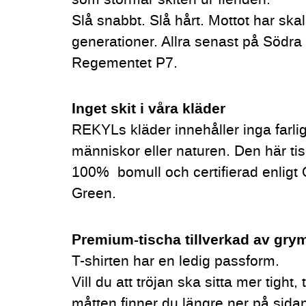
Slå snabbt. Slå hårt. Mottot har ska
generationer. Allra senast på Södr
Regementet P7.
Inget skit i våra kläder
REKYLs kläder innehåller inga farli
människor eller naturen. Den här tis
100% bomull och certifierad enli
Green.
P
rem
ium-tischa tillverkad av gry
T-shirten har en ledig passform.
Vill du att tröjan ska sitta mer tight,
måtten finner du längre ner på sida