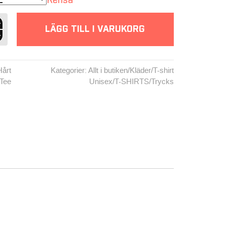
Rensa
LÄGG TILL I VARUKORG
Hårt
Kategorier:
Allt i butiken
/
Kläder
/
T-shirt
Tee
Unisex
/
T-SHIRTS
/
Trycks