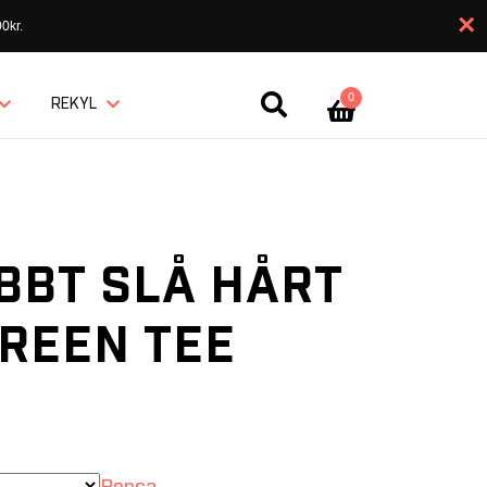
×
0kr.
0
REKYL
BBT SLÅ HÅRT
GREEN TEE