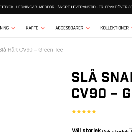
 TRYCK I LEDNINGAR- MEDFÖR LÄNGRE LEVERANSTID - FRI FRAKT ÖVER 80
NING
KAFFE
ACCESSOARER
KOLLEKTIONER
Slå Hårt CV90 – Green Tee
SLÅ SNA
CV90 – 
Välj storlek