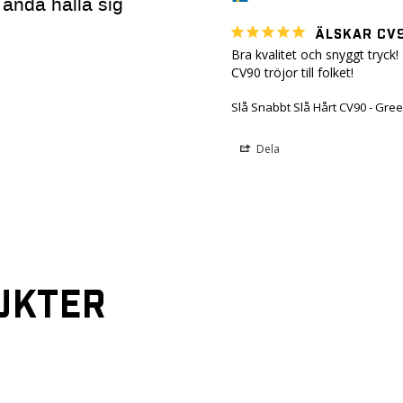
 ändå hålla sig
ÄLSKAR CV
Bra kvalitet och snyggt tryck! 
Slå Snabbt Slå Hårt CV90 - Gre
Dela
UKTER