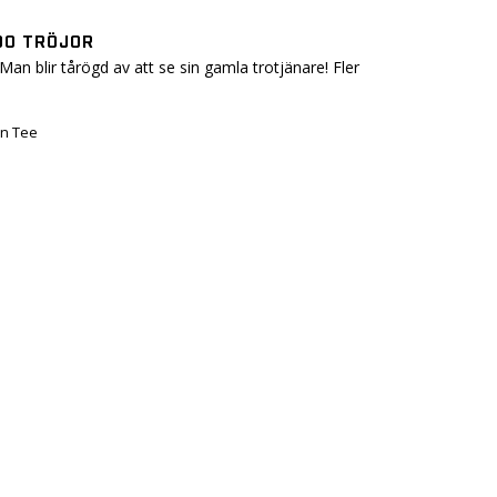
90 TRÖJOR
Man blir tårögd av att se sin gamla trotjänare! Fler 
en Tee