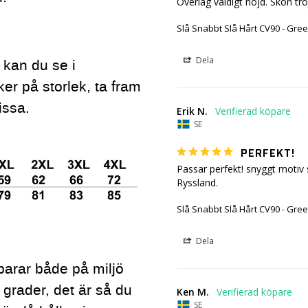
Överlag väldigt nöjd. Skön trö
Slå Snabbt Slå Hårt CV90 - Gree
Dela
g kan du se i
ker på storlek, ta fram
issa.
Erik N.
SE
PERFEKT!
Passar perfekt! snyggt motiv 
Ryssland.
Slå Snabbt Slå Hårt CV90 - Gree
Dela
parar både på miljö
 grader, det är så du
Ken M.
SE