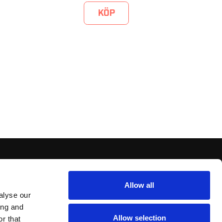
KÖP
Allow all
alyse our
ing and
Allow selection
r that