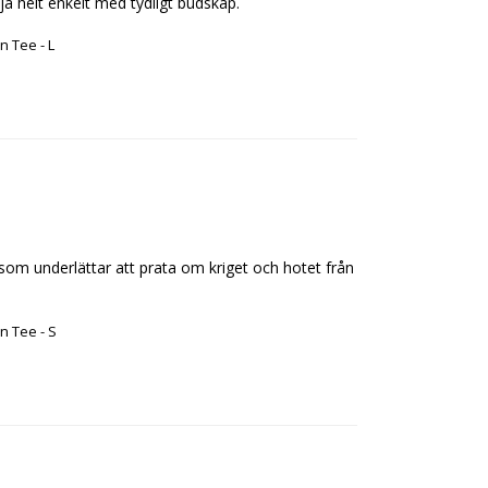
ja helt enkelt med tydligt budskap.
n Tee - L
som underlättar att prata om kriget och hotet från 
n Tee - S