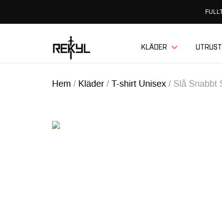
FULLT
KLÄDER
UTRUST
Hem
/
Kläder
/
T-shirt Unisex
/
Slå Snabbt 