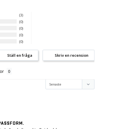
3
0
0
0
0
Ställ en fråga
Skriv en recension
or
PASSFORM.