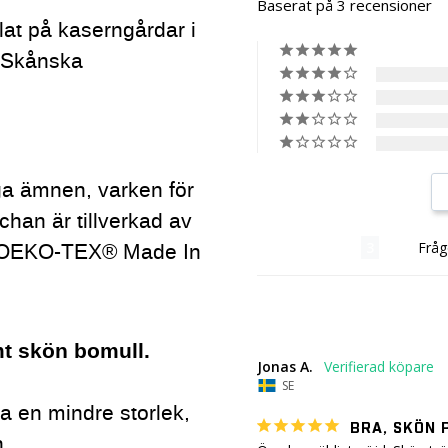
Baserat på 3 recensioner
llat på kaserngårdar i
a Skånska
ga ämnen, varken för
chan är tillverkad av
Recensioner
Fråg
gt OEKO-TEX® Made In
mt skön bomull.
Jonas A.
SE
 ta en mindre storlek,
BRA, SKÖN 
n.