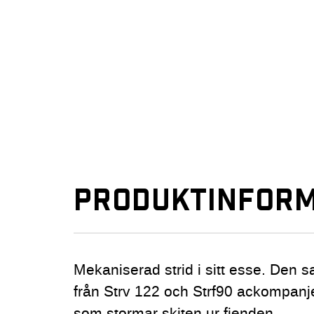
PRODUKTINFORM
Mekaniserad strid i sitt esse. Den 
från Strv 122 och Strf90 ackompanj
som stormar skiten ur fienden.