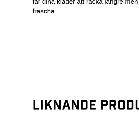
får dina kläder att räcka längre men
fräscha.
LIKNANDE PROD