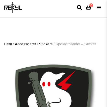
0
×
FULLT TRYCK I LEDNINGAR- MEDFÖR LÄNGRE LEVERANSTID - FRI FRAKT
ÖVER 800kr.
Hem
/
Accessoarer
/
Stickers
/
Spökförbandet – Sticker