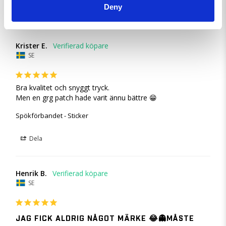
Deny
Dela
Krister E.
SE
Bra kvalitet och snyggt tryck. 

Men en grg patch hade varit ännu bättre 😁
Spökförbandet - Sticker
Dela
Henrik B.
SE
JAG FICK ALDRIG NÅGOT MÄRKE 😂👻MÅSTE