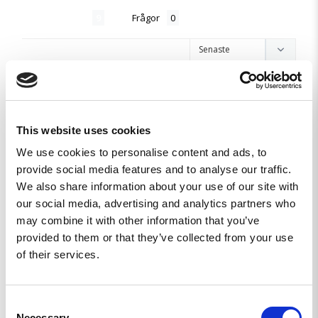
Recensioner
Frågor
Anders L.
SE
This website uses cookies
We use cookies to personalise content and ads, to
HAR DEN SOM ORNAMENT FRAM OCH BAKTILL
provide social media features and to analyse our traffic.
PÅ MIN STEATHCAMPER
We also share information about your use of our site with
Mkt mkt bra 🙏☺️
our social media, advertising and analytics partners who
may combine it with other information that you’ve
Spökförbandet - Sticker
provided to them or that they’ve collected from your use
Dela
of their services.
Sami H.
Consent
SE
Necessary