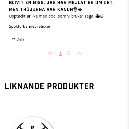
BLIVIT EN MISS, JAG HAR MEJLAT ER OM DET.
MEN TRÖJORNA VAR KANON👌�
Upptäckt är lika med död, som vi brukar säga. 👻🐺
Spökförbandet - Sticker
Dela
<
1
2
>
LIKNANDE PRODUKTER