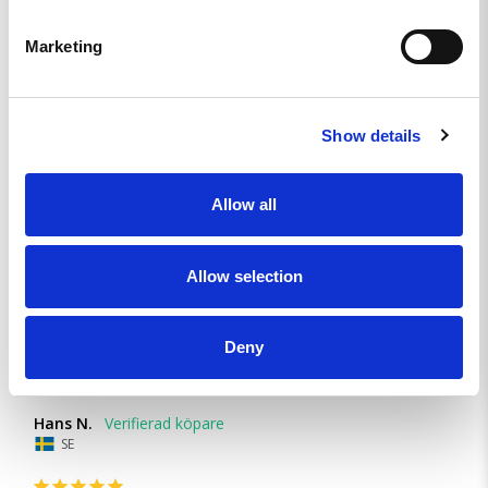
Strids-shorts MkII Green
Marketing
Dela
Jonas N.
Show details
SE
MYCKET BRA!
Allow all
På mig som är mittemellan M och L sitter de mycket bra i 
midjan. Lite tighta över baken men eftersom det är mycket 
stretch i tyget är det inget problem.
Allow selection
Strids-shorts MkII Green - M
Deny
Dela
Hans N.
SE