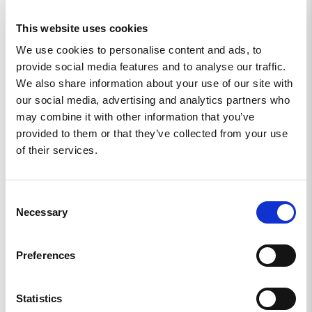
VÄLDIGT SKÖNA
Passar både för träning och på stranden
This website uses cookies
Strids-shorts MkII Green - M
We use cookies to personalise content and ads, to
provide social media features and to analyse our traffic.
Dela
We also share information about your use of our site with
our social media, advertising and analytics partners who
may combine it with other information that you’ve
Hans N.
provided to them or that they’ve collected from your use
SE
of their services.
BÄSTA SHORTSEN MEN FEL STORLEK, SÄLJER
Consent
OBETYDLIGT BEGAGNADE
Necessary
Selection
Jag är 177 cm, 71 kg, orienterarben men ingen 
hockeyrumpa, så M glider ner för långt trots maxtajtad 
snörning. Får köpa ett par S istället och lägger härmed ut 
Preferences
mina M till försäljning: 350 inkl porto inom Sverige. 
Testade, tvättade, därefter orörda. 
hans.nykvist(a)yahoo.com
Statistics