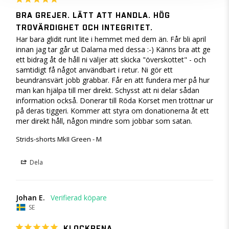
BRA GREJER. LÄTT ATT HANDLA. HÖG
TROVÄRDIGHET OCH INTEGRITET.
Har bara glidit runt lite i hemmet med dem än. Får bli april 
innan jag tar går ut Dalarna med dessa :-) Känns bra att ge 
ett bidrag åt de håll ni väljer att skicka "överskottet" - och 
samtidigt få något användbart i retur. Ni gör ett 
beundransvärt jobb grabbar. Får en att fundera mer på hur 
man kan hjälpa till mer direkt. Schysst att ni delar sådan 
information också. Donerar till Röda Korset men tröttnar ur 
på deras tiggeri. Kommer att styra om donationerna åt ett 
mer direkt håll, någon mindre som jobbar som satan.
Strids-shorts MkII Green - M
Dela
Johan E.
SE
KLOCKRENA