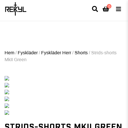
0
×
FULLT TRYCK I LEDNINGAR- MEDFÖR LÄNGRE LEVERANSTID - FRI FRAKT
ÖVER 800kr.
Hem
/
Fyskläder
/
Fyskläder Herr
/
Shorts
/
Strids-shorts
MkII Green
STRIDS-SHORTS MKII GREEN