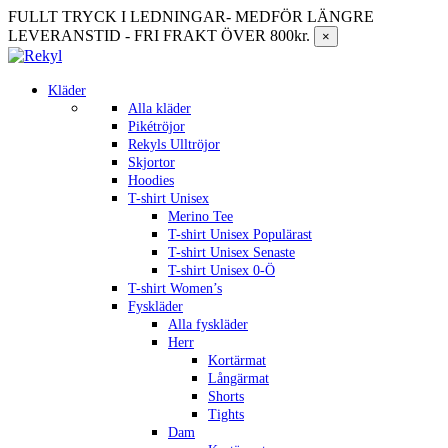
FULLT TRYCK I LEDNINGAR- MEDFÖR LÄNGRE
LEVERANSTID - FRI FRAKT ÖVER 800kr.
×
Kläder
Alla kläder
Pikétröjor
Rekyls Ulltröjor
Skjortor
Hoodies
T-shirt Unisex
Merino Tee
T-shirt Unisex Populärast
T-shirt Unisex Senaste
T-shirt Unisex 0-Ö
T-shirt Women’s
Fyskläder
Alla fyskläder
Herr
Kortärmat
Långärmat
Shorts
Tights
Dam