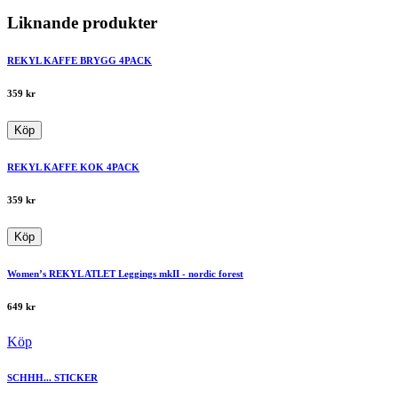
Liknande produkter
REKYL KAFFE BRYGG 4PACK
359
kr
Köp
REKYL KAFFE KOK 4PACK
359
kr
Köp
Women’s REKYL ATLET Leggings mkII - nordic forest
649
kr
Köp
SCHHH... STICKER