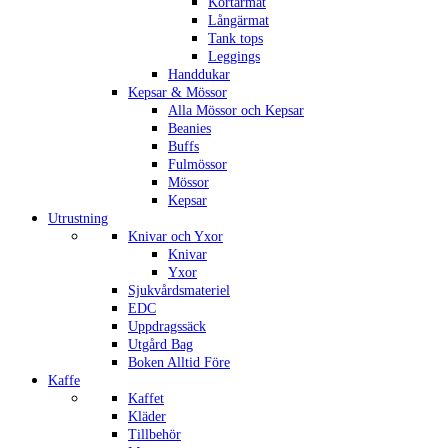
Kortärmat
Långärmat
Tank tops
Leggings
Handdukar
Kepsar & Mössor
Alla Mössor och Kepsar
Beanies
Buffs
Fulmössor
Mössor
Kepsar
Utrustning
Knivar och Yxor
Knivar
Yxor
Sjukvårdsmateriel
EDC
Uppdragssäck
Utgård Bag
Boken Alltid Före
Kaffe
Kaffet
Kläder
Tillbehör