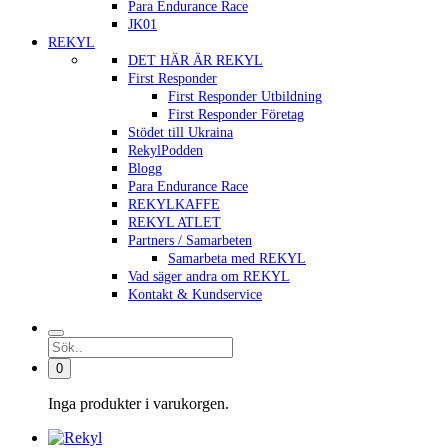
Para Endurance Race
JK01
REKYL
DET HÄR ÄR REKYL
First Responder
First Responder Utbildning
First Responder Företag
Stödet till Ukraina
RekylPodden
Blogg
Para Endurance Race
REKYLKAFFE
REKYL ATLET
Partners / Samarbeten
Samarbeta med REKYL
Vad säger andra om REKYL
Kontakt & Kundservice
0
Inga produkter i varukorgen.