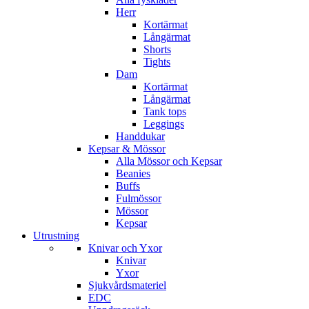
Herr
Kortärmat
Långärmat
Shorts
Tights
Dam
Kortärmat
Långärmat
Tank tops
Leggings
Handdukar
Kepsar & Mössor
Alla Mössor och Kepsar
Beanies
Buffs
Fulmössor
Mössor
Kepsar
Utrustning
Knivar och Yxor
Knivar
Yxor
Sjukvårdsmateriel
EDC