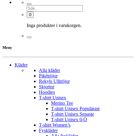
0
Inga produkter i varukorgen.
Meny
Kläder
Alla kläder
Pikétröjor
Rekyls Ulltröjor
Skjortor
Hoodies
T-shirt Unisex
Merino Tee
T-shirt Unisex Populärast
T-shirt Unisex Senaste
T-shirt Unisex 0-Ö
T-shirt Women’s
Fyskläder
Alla fyskläder