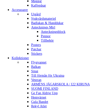
Muggar
Kaffepåsar
Accessoarer
Utgård
Sjukvårdsmateriel
Badlakan & Handdukar
Antecknings Mtrl
Anteckningsblock
Pennor
Tillbehör
Posters
Patchar
Stickers
Kollektioner
Flygvapnet
Balkan
Sinai
Till förmån för Ukraina
Veteran
ARMÈNS JÄGARSKOLA / I22 KIRUNA
SUOMI FINLAND
Ge Fan Aldrig Upp
Hemvärnet
Gula Bandet
Rekyl Atlet