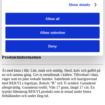
Hem
/
Utrustning
/
Titan-serien
/
TITANIUM SPORK – REFUEL
Show details
TOOL
Allow all
TITANIUM SPORK – REFUEL TOOL
Allow selection
Slut i lager
Artikelnr: TITANIUM SPORK - REFUEL TOOL
Kategorier:
Allt i
Deny
butiken
/
REKYL EDC
/
Titan-serien
/
Utrustning
Produktinformation
Ät med klass i fält. Lätt, stark och smidig. Sked, kniv och gaffel på
en och samma gång. Ger ej metallsmak i käften. Tillverkad i titan,
väger som en påse torkade humlor. Satinfinish och lasergraverad
med REKYLs logotype, Rekyls “R” och Ti symbol. Garanterat
allergivänlig. Garanterat rostfri. Vikt 17 gram, längd 17 cm. En
typiskt fältmässig REKYLprodukt som är testad under bistra
förhållanden och under lång tid.