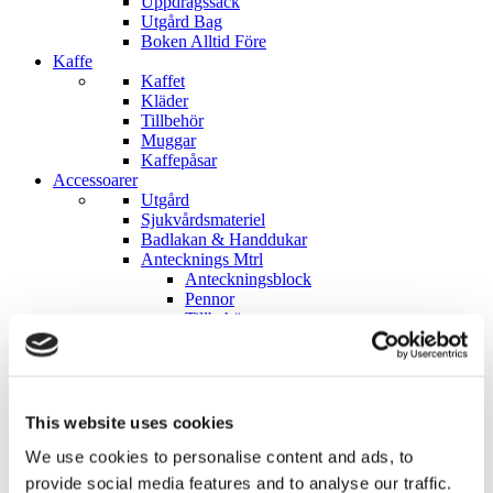
Uppdragssäck
Utgård Bag
Boken Alltid Före
Kaffe
Kaffet
Kläder
Tillbehör
Muggar
Kaffepåsar
Accessoarer
Utgård
Sjukvårdsmateriel
Badlakan & Handdukar
Antecknings Mtrl
Anteckningsblock
Pennor
Tillbehör
Posters
Patchar
Stickers
Kollektioner
Flygvapnet
This website uses cookies
Balkan
We use cookies to personalise content and ads, to
Sinai
Till förmån för Ukraina
provide social media features and to analyse our traffic.