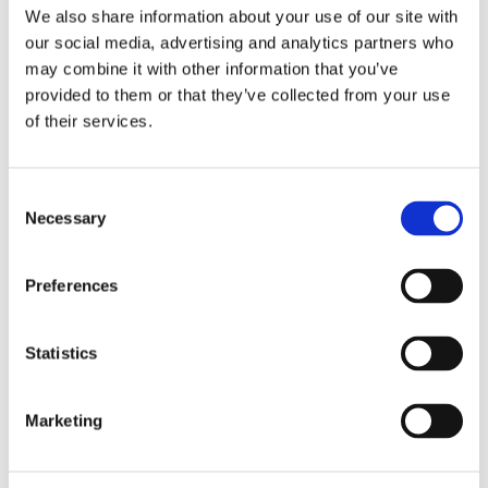
Veteran
We also share information about your use of our site with
ARMÈNS JÄGARSKOLA / I22 KIRUNA
our social media, advertising and analytics partners who
SUOMI FINLAND
Ge Fan Aldrig Upp
may combine it with other information that you’ve
Hemvärnet
provided to them or that they’ve collected from your use
Gula Bandet
of their services.
Rekyl Atlet
Para Endurance Race
JK01
REKYL
Consent
DET HÄR ÄR REKYL
Necessary
First Responder
Selection
First Responder Utbildning
First Responder Företag
Stödet till Ukraina
Preferences
RekylPodden
Blogg
Para Endurance Race
Statistics
REKYLKAFFE
REKYL ATLET
Partners / Samarbeten
Samarbeta med REKYL
Marketing
Vad säger andra om REKYL
Kontakt & Kundservice